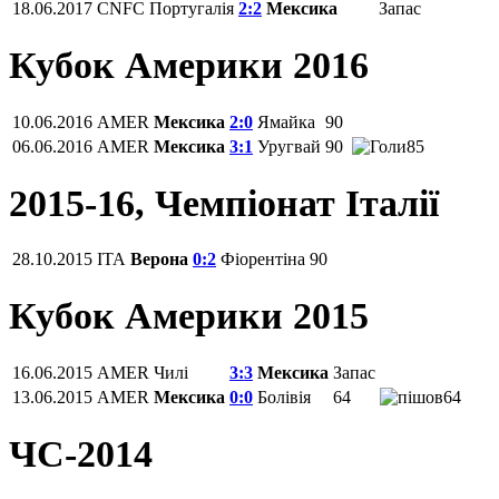
18.06.2017
CNFC
Португалія
2:2
Мексика
Запас
Кубок Америки 2016
10.06.2016
AMER
Мексика
2:0
Ямайка
90
06.06.2016
AMER
Мексика
3:1
Уругвай
90
85
2015-16, Чемпіонат Італії
28.10.2015
ITA
Верона
0:2
Фіорентіна‎
90
Кубок Америки 2015
16.06.2015
AMER
Чилі
3:3
Мексика
Запас
13.06.2015
AMER
Мексика
0:0
Болівія
64
64
ЧС-2014