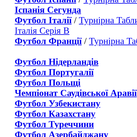
Іспанія Сегунда
Футбол Італії
/
Турнірна Табли
Італія Серія B
Футбол Франції
/
Турнірна Та
Футбол Нідерландiв
Футбол Португалії
Футбол Польщі
Чемпіонат Саудівської Аравії
Футбол Узбекистану
Футбол Казахстану
Футбол Туреччини
Футбол Азербайджану