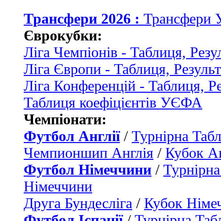
Трансфери 2026 :
Трансфери 
Єврокубки:
Ліга Чемпіонів - Таблиця, Резу
Ліга Європи - Таблиця, Резуль
Ліга Конференцій - Таблиця, Р
Таблиця коефіцієнтів УЄФА
Чемпіонати:
Футбол Англії
/
Турнірна Табл
Чемпионшип Англія
/
Кубок Ан
Футбол Німеччини
/
Турнірна
Німеччини
Друга Бундесліга
/
Кубок Німе
Футбол Іспанії
/
Турнірна Таб