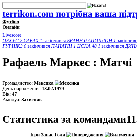
terrikon.com потрібна ваша під
Футбол
Онлайн
Livescore
ОРХУС
2
САБАХ
1
закінчився
БРАНН
0
АПОЛЛОН
1
закінчив
ГУРНІКЗ
0
закінчився
ПАНАТІН
1
ЦСКА 48
1
закінчився
ДИН
Рафаель Маркес : Матчi
Громадянство:
Мексика
День народження:
13.02.1979
Вік:
47
Амплуа:
Захисник
Статистика за командами
11
Ігри
Запас
Голи