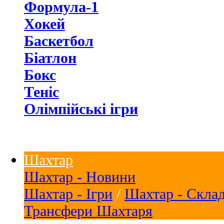
Формула-1
Хокей
Баскетбол
Біатлон
Бокс
Теніс
Олімпійські ігри
Шахтар
Шахтар - Новини
Шахтар - Ігри
/
Шахтар - Скла
Трансфери Шахтаря