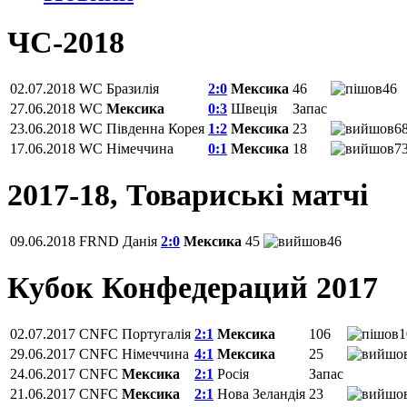
ЧС-2018
02.07.2018
WC
Бразилія
2:0
Мексика
46
46
27.06.2018
WC
Мексика
0:3
Швеція
Запас
23.06.2018
WC
Південна Корея
1:2
Мексика
23
6
17.06.2018
WC
Німеччина
0:1
Мексика
18
7
2017-18, Товариські матчі
09.06.2018
FRND
Данія
2:0
Мексика
45
46
Кубок Конфедераций 2017
02.07.2017
CNFC
Португалія
2:1
Мексика
106
1
29.06.2017
CNFC
Німеччина
4:1
Мексика
25
24.06.2017
CNFC
Мексика
2:1
Росія
Запас
21.06.2017
CNFC
Мексика
2:1
Нова Зеландія
23