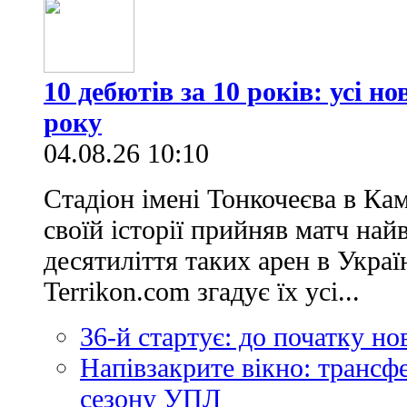
10 дебютів за 10 років: усі н
року
04.08.26 10:10
Стадіон імені Тонкочеєва в Ка
своїй історії прийняв матч най
десятиліття таких арен в Украї
Terrikon.com згадує їх усі...
36-й стартує: до початку н
Напівзакрите вікно: трансф
сезону УПЛ