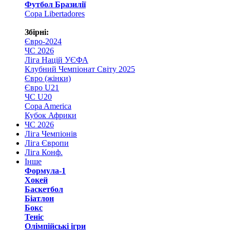
Футбол Бразилії
Copa Libertadores
Збірні:
Євро-2024
ЧС 2026
Ліга Націй УЄФА
Клубний Чемпіонат Світу 2025
Євро (жінки)
Євро U21
ЧС U20
Copa America
Кубок Африки
ЧС 2026
Ліга Чемпіонів
Ліга Європи
Ліга Конф.
Інше
Формула-1
Хокей
Баскетбол
Біатлон
Бокс
Теніс
Олімпійські ігри