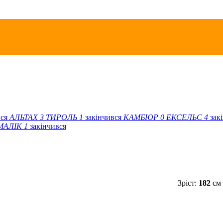
вся
АЛЬТАХ
3
ТИРОЛЬ
1
закінчився
КАМБЮР
0
ЕКСЕЛЬС
4
зак
МАЛІК
1
закінчився
Зріст:
182
см