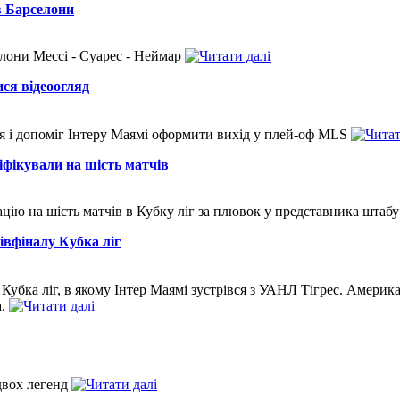
в Барселони
елони Мессі - Суарес - Неймар
ся відеоогляд
ня і допоміг Інтеру Маямі оформити вихід у плей-оф MLS
іфікували на шість матчів
ію на шість матчів в Кубку ліг за плювок у представника штабу
івфіналу Кубка ліг
ч Кубка ліг, в якому Інтер Маямі зустрівся з УАНЛ Тігрес. Амери
а.
 двох легенд