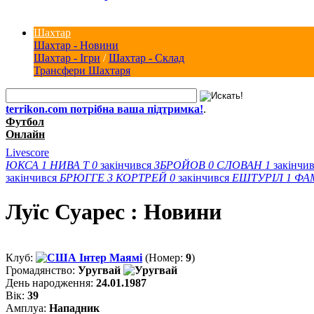
Шахтар
Шахтар - Новини
Шахтар - Ігри
/
Шахтар - Склад
Трансфери Шахтаря
terrikon.com потрібна ваша підтримка!
.
Футбол
Онлайн
Livescore
ЮКСА
1
НИВА Т
0
закінчився
ЗБРОЙОВ
0
СЛОВАН
1
закінчи
закінчився
БРЮГГЕ
3
КОРТРЕЙ
0
закінчився
ЕШТУРІЛ
1
ФА
Луїс Суарес : Новини
Клуб:
Інтер Маямі
(Номер:
9
)
Громадянство:
Уругвай
День народження:
24.01.1987
Вік:
39
Амплуа:
Нападник