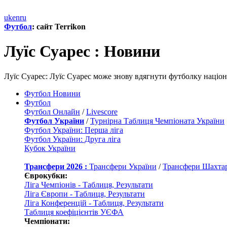
uk
en
ru
Футбол
: сайт Terrikon
Луїс Суарес : Новини
Луїс Суарес: Луїс Суарес може знову вдягнути футболку націон
Футбол Новини
Футбол
Футбол Онлайн
/
Livescore
Футбол України
/
Турнірна Таблиця Чемпіоната України
Футбол України: Перша ліга
Футбол України: Друга ліга
Кубок України
Трансфери 2026 :
Трансфери України
/
Трансфери Шахта
Єврокубки:
Ліга Чемпіонів - Таблиця, Результати
Ліга Європи - Таблиця, Результати
Ліга Конференцій - Таблиця, Результати
Таблиця коефіцієнтів УЄФА
Чемпіонати: