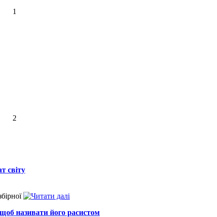
1
2
т світу
збірної
 щоб називати його расистом