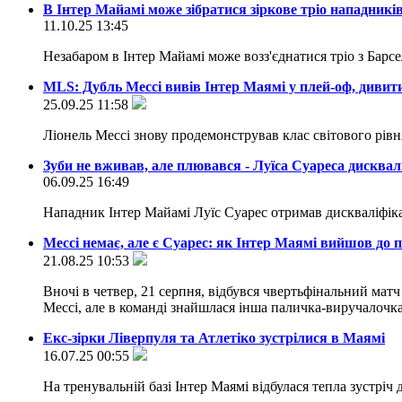
В Інтер Майамі може зібратися зіркове тріо нападникі
11.10.25 13:45
Незабаром в Інтер Майамі може возз'єднатися тріо з Барс
MLS: Дубль Мессі вивів Інтер Маямі у плей-оф, дивити
25.09.25 11:58
Ліонель Мессі знову продемонстрував клас світового рів
Зуби не вживав, але плювався - Луїса Суареса дисквал
06.09.25 16:49
Нападник Інтер Майамі Луїс Суарес отримав дискваліфікац
Мессі немає, але є Суарес: як Інтер Маямі вийшов до п
21.08.25 10:53
Вночі в четвер, 21 серпня, відбувся чвертьфінальний мат
Мессі, але в команді знайшлася інша паличка-виручалочк
Екс-зірки Ліверпуля та Атлетіко зустрілися в Маямі
16.07.25 00:55
На тренувальній базі Інтер Маямі відбулася тепла зустріч