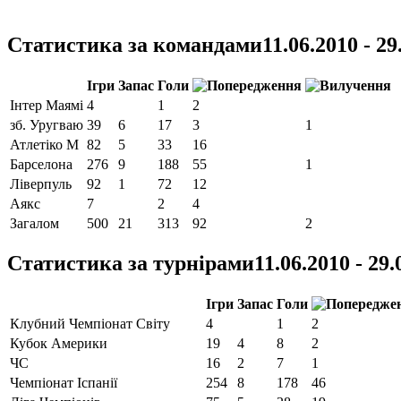
Статистика за командами
11.06.2010 - 29
Ігри
Запас
Голи
Інтер Маямі
4
1
2
зб. Уругваю
39
6
17
3
1
Атлетіко М
82
5
33
16
Барселона
276
9
188
55
1
Ліверпуль
92
1
72
12
Аякс
7
2
4
Загалом
500
21
313
92
2
Статистика за турнірами
11.06.2010 - 29.
Ігри
Запас
Голи
Клубний Чемпіонат Світу
4
1
2
Кубок Америки
19
4
8
2
ЧС
16
2
7
1
Чемпiонат Іспанії
254
8
178
46