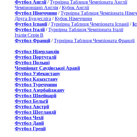
Футбол Англії
/
Турнірна Таблиця Чемпіоната Англії
Чемпионшип Англія
/
Кубок Англії
Футбол Німеччини
/
Турнірна Таблиця Чемпіоната Німе
Друга Бундесліга
/
Кубок Німеччини
Футбол Іспанії
/
Турнірна Таблиця Чемпіоната Іспанії
/
І
Футбол Італії
/
Турнірна Таблиця Чемпіоната Італії
Італія Серія B
Футбол Франції
/
Турнірна Таблиця Чемпіоната Франції
Футбол Нідерландiв
Футбол Португалії
Футбол Польщі
Чемпіонат Саудівської Аравії
Футбол Узбекистану
Футбол Казахстану
Футбол Туреччини
Футбол Азербайджану
Футбол Швейцаріі
Футбол Бельгії
Футбол Австрії
Футбол Шотландії
Футбол Чехії
Футбол Данії
Футбол Греції