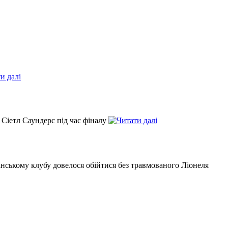
 Сіетл Саундерс під час фіналу
канському клубу довелося обійтися без травмованого Ліонеля