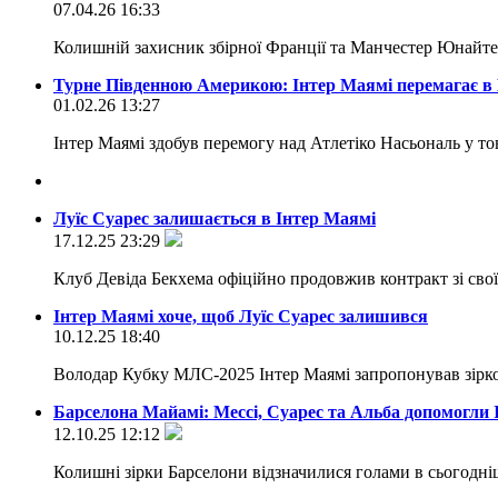
07.04.26 16:33
Колишній захисник збірної Франції та Манчестер Юнайтед
Турне Південною Америкою: Інтер Маямі перемагає в 
01.02.26 13:27
Інтер Маямі здобув перемогу над Атлетіко Насьональ у то
Луїс Суарес залишається в Інтер Маямі
17.12.25 23:29
Клуб Девіда Бекхема офіційно продовжив контракт зі св
Інтер Маямі хоче, щоб Луїс Суарес залишився
10.12.25 18:40
Володар Кубку МЛС-2025 Інтер Маямі запропонував зірко
Барселона Майамі: Мессі, Суарес та Альба допомогли 
12.10.25 12:12
Колишні зірки Барселони відзначилися голами в сьогодн