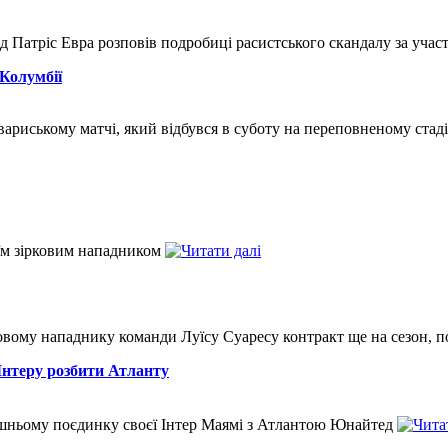
 Патріс Евра розповів подробиці расистського скандалу за учас
Колумбії
вариському матчі, який відбувся в суботу на переповненому стад
оїм зірковим нападником
вому нападнику команди Луїсу Суаресу контракт ще на сезон, 
Інтеру розбити Атланту
ішньому поєдинку своєї Інтер Маямі з Атлантою Юнайтед