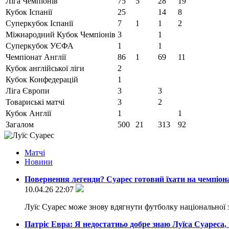
Ліга Чемпіонів
75
5
28
19
Кубок Іспанії
25
14
8
Суперкубок Іспанії
7
1
1
2
Міжнародний Кубок Чемпіонів
3
1
Суперкубок УЄФА
1
1
Чемпіонат Англії
86
1
69
11
Кубок англійської ліги
2
Кубок Конфедерацій
1
Ліга Європи
3
3
Товариські матчі
3
2
Кубок Англії
1
1
Загалом
500
21
313
92
Матчi
Новини
Повернення легенди? Суарес готовий їхати на чемпіона
10.04.26 22:07
Луїс Суарес може знову вдягнути футболку національної 
Патріс Евра: Я недостатньо добре знаю Луїса Суареса,