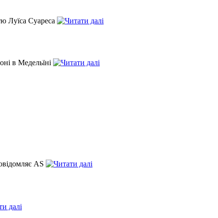
тю Луїса Суареса
іоні в Медельїні
повідомляє AS