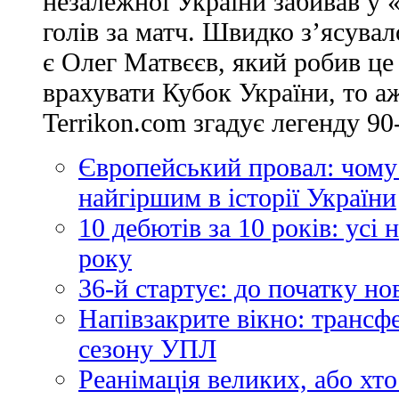
незалежної України забивав у 
голів за матч. Швидко з’ясува
є Олег Матвєєв, який робив це
врахувати Кубок України, то аж
Terrikon.com згадує легенду 90-
Європейський провал: чому
найгіршим в історії України
10 дебютів за 10 років: усі
року
36-й стартує: до початку н
Напівзакрите вікно: трансф
сезону УПЛ
Реанімація великих, або хто