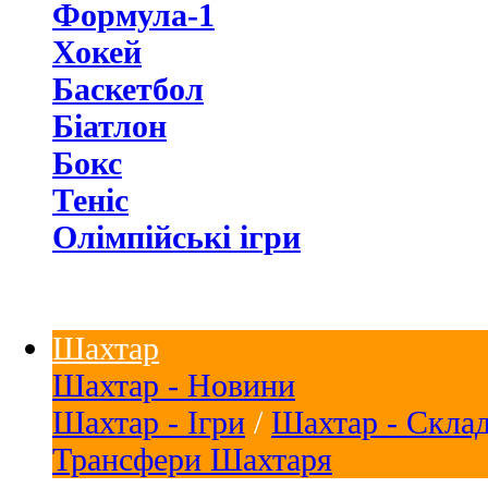
Формула-1
Хокей
Баскетбол
Біатлон
Бокс
Теніс
Олімпійські ігри
Шахтар
Шахтар - Новини
Шахтар - Ігри
/
Шахтар - Скла
Трансфери Шахтаря