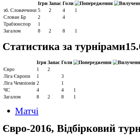
Ігри
Запас
Голи
зб. Словаччини
5
2
4
1
Слован Бр
2
4
Трабзонспор
1
Загалом
8
2
8
1
Статистика за турнірами
15.
Ігри
Запас
Голи
Євро
1
2
Ліга Європи
1
3
Ліга Чемпіонів
2
1
ЧС
4
4
1
Загалом
8
2
8
1
Матчi
Євро-2016, Відбірковий турн