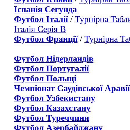
Іспанія Сегунда
Футбол Італії
/
Турнірна Табли
Італія Серія B
Футбол Франції
/
Турнірна Та
Футбол Нідерландiв
Футбол Португалії
Футбол Польщі
Чемпіонат Саудівської Аравії
Футбол Узбекистану
Футбол Казахстану
Футбол Туреччини
Футбол Азербайджану