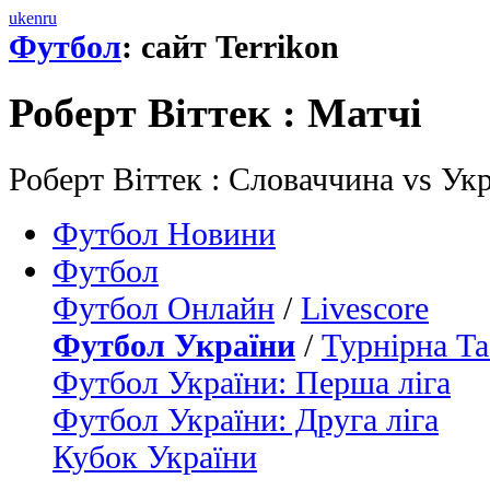
uk
en
ru
Футбол
: сайт Terrikon
Роберт Вiттек : Матчi
Роберт Вiттек : Словаччина vs Ук
Футбол Новини
Футбол
Футбол Онлайн
/
Livescore
Футбол України
/
Турнірна Та
Футбол України: Перша ліга
Футбол України: Друга ліга
Кубок України