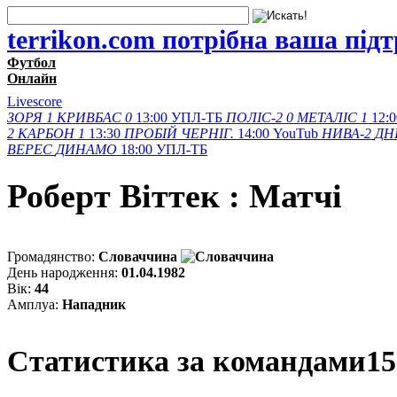
terrikon.com потрібна ваша під
Футбол
Онлайн
Livescore
ЗОРЯ
1
КРИВБАС
0
13:00
УПЛ-ТБ
ПОЛІС-2
0
МЕТАЛІС
1
12:0
2
КАРБОН
1
13:30
ПРОБІЙ
ЧЕРНІГ.
14:00
YouTub
НИВА-2
ДН
ВЕРЕС
ДИНАМО
18:00
УПЛ-ТБ
Роберт Вiттек : Матчi
Громадянство:
Словаччина
День народження:
01.04.1982
Вік:
44
Амплуа:
Нападник
Статистика за командами
15