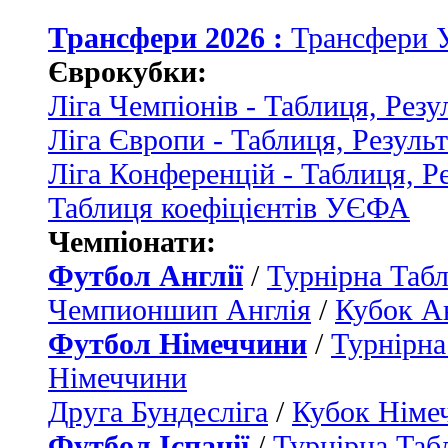
Трансфери 2026 :
Трансфери 
Єврокубки:
Ліга Чемпіонів - Таблиця, Резу
Ліга Європи - Таблиця, Резуль
Ліга Конференцій - Таблиця, Р
Таблиця коефіцієнтів УЄФА
Чемпіонати:
Футбол Англії
/
Турнірна Табл
Чемпионшип Англія
/
Кубок Ан
Футбол Німеччини
/
Турнірна
Німеччини
Друга Бундесліга
/
Кубок Німе
Футбол Іспанії
/
Турнірна Таб