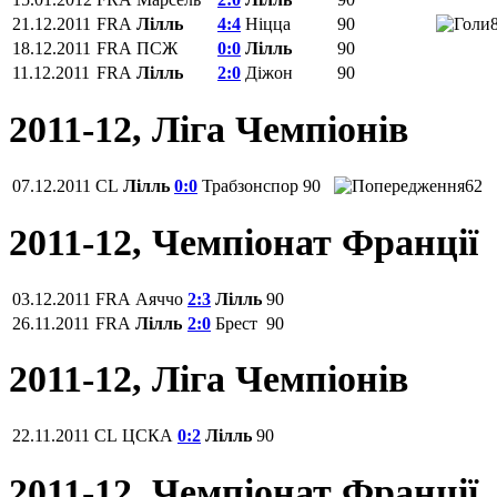
21.12.2011
FRA
Лілль
4:4
Ніцца
90
18.12.2011
FRA
ПСЖ
0:0
Лілль
90
11.12.2011
FRA
Лілль
2:0
Діжон
90
2011-12, Ліга Чемпіонів
07.12.2011
CL
Лілль
0:0
Трабзонспор
90
62
2011-12, Чемпіонат Франції
03.12.2011
FRA
Аяччо
2:3
Лілль
90
26.11.2011
FRA
Лілль
2:0
Брест
90
2011-12, Ліга Чемпіонів
22.11.2011
CL
ЦСКА
0:2
Лілль
90
2011-12, Чемпіонат Франції