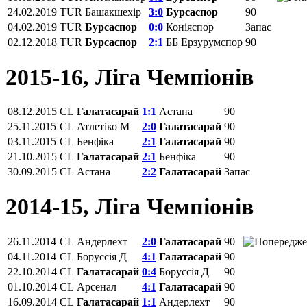
24.02.2019
TUR
Башакшехір
3:0
Бурсаспор
90
04.02.2019
TUR
Бурсаспор
0:0
Коніяспор
Запас
02.12.2018
TUR
Бурсаспор
2:1
ББ Ерзурумспор
90
2015-16, Ліга Чемпіонів
08.12.2015
CL
Галатасарай
1:1
Астана
90
25.11.2015
CL
Атлетіко М
2:0
Галатасарай
90
03.11.2015
CL
Бенфіка
2:1
Галатасарай
90
21.10.2015
CL
Галатасарай
2:1
Бенфіка
90
30.09.2015
CL
Астана
2:2
Галатасарай
Запас
2014-15, Ліга Чемпіонів
26.11.2014
CL
Андерлехт
2:0
Галатасарай
90
04.11.2014
CL
Боруссія Д
4:1
Галатасарай
90
22.10.2014
CL
Галатасарай
0:4
Боруссія Д
90
01.10.2014
CL
Арсенал
4:1
Галатасарай
90
16.09.2014
CL
Галатасарай
1:1
Андерлехт
90