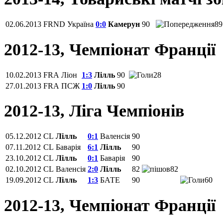
02.06.2013
FRND
Україна
0:0
Камерун
90
89
2012-13, Чемпіонат Франції
10.02.2013
FRA
Ліон
1:3
Лілль
90
28
27.01.2013
FRA
ПСЖ
1:0
Лілль
90
2012-13, Ліга Чемпіонів
05.12.2012
CL
Лілль
0:1
Валенсія
90
07.11.2012
CL
Баварія
6:1
Лілль
90
23.10.2012
CL
Лілль
0:1
Баварія
90
02.10.2012
CL
Валенсія
2:0
Лілль
82
82
19.09.2012
CL
Лілль
1:3
БАТЕ
90
60
2012-13, Чемпіонат Франції