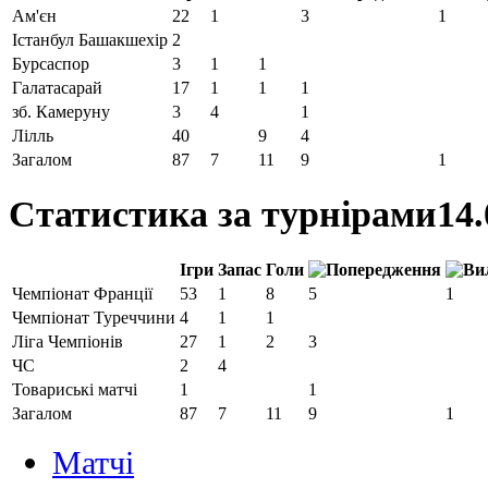
Ам'єн
22
1
3
1
Істанбул Башакшехір
2
Бурсаспор
3
1
1
Галатасарай
17
1
1
1
зб. Камеруну
3
4
1
Лілль
40
9
4
Загалом
87
7
11
9
1
Статистика за турнірами
14.
Ігри
Запас
Голи
Чемпіонат Франції
53
1
8
5
1
Чемпіонат Туреччини
4
1
1
Ліга Чемпіонів
27
1
2
3
ЧС
2
4
Товариські матчі
1
1
Загалом
87
7
11
9
1
Матчi