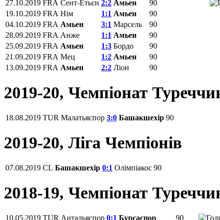
27.10.2019
FRA
Сент-Етьєн
2:2
Амьен
90
19.10.2019
FRA
Нім
1:1
Амьен
90
04.10.2019
FRA
Амьен
3:1
Марсель
90
28.09.2019
FRA
Анже
1:1
Амьен
90
25.09.2019
FRA
Амьен
1:3
Бордо
90
21.09.2019
FRA
Мец
1:2
Амьен
90
13.09.2019
FRA
Амьен
2:2
Ліон
90
2019-20, Чемпіонат Туреччи
18.08.2019
TUR
Малатьяспор
3:0
Башакшехір
90
2019-20, Ліга Чемпіонів
07.08.2019
CL
Башакшехір
0:1
Олімпіакос
90
2018-19, Чемпіонат Туреччи
10.05.2019
TUR
Антальяспор
0:1
Бурсаспор
90