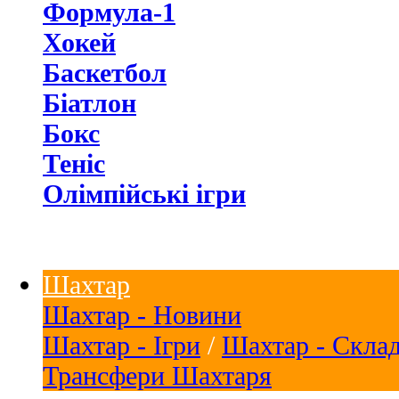
Формула-1
Хокей
Баскетбол
Біатлон
Бокс
Теніс
Олімпійські ігри
Шахтар
Шахтар - Новини
Шахтар - Ігри
/
Шахтар - Скла
Трансфери Шахтаря