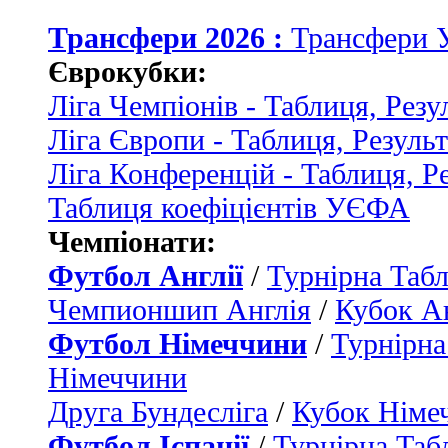
Трансфери 2026 :
Трансфери 
Єврокубки:
Ліга Чемпіонів - Таблиця, Резу
Ліга Європи - Таблиця, Резуль
Ліга Конференцій - Таблиця, Р
Таблиця коефіцієнтів УЄФА
Чемпіонати:
Футбол Англії
/
Турнірна Табл
Чемпионшип Англія
/
Кубок Ан
Футбол Німеччини
/
Турнірна
Німеччини
Друга Бундесліга
/
Кубок Німе
Футбол Іспанії
/
Турнірна Таб