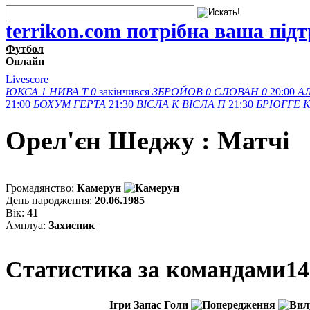
terrikon.com потрібна ваша під
Футбол
Онлайн
Livescore
ЮКСА
1
НИВА Т
0
закінчився
ЗБРОЙОВ
0
СЛОВАН
0
20:00
А
21:00
БОХУМ
ГЕРТА
21:30
ВІСЛА K
ВІСЛА П
21:30
БРЮГГЕ
Орел'єн Шеджу : Матчi
Громадянство:
Камерун
День народження:
20.06.1985
Вік:
41
Амплуа:
Захисник
Статистика за командами
14
Ігри
Запас
Голи