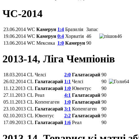
ЧС-2014
23.06.2014
WC
Камерун
1:4
Бразилія
Запас
19.06.2014
WC
Камерун
0:4
Хорватія
46
46
13.06.2014
WC
Мексика
1:0
Камерун
90
2013-14, Ліга Чемпіонів
18.03.2014
CL
Челсі
2:0
Галатасарай
90
26.02.2014
CL
Галатасарай
1:1
Челсі
90
64
11.12.2013
CL
Галатасарай
1:0
Ювентус
90
27.11.2013
CL
Реал
4:1
Галатасарай
90
05.11.2013
CL
Копенгаген
1:0
Галатасарай
90
23.10.2013
CL
Галатасарай
3:1
Копенгаген
90
02.10.2013
CL
Ювентус
2:2
Галатасарай
90
17.09.2013
CL
Галатасарай
1:6
Реал
90
2013-14, Товариські матчі з