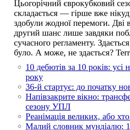
Цьогорічний єврокубковий сез
складається — гірше вже нікуд
здобули жодної перемоги. Дві 
другий шанс лише завдяки по
сучасного регламенту. Здається
було. А може, не здається? Ter
10 дебютів за 10 років: усі
року
36-й стартує: до початку н
Напівзакрите вікно: трансф
сезону УПЛ
Реанімація великих, або хто
Малий словник мундіалю: 1