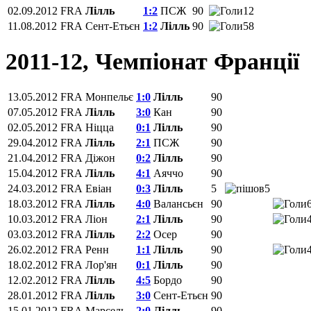
02.09.2012
FRA
Лілль
1:2
ПСЖ
90
12
11.08.2012
FRA
Сент-Етьєн
1:2
Лілль
90
58
2011-12, Чемпіонат Франції
13.05.2012
FRA
Монпельє
1:0
Лілль
90
07.05.2012
FRA
Лілль
3:0
Кан
90
02.05.2012
FRA
Ніцца
0:1
Лілль
90
29.04.2012
FRA
Лілль
2:1
ПСЖ
90
21.04.2012
FRA
Діжон
0:2
Лілль
90
15.04.2012
FRA
Лілль
4:1
Аяччо
90
24.03.2012
FRA
Евіан
0:3
Лілль
5
5
18.03.2012
FRA
Лілль
4:0
Валансьєн
90
10.03.2012
FRA
Ліон
2:1
Лілль
90
03.03.2012
FRA
Лілль
2:2
Осер
90
26.02.2012
FRA
Ренн
1:1
Лілль
90
18.02.2012
FRA
Лор'ян
0:1
Лілль
90
12.02.2012
FRA
Лілль
4:5
Бордо
90
28.01.2012
FRA
Лілль
3:0
Сент-Етьєн
90
15.01.2012
FRA
Марсель
2:0
Лілль
90