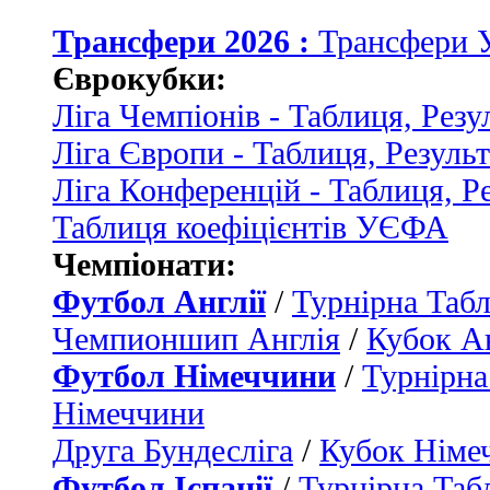
Трансфери 2026 :
Трансфери 
Єврокубки:
Ліга Чемпіонів - Таблиця, Резу
Ліга Європи - Таблиця, Резуль
Ліга Конференцій - Таблиця, Р
Таблиця коефіцієнтів УЄФА
Чемпіонати:
Футбол Англії
/
Турнірна Табл
Чемпионшип Англія
/
Кубок Ан
Футбол Німеччини
/
Турнірна
Німеччини
Друга Бундесліга
/
Кубок Німе
Футбол Іспанії
/
Турнірна Таб