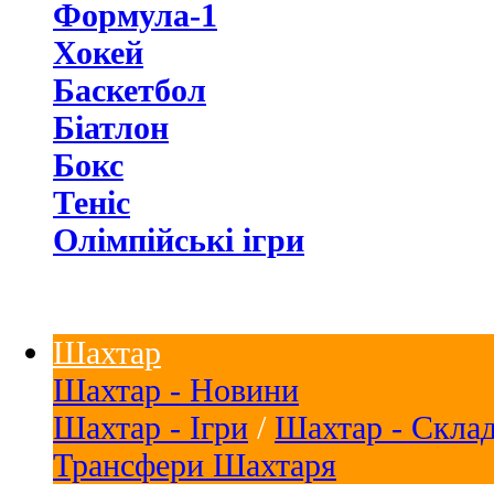
Формула-1
Хокей
Баскетбол
Біатлон
Бокс
Теніс
Олімпійські ігри
Шахтар
Шахтар - Новини
Шахтар - Ігри
/
Шахтар - Скла
Трансфери Шахтаря