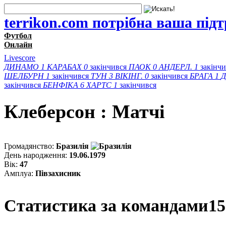
terrikon.com потрібна ваша під
Футбол
Онлайн
Livescore
ДИНАМО
1
КАРАБАХ
0
закінчився
ПАОК
0
АНДЕРЛ.
1
закінч
ШЕЛБУРН
1
закінчився
ТУН
3
ВІКІНГ.
0
закінчився
БРАГА
1
Д
закінчився
БЕНФІКА
6
ХАРТС
1
закінчився
Клеберсон : Матчi
Громадянство:
Бразилія
День народження:
19.06.1979
Вік:
47
Амплуа:
Півзахисник
Статистика за командами
15