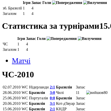
Ігри
Запас
Голи
зб. Бразилії
1
4
Загалом
1
4
Статистика за турнірами
15.
Ігри
Запас
Голи
ЧС
1
4
Загалом
1
4
Матчi
ЧС-2010
02.07.2010
WC
Нідерланди
2:1
Бразилія
Запас
28.06.2010
WC
Бразилія
3:0
Чилі
11
80
25.06.2010
WC
Португалія
0:0
Бразилія
Запас
20.06.2010
WC
Бразилія
3:1
Кот-д'Івуар
Запас
15.06.2010
WC
Бразилія
2:1
КНДР
Запас