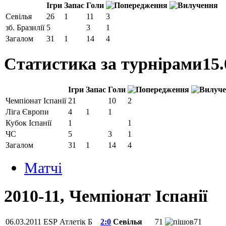
Ігри
Запас
Голи
Севілья
26
1
11
3
зб. Бразилії
5
3
1
Загалом
31
1
14
4
Статистика за турнірами
15.
Ігри
Запас
Голи
Чемпiонат Іспанії
21
10
2
Ліга Європи
4
1
1
Кубок Іспанії
1
1
ЧС
5
3
1
Загалом
31
1
14
4
Матчi
2010-11, Чемпiонат Іспанії
06.03.2011
ESP
Атлетік Б
2:0
Севілья
71
71