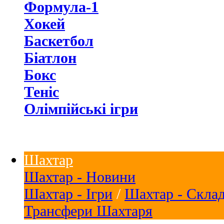
Формула-1
Хокей
Баскетбол
Біатлон
Бокс
Теніс
Олімпійські ігри
Шахтар
Шахтар - Новини
Шахтар - Ігри
/
Шахтар - Скла
Трансфери Шахтаря