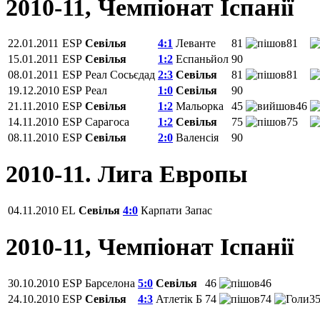
2010-11, Чемпiонат Іспанії
22.01.2011
ESP
Севілья
4:1
Леванте
81
81
15.01.2011
ESP
Севілья
1:2
Еспаньйол
90
08.01.2011
ESP
Реал Сосьєдад
2:3
Севілья
81
81
19.12.2010
ESP
Реал
1:0
Севілья
90
21.11.2010
ESP
Севілья
1:2
Мальорка
45
46
14.11.2010
ESP
Сарагоса
1:2
Севілья
75
75
08.11.2010
ESP
Севілья
2:0
Валенсія
90
2010-11. Лига Европы
04.11.2010
EL
Севілья
4:0
Карпати
Запас
2010-11, Чемпiонат Іспанії
30.10.2010
ESP
Барселона
5:0
Севілья
46
46
24.10.2010
ESP
Севілья
4:3
Атлетік Б
74
74
35