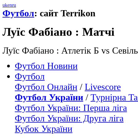
uk
en
ru
Футбол
: сайт Terrikon
Луїс Фабіано : Матчi
Луїс Фабіано : Атлетік Б vs Севіл
Футбол Новини
Футбол
Футбол Онлайн
/
Livescore
Футбол України
/
Турнірна Та
Футбол України: Перша ліга
Футбол України: Друга ліга
Кубок України