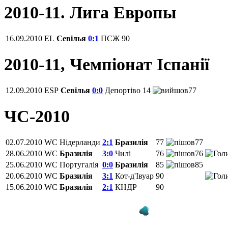
2010-11. Лига Европы
16.09.2010
EL
Севілья
0:1
ПСЖ
90
2010-11, Чемпiонат Іспанії
12.09.2010
ESP
Севілья
0:0
Депортіво
14
77
ЧС-2010
02.07.2010
WC
Нідерланди
2:1
Бразилія
77
77
28.06.2010
WC
Бразилія
3:0
Чилі
76
76
25.06.2010
WC
Португалія
0:0
Бразилія
85
85
20.06.2010
WC
Бразилія
3:1
Кот-д'Івуар
90
15.06.2010
WC
Бразилія
2:1
КНДР
90