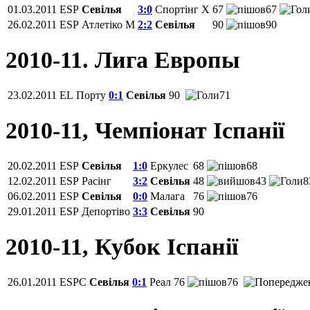
01.03.2011
ESP
Севілья
3:0
Спортінг Х
67
67
26.02.2011
ESP
Атлетіко М
2:2
Севілья
90
90
2010-11. Лига Европы
23.02.2011
EL
Порту
0:1
Севілья
90
71
2010-11, Чемпiонат Іспанії
20.02.2011
ESP
Севілья
1:0
Еркулес
68
68
12.02.2011
ESP
Расінг
3:2
Севілья
48
43
8
06.02.2011
ESP
Севілья
0:0
Малага
76
76
29.01.2011
ESP
Депортіво
3:3
Севілья
90
2010-11, Кубок Іспанії
26.01.2011
ESPC
Севілья
0:1
Реал
76
76