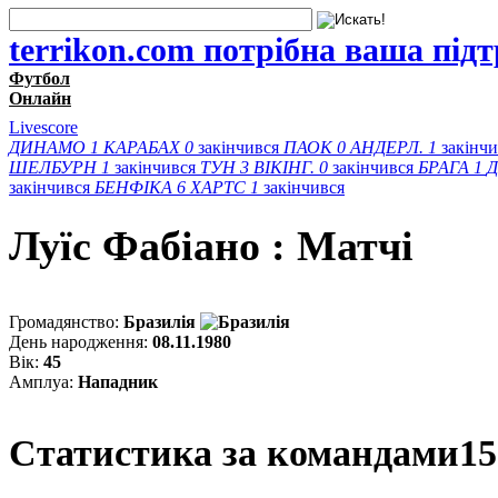
terrikon.com потрібна ваша під
Футбол
Онлайн
Livescore
ДИНАМО
1
КАРАБАХ
0
закінчився
ПАОК
0
АНДЕРЛ.
1
закінч
ШЕЛБУРН
1
закінчився
ТУН
3
ВІКІНГ.
0
закінчився
БРАГА
1
Д
закінчився
БЕНФІКА
6
ХАРТС
1
закінчився
Луїс Фабіано : Матчi
Громадянство:
Бразилія
День народження:
08.11.1980
Вік:
45
Амплуа:
Нападник
Статистика за командами
15