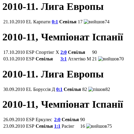
2010-11. Лига Европы
21.10.2010
EL
Карпати
0:1
Севілья
17
74
2010-11, Чемпiонат Іспанії
17.10.2010
ESP
Спортінг Х
2:0
Севілья
90
03.10.2010
ESP
Севілья
3:1
Атлетіко М
21
70
2010-11. Лига Европы
30.09.2010
EL
Боруссія Д
0:1
Севілья
82
82
2010-11, Чемпiонат Іспанії
26.09.2010
ESP
Еркулес
2:0
Севілья
90
23.09.2010
ESP
Севілья
1:1
Расінг
16
75