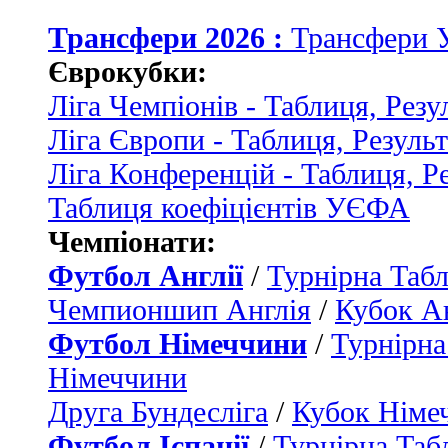
Трансфери 2026 :
Трансфери 
Єврокубки:
Ліга Чемпіонів - Таблиця, Резу
Ліга Європи - Таблиця, Резуль
Ліга Конференцій - Таблиця, Р
Таблиця коефіцієнтів УЄФА
Чемпіонати:
Футбол Англії
/
Турнірна Табл
Чемпионшип Англія
/
Кубок Ан
Футбол Німеччини
/
Турнірна
Німеччини
Друга Бундесліга
/
Кубок Німе
Футбол Іспанії
/
Турнірна Таб