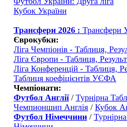
Футбол України: Друга ліга
Кубок України
Трансфери 2026 :
Трансфери 
Єврокубки:
Ліга Чемпіонів - Таблиця, Резу
Ліга Європи - Таблиця, Резуль
Ліга Конференцій - Таблиця, Р
Таблиця коефіцієнтів УЄФА
Чемпіонати:
Футбол Англії
/
Турнірна Табл
Чемпионшип Англія
/
Кубок Ан
Футбол Німеччини
/
Турнірна
Німеччини