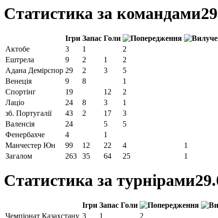
Статистика за командами
29
Ігри
Запас
Голи
Актобе
3
1
2
Ештрела
9
2
1
2
Адана Демірспор
29
2
3
5
Венеція
9
8
1
Спортінг
19
12
2
Лаціо
24
8
3
1
зб. Португалії
43
2
17
3
Валенсія
24
5
5
Фенербахче
4
1
Манчестер Юн
99
12
22
4
1
Загалом
263
35
64
25
1
Статистика за турнірами
29.
Ігри
Запас
Голи
Чемпіонат Казахстану
3
1
2