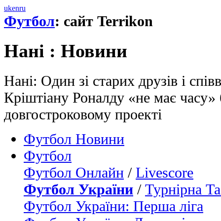
uk
en
ru
Футбол
: сайт Terrikon
Нані : Новини
Нані: Один зі старих друзів і спів
Кріштіану Роналду «не має часу» 
довгостроковому проекті
Футбол Новини
Футбол
Футбол Онлайн
/
Livescore
Футбол України
/
Турнірна Та
Футбол України: Перша ліга