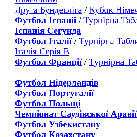
Друга Бундесліга
/
Кубок Німе
Футбол Іспанії
/
Турнірна Таб
Іспанія Сегунда
Футбол Італії
/
Турнірна Табли
Італія Серія B
Футбол Франції
/
Турнірна Та
Футбол Нідерландiв
Футбол Португалії
Футбол Польщі
Чемпіонат Саудівської Аравії
Футбол Узбекистану
Футбол Казахстану