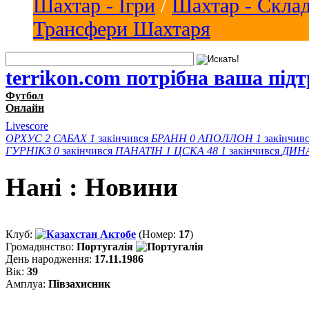
Шахтар - Ігри
/
Шахтар - Скла
Трансфери Шахтаря
terrikon.com потрібна ваша під
Футбол
Онлайн
Livescore
ОРХУС
2
САБАХ
1
закінчився
БРАНН
0
АПОЛЛОН
1
закінчив
ГУРНІКЗ
0
закінчився
ПАНАТІН
1
ЦСКА 48
1
закінчився
ДИН
Нані : Новини
Клуб:
Актобе
(Номер:
17
)
Громадянство:
Португалія
День народження:
17.11.1986
Вік:
39
Амплуа:
Півзахисник