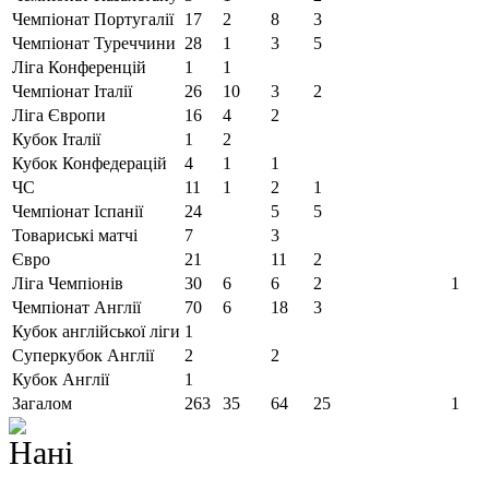
Чемпіонат Португалії
17
2
8
3
Чемпіонат Туреччини
28
1
3
5
Ліга Конференцій
1
1
Чемпіонат Італії
26
10
3
2
Ліга Європи
16
4
2
Кубок Італії
1
2
Кубок Конфедерацій
4
1
1
ЧС
11
1
2
1
Чемпiонат Іспанії
24
5
5
Товариські матчі
7
3
Євро
21
11
2
Ліга Чемпіонів
30
6
6
2
1
Чемпіонат Англії
70
6
18
3
Кубок англійської ліги
1
Суперкубок Англії
2
2
Кубок Англії
1
Загалом
263
35
64
25
1