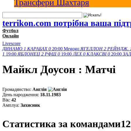
Трансфери Шахтаря
terrikon.com потрібна ваша під
Футбол
Онлайн
Livescore
ДИНАМО
1
КАРАБАХ
0
20:00
Megogo
ЯГЕЛЛОН
2
РЕЙНДЖ.
1
19:00
ЯБЛОНЕЦ
2
РФШ
0
19:00
ЛЕХ
0
КЛАКСВІ
0
20:00
ЗАЛ
Майкл Доусон : Матчi
Громадянство:
Англія
День народження:
18.11.1983
Вік:
42
Амплуа:
Захисник
Статистика за командами
12