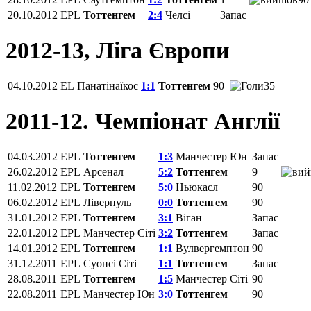
20.10.2012
EPL
Тоттенгем
2:4
Челсі
Запас
2012-13, Ліга Європи
04.10.2012
EL
Панатінаїкос
1:1
Тоттенгем
90
35
2011-12. Чемпіонат Англії
04.03.2012
EPL
Тоттенгем
1:3
Манчестер Юн
Запас
26.02.2012
EPL
Арсенал
5:2
Тоттенгем
9
11.02.2012
EPL
Тоттенгем
5:0
Ньюкасл
90
06.02.2012
EPL
Ліверпуль
0:0
Тоттенгем
90
31.01.2012
EPL
Тоттенгем
3:1
Віган
Запас
22.01.2012
EPL
Манчестер Сіті
3:2
Тоттенгем
Запас
14.01.2012
EPL
Тоттенгем
1:1
Вулвергемптон
90
31.12.2011
EPL
Суонсі Сіті
1:1
Тоттенгем
Запас
28.08.2011
EPL
Тоттенгем
1:5
Манчестер Сіті
90
22.08.2011
EPL
Манчестер Юн
3:0
Тоттенгем
90