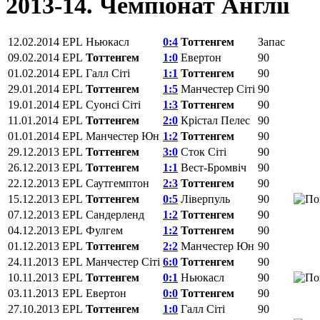
2013-14. Чемпіонат Англії
12.02.2014
EPL
Ньюкасл
0:4
Тоттенгем
Запас
09.02.2014
EPL
Тоттенгем
1:0
Евертон
90
01.02.2014
EPL
Галл Сіті
1:1
Тоттенгем
90
29.01.2014
EPL
Тоттенгем
1:5
Манчестер Сіті
90
19.01.2014
EPL
Суонсі Сіті
1:3
Тоттенгем
90
11.01.2014
EPL
Тоттенгем
2:0
Крістал Пелес
90
01.01.2014
EPL
Манчестер Юн
1:2
Тоттенгем
90
29.12.2013
EPL
Тоттенгем
3:0
Сток Сіті
90
26.12.2013
EPL
Тоттенгем
1:1
Вест-Бромвіч
90
22.12.2013
EPL
Саутгемптон
2:3
Тоттенгем
90
15.12.2013
EPL
Тоттенгем
0:5
Ліверпуль
90
07.12.2013
EPL
Сандерленд
1:2
Тоттенгем
90
04.12.2013
EPL
Фулгем
1:2
Тоттенгем
90
01.12.2013
EPL
Тоттенгем
2:2
Манчестер Юн
90
24.11.2013
EPL
Манчестер Сіті
6:0
Тоттенгем
90
10.11.2013
EPL
Тоттенгем
0:1
Ньюкасл
90
03.11.2013
EPL
Евертон
0:0
Тоттенгем
90
27.10.2013
EPL
Тоттенгем
1:0
Галл Сіті
90