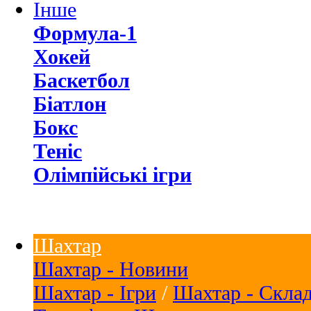
Інше
Формула-1
Хокей
Баскетбол
Біатлон
Бокс
Теніс
Олімпійські ігри
Шахтар
Шахтар - Новини
Шахтар - Ігри
/
Шахтар - Скла