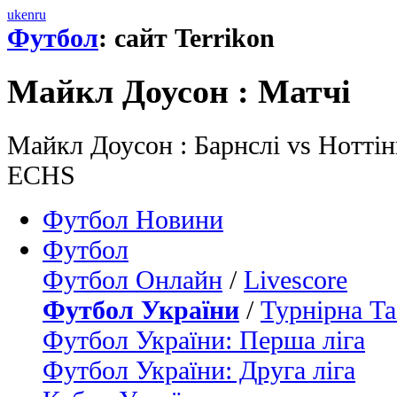
uk
en
ru
Футбол
: сайт Terrikon
Майкл Доусон : Матчi
Майкл Доусон : Барнслі vs Ноттін
ECHS
Футбол Новини
Футбол
Футбол Онлайн
/
Livescore
Футбол України
/
Турнірна Та
Футбол України: Перша ліга
Футбол України: Друга ліга