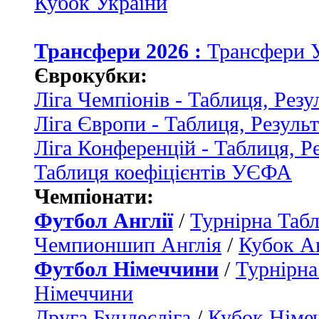
Кубок України
Трансфери 2026 :
Трансфери 
Єврокубки:
Ліга Чемпіонів - Таблиця, Резу
Ліга Європи - Таблиця, Резуль
Ліга Конференцій - Таблиця, Р
Таблиця коефіцієнтів УЄФА
Чемпіонати:
Футбол Англії
/
Турнірна Табл
Чемпионшип Англія
/
Кубок Ан
Футбол Німеччини
/
Турнірна
Німеччини
Друга Бундесліга
/
Кубок Німе