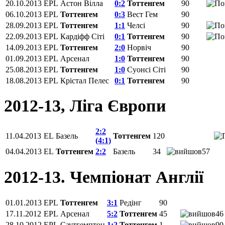
20.10.2013
EPL
Астон Вілла
0:2
Тоттенгем
90
06.10.2013
EPL
Тоттенгем
0:3
Вест Гем
90
28.09.2013
EPL
Тоттенгем
1:1
Челсі
90
22.09.2013
EPL
Кардіфф Сіті
0:1
Тоттенгем
90
14.09.2013
EPL
Тоттенгем
2:0
Норвіч
90
01.09.2013
EPL
Арсенал
1:0
Тоттенгем
90
25.08.2013
EPL
Тоттенгем
1:0
Суонсі Сіті
90
18.08.2013
EPL
Крістал Пелес
0:1
Тоттенгем
90
2012-13, Ліга Європи
2:2
11.04.2013
EL
Базель
Тоттенгем
120
(4:1)
04.04.2013
EL
Тоттенгем
2:2
Базель
34
57
2012-13. Чемпіонат Англії
01.01.2013
EPL
Тоттенгем
3:1
Редінг
90
17.11.2012
EPL
Арсенал
5:2
Тоттенгем
45
46
28.10.2012
EPL
Саутгемптон
1:2
Тоттенгем
1
90