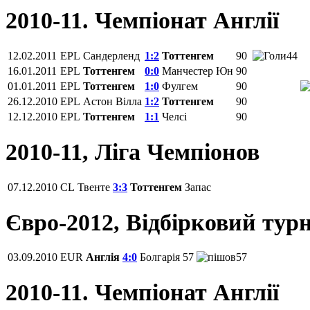
2010-11. Чемпіонат Англії
12.02.2011
EPL
Сандерленд
1:2
Тоттенгем
90
44
16.01.2011
EPL
Тоттенгем
0:0
Манчестер Юн
90
01.01.2011
EPL
Тоттенгем
1:0
Фулгем
90
26.12.2010
EPL
Астон Вілла
1:2
Тоттенгем
90
12.12.2010
EPL
Тоттенгем
1:1
Челсі
90
2010-11, Ліга Чемпіонов
07.12.2010
CL
Твенте
3:3
Тоттенгем
Запас
Євро-2012, Відбірковий турн
03.09.2010
EUR
Англія
4:0
Болгарія
57
57
2010-11. Чемпіонат Англії