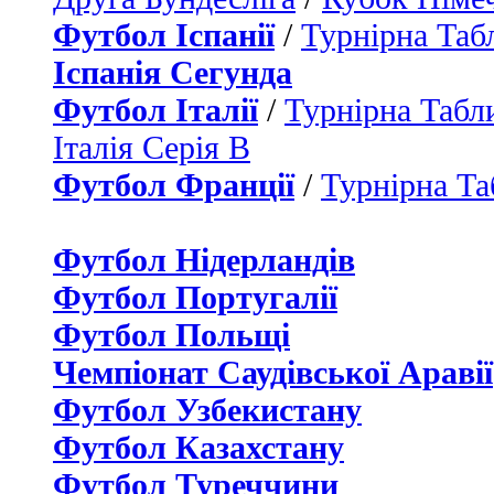
Футбол Іспанії
/
Турнірна Таб
Іспанія Сегунда
Футбол Італії
/
Турнірна Табли
Італія Серія B
Футбол Франції
/
Турнірна Та
Футбол Нідерландiв
Футбол Португалії
Футбол Польщі
Чемпіонат Саудівської Аравії
Футбол Узбекистану
Футбол Казахстану
Футбол Туреччини