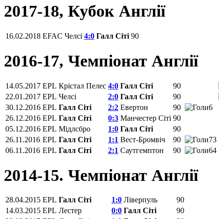
2017-18, Кубок Англії
16.02.2018
EFAC
Челсі
4:0
Галл Сіті
90
2016-17, Чемпіонат Англії
14.05.2017
EPL
Крістал Пелес
4:0
Галл Сіті
90
22.01.2017
EPL
Челсі
2:0
Галл Сіті
90
30.12.2016
EPL
Галл Сіті
2:2
Евертон
90
6
26.12.2016
EPL
Галл Сіті
0:3
Манчестер Сіті
90
05.12.2016
EPL
Мідлсбро
1:0
Галл Сіті
90
26.11.2016
EPL
Галл Сіті
1:1
Вест-Бромвіч
90
73
06.11.2016
EPL
Галл Сіті
2:1
Саутгемптон
90
64
2014-15. Чемпіонат Англії
28.04.2015
EPL
Галл Сіті
1:0
Ліверпуль
90
14.03.2015
EPL
Лестер
0:0
Галл Сіті
90