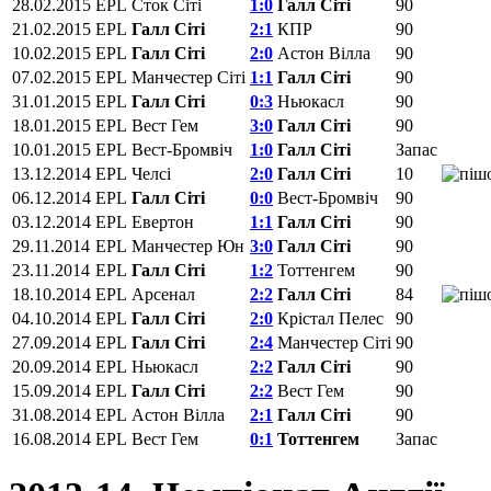
28.02.2015
EPL
Сток Сіті
1:0
Галл Сіті
90
21.02.2015
EPL
Галл Сіті
2:1
КПР
90
10.02.2015
EPL
Галл Сіті
2:0
Астон Вілла
90
07.02.2015
EPL
Манчестер Сіті
1:1
Галл Сіті
90
31.01.2015
EPL
Галл Сіті
0:3
Ньюкасл
90
18.01.2015
EPL
Вест Гем
3:0
Галл Сіті
90
10.01.2015
EPL
Вест-Бромвіч
1:0
Галл Сіті
Запас
13.12.2014
EPL
Челсі
2:0
Галл Сіті
10
06.12.2014
EPL
Галл Сіті
0:0
Вест-Бромвіч
90
03.12.2014
EPL
Евертон
1:1
Галл Сіті
90
29.11.2014
EPL
Манчестер Юн
3:0
Галл Сіті
90
23.11.2014
EPL
Галл Сіті
1:2
Тоттенгем
90
18.10.2014
EPL
Арсенал
2:2
Галл Сіті
84
04.10.2014
EPL
Галл Сіті
2:0
Крістал Пелес
90
27.09.2014
EPL
Галл Сіті
2:4
Манчестер Сіті
90
20.09.2014
EPL
Ньюкасл
2:2
Галл Сіті
90
15.09.2014
EPL
Галл Сіті
2:2
Вест Гем
90
31.08.2014
EPL
Астон Вілла
2:1
Галл Сіті
90
16.08.2014
EPL
Вест Гем
0:1
Тоттенгем
Запас