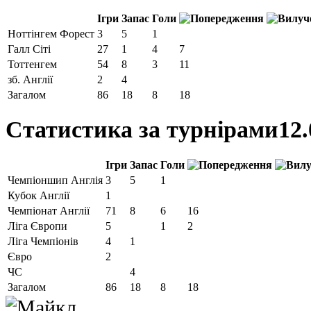
Ігри
Запас
Голи
Ноттінгем Форест
3
5
1
Галл Сіті
27
1
4
7
Тоттенгем
54
8
3
11
зб. Англії
2
4
Загалом
86
18
8
18
Статистика за турнірами
12.
Ігри
Запас
Голи
Чемпіоншип Англія
3
5
1
Кубок Англії
1
Чемпіонат Англії
71
8
6
16
Ліга Європи
5
1
2
Ліга Чемпіонів
4
1
Євро
2
ЧС
4
Загалом
86
18
8
18