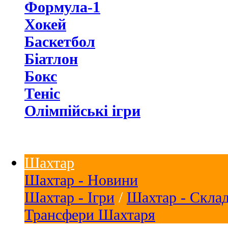
Формула-1
Хокей
Баскетбол
Біатлон
Бокс
Теніс
Олімпійські ігри
Шахтар
Шахтар - Новини
Шахтар - Ігри
/
Шахтар - Скла
Трансфери Шахтаря