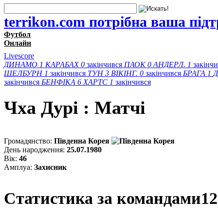
terrikon.com потрібна ваша під
Футбол
Онлайн
Livescore
ДИНАМО
1
КАРАБАХ
0
закінчився
ПАОК
0
АНДЕРЛ.
1
закінч
ШЕЛБУРН
1
закінчився
ТУН
3
ВІКІНГ.
0
закінчився
БРАГА
1
Д
закінчився
БЕНФІКА
6
ХАРТС
1
закінчився
Чха Дурі : Матчi
Громадянство:
Південна Корея
День народження:
25.07.1980
Вік:
46
Амплуа:
Захисник
Статистика за командами
12