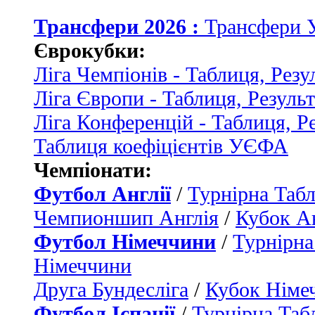
Трансфери 2026 :
Трансфери 
Єврокубки:
Ліга Чемпіонів - Таблиця, Резу
Ліга Європи - Таблиця, Резуль
Ліга Конференцій - Таблиця, Р
Таблиця коефіцієнтів УЄФА
Чемпіонати:
Футбол Англії
/
Турнірна Табл
Чемпионшип Англія
/
Кубок Ан
Футбол Німеччини
/
Турнірна
Німеччини
Друга Бундесліга
/
Кубок Німе
Футбол Іспанії
/
Турнірна Таб