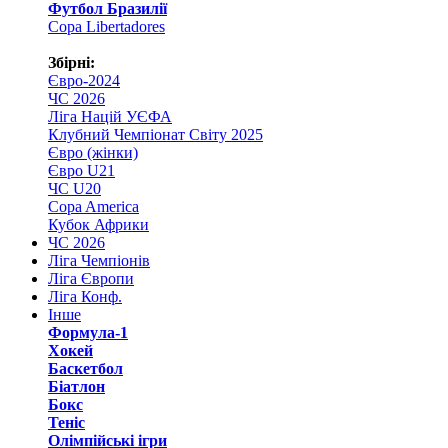
Футбол Бразилії
Copa Libertadores
Збірні:
Євро-2024
ЧС 2026
Ліга Націй УЄФА
Клубний Чемпіонат Світу 2025
Євро (жінки)
Євро U21
ЧС U20
Copa America
Кубок Африки
ЧС 2026
Ліга Чемпіонів
Ліга Європи
Ліга Конф.
Інше
Формула-1
Хокей
Баскетбол
Біатлон
Бокс
Теніс
Олімпійські ігри