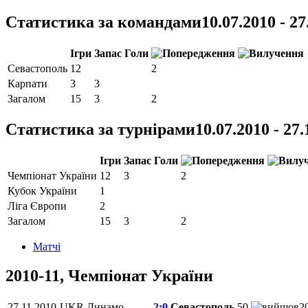
Статистика за командами
10.07.2010 - 27
Ігри
Запас
Голи
Севастополь
12
2
Карпати
3
3
Загалом
15
3
2
Статистика за турнірами
10.07.2010 - 27.
Ігри
Запас
Голи
Чемпіонат України
12
3
2
Кубок України
1
Ліга Європи
2
Загалом
15
3
2
Матчi
2010-11, Чемпіонат України
27.11.2010
UKR
Динамо
2:0
Севастополь
50
2