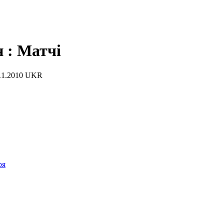
н : Матчi
.11.2010 UKR
ря