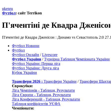
uk
en
ru
Футбол
: сайт Terrikon
П'ячентiнi де Квадра Дженiсо
П'ячентiнi де Квадра Дженiсон : Динамо vs Севастополь 2:0 27
Футбол Новини
Футбол
Футбол Онлайн
/
Livescore
Футбол України
/
Турнірна Таблиця Чемпіоната України
Футбол України: Перша ліга
Футбол України: Друга ліга
Кубок України
Трансфери 2026 :
Трансфери України
/
Трансфери Шахта
Єврокубки:
Ліга Чемпіонів - Таблиця, Результати
Ліга Європи - Таблиця, Результати
Ліга Конференцій - Таблиця, Результати
Таблиця коефіцієнтів УЄФА
Чемпіонати: