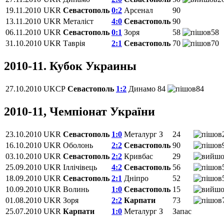
19.11.2010
UKR
Севастополь
0:2
Арсенал
90
13.11.2010
UKR
Металіст
4:0
Севастополь
90
06.11.2010
UKR
Севастополь
0:1
Зоря
58
58
31.10.2010
UKR
Таврія
2:1
Севастополь
70
70
2010-11. Кубок Украины
27.10.2010
UKCP
Севастополь
1:2
Динамо
84
84
2010-11, Чемпіонат України
23.10.2010
UKR
Севастополь
1:0
Металург З
24
16.10.2010
UKR
Оболонь
2:2
Севастополь
90
03.10.2010
UKR
Севастополь
2:2
Кривбас
29
25.09.2010
UKR
Іллічівець
4:2
Севастополь
56
18.09.2010
UKR
Севастополь
2:1
Дніпро
52
10.09.2010
UKR
Волинь
1:0
Севастополь
15
01.08.2010
UKR
Зоря
2:2
Карпати
73
25.07.2010
UKR
Карпати
1:0
Металург З
Запас