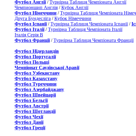
Футбол Англії
/
Турнірна Таблиця Чемпіоната Англії
Чемпионшип Англія
/
Кубок Англії
Футбол Німеччини
/
Турнірна Таблиця Чемпіоната Німе
Друга Бундесліга
/
Кубок Німеччини
Футбол Іспанії
/
Турнірна Таблиця Чемпіоната Іспанії
/
І
Футбол Італії
/
Турнірна Таблиця Чемпіоната Італії
Італія Серія B
Футбол Франції
/
Турнірна Таблиця Чемпіоната Франції
Футбол Нідерландiв
Футбол Португалії
Футбол Польщі
Чемпіонат Саудівської Аравії
Футбол Узбекистану
Футбол Казахстану
Футбол Туреччини
Футбол Азербайджану
Футбол Швейцаріі
Футбол Бельгії
Футбол Австрії
Футбол Шотландії
Футбол Чехії
Футбол Данії
Футбол Греції