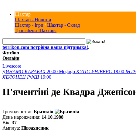
Шахтар
Шахтар - Новини
Шахтар - Ігри
/
Шахтар - Склад
Трансфери Шахтаря
terrikon.com потрібна ваша підтримка!
.
Футбол
Онлайн
Livescore
ДИНАМО
КАРАБАХ
20:00
Megogo
КУПС
УНІВЕРС
18:00
ІНТЕ
ЯБЛОНЕЦ
РФШ
19:00
П'ячентiнi де Квадра Дженiсо
Громадянство:
Бразилія
День народження:
14.10.1988
Вік:
37
Амплуа:
Півзахисник