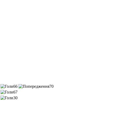
66
70
67
30