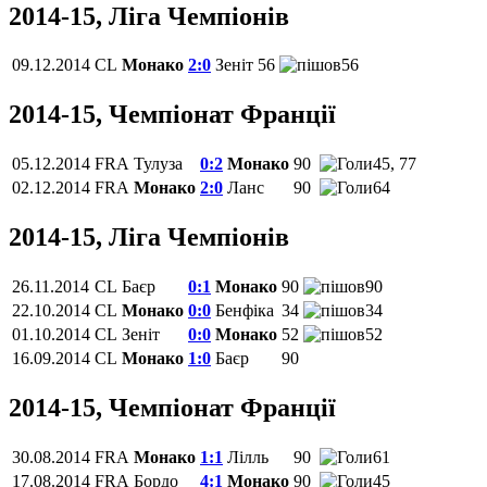
2014-15, Ліга Чемпіонів
09.12.2014
CL
Монако
2:0
Зеніт
56
56
2014-15, Чемпіонат Франції
05.12.2014
FRA
Тулуза
0:2
Монако
90
45, 77
02.12.2014
FRA
Монако
2:0
Ланс
90
64
2014-15, Ліга Чемпіонів
26.11.2014
CL
Баєр
0:1
Монако
90
90
22.10.2014
CL
Монако
0:0
Бенфіка
34
34
01.10.2014
CL
Зеніт
0:0
Монако
52
52
16.09.2014
CL
Монако
1:0
Баєр
90
2014-15, Чемпіонат Франції
30.08.2014
FRA
Монако
1:1
Лілль
90
61
17.08.2014
FRA
Бордо
4:1
Монако
90
45