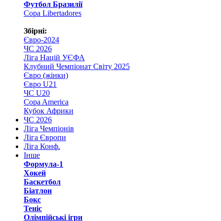
Футбол Бразилії
Copa Libertadores
Збірні:
Євро-2024
ЧС 2026
Ліга Націй УЄФА
Клубний Чемпіонат Світу 2025
Євро (жінки)
Євро U21
ЧС U20
Copa America
Кубок Африки
ЧС 2026
Ліга Чемпіонів
Ліга Європи
Ліга Конф.
Інше
Формула-1
Хокей
Баскетбол
Біатлон
Бокс
Теніс
Олімпійські ігри