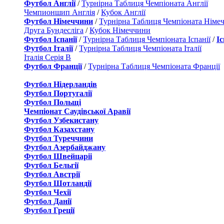
Футбол Англії
/
Турнірна Таблиця Чемпіоната Англії
Чемпионшип Англія
/
Кубок Англії
Футбол Німеччини
/
Турнірна Таблиця Чемпіоната Німе
Друга Бундесліга
/
Кубок Німеччини
Футбол Іспанії
/
Турнірна Таблиця Чемпіоната Іспанії
/
І
Футбол Італії
/
Турнірна Таблиця Чемпіоната Італії
Італія Серія B
Футбол Франції
/
Турнірна Таблиця Чемпіоната Франції
Футбол Нідерландiв
Футбол Португалії
Футбол Польщі
Чемпіонат Саудівської Аравії
Футбол Узбекистану
Футбол Казахстану
Футбол Туреччини
Футбол Азербайджану
Футбол Швейцаріі
Футбол Бельгії
Футбол Австрії
Футбол Шотландії
Футбол Чехії
Футбол Данії
Футбол Греції