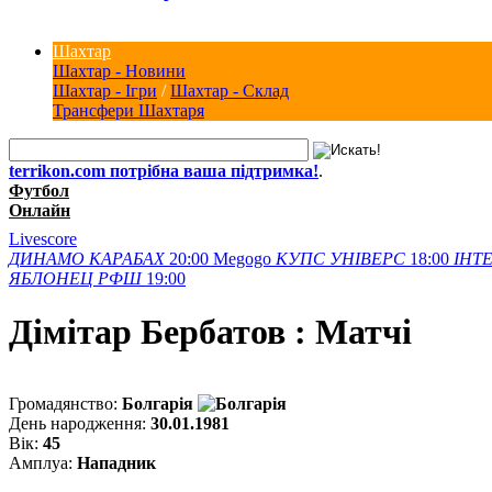
Шахтар
Шахтар - Новини
Шахтар - Ігри
/
Шахтар - Склад
Трансфери Шахтаря
terrikon.com потрібна ваша підтримка!
.
Футбол
Онлайн
Livescore
ДИНАМО
КАРАБАХ
20:00
Megogo
КУПС
УНІВЕРС
18:00
ІНТЕ
ЯБЛОНЕЦ
РФШ
19:00
Дiмiтар Бербатов : Матчi
Громадянство:
Болгарія
День народження:
30.01.1981
Вік:
45
Амплуа:
Нападник