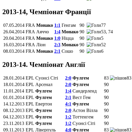
2013-14, Чемпіонат Франції
07.05.2014
FRA
Монако
1:1
Генгам
90
77
26.04.2014
FRA
Аяччо
1:4
Монако
90
53, 74
20.04.2014
FRA
Монако
1:0
Ніцца
90
5
16.03.2014
FRA
Ліон
2:3
Монако
90
52
08.03.2014
FRA
Монако
2:1
Сошо
90
6
2013-14. Чемпіонат Англії
28.01.2014
EPL
Суонсі Сіті
2:0
Фулгем
83
83
18.01.2014
EPL
Арсенал
2:0
Фулгем
90
11.01.2014
EPL
Фулгем
1:4
Сандерленд
90
01.01.2014
EPL
Фулгем
2:1
Вест Гем
90
14.12.2013
EPL
Евертон
4:1
Фулгем
90
08.12.2013
EPL
Фулгем
2:0
Астон Вілла
90
04.12.2013
EPL
Фулгем
1:2
Тоттенгем
90
23.11.2013
EPL
Фулгем
1:2
Суонсі Сіті
90
09.11.2013
EPL
Ліверпуль
4:0
Фулгем
83
83