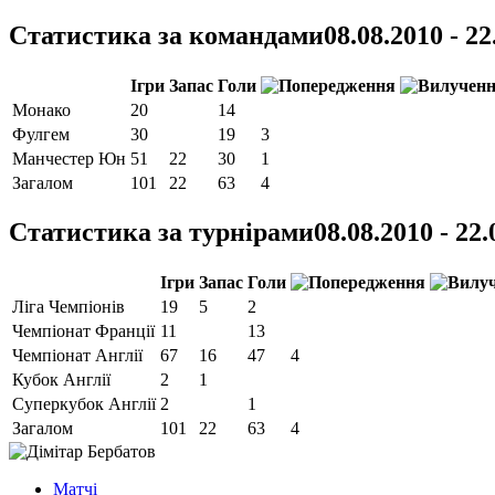
Статистика за командами
08.08.2010 - 22
Ігри
Запас
Голи
Монако
20
14
Фулгем
30
19
3
Манчестер Юн
51
22
30
1
Загалом
101
22
63
4
Статистика за турнірами
08.08.2010 - 22
Ігри
Запас
Голи
Ліга Чемпіонів
19
5
2
Чемпіонат Франції
11
13
Чемпіонат Англії
67
16
47
4
Кубок Англії
2
1
Суперкубок Англії
2
1
Загалом
101
22
63
4
Матчi