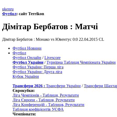
uk
en
ru
Футбол
: сайт Terrikon
Дiмiтар Бербатов : Матчi
Дiмiтар Бербатов : Монако vs Ювентус 0:0 22.04.2015 CL
Футбол Новини
Футбол
Футбол Онлайн
/
Livescore
Футбол України
/
Турнірна Таблиця Чемпіоната України
Футбол України: Перша ліга
Футбол України: Друга ліга
Кубок України
Трансфери 2026 :
Трансфери України
/
Трансфери Шахта
Єврокубки:
Ліга Чемпіонів - Таблиця, Результати
Ліга Європи - Таблиця, Результати
Ліга Конференцій - Таблиця, Результати
Таблиця коефіцієнтів УЄФА
Чемпіонати: