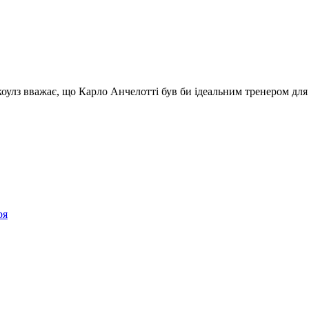
улз вважає, що Карло Анчелотті був би ідеальним тренером для
ря