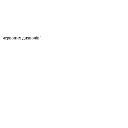
 "червоних дияволів"