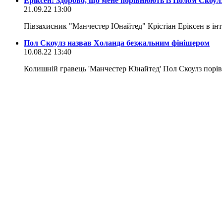
Еріксен: Здорово, що мене порівнюють із Полом Скоул
21.09.22 13:00
Півзахисник "Манчестер Юнайтед" Крістіан Еріксен в інт
Пол Скоулз назвав Холанда безжальним фінішером
10.08.22 13:40
Колишній гравець 'Манчестер Юнайтед' Пол Скоулз порівн