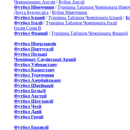
Чемпионшип Англія
/
Кубок Англії
Футбол Німеччини
/
Турнірна Таблиця Чемпіоната Німе
Друга Бундесліга
/
Кубок Німеччини
Футбол Іспанії
/
Турнірна Таблиця Чемпіоната Іспанії
/
І
Футбол Італії
/
Турнірна Таблиця Чемпіоната Італії
Італія Серія B
Футбол Франції
/
Турнірна Таблиця Чемпіоната Франції
Футбол Нідерландiв
Футбол Португалії
Футбол Польщі
Чемпіонат Саудівської Аравії
Футбол Узбекистану
Футбол Казахстану
Футбол Туреччини
Футбол Азербайджану
Футбол Швейцаріі
Футбол Бельгії
Футбол Австрії
Футбол Шотландії
Футбол Чехії
Футбол Данії
Футбол Греції
Футбол Бразилії