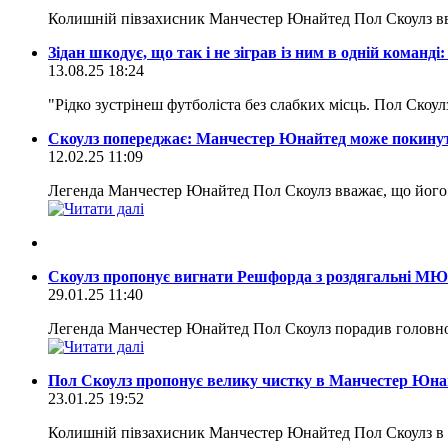
Колишній півзахисник Манчестер Юнайтед Пол Скоулз вв
Зідан шкодує, що так і не зіграв із ним в одній команді
13.08.25 18:24
"Рідко зустрінеш футболіста без слабких місць. Пол Скоу
Скоулз попереджає: Манчестер Юнайтед може покин
12.02.25 11:09
Легенда Манчестер Юнайтед Пол Скоулз вважає, що його р
Скоулз пропонує вигнати Решфорда з роздягальні МЮ
29.01.25 11:40
Легенда Манчестер Юнайтед Пол Скоулз порадив головном
Пол Скоулз пропонує велику чистку в Манчестер Юна
23.01.25 19:52
Колишній півзахисник Манчестер Юнайтед Пол Скоулз в ефі