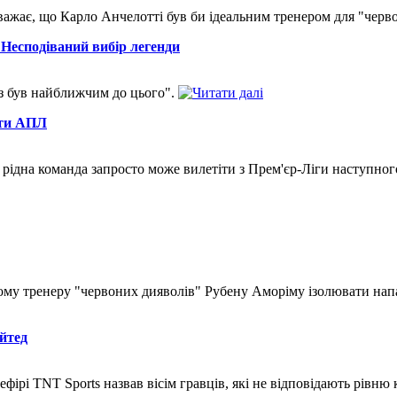
ажає, що Карло Анчелотті був би ідеальним тренером для "черв
: Несподіваний вибір легенди
лз був найближчим до цього".
ути АПЛ
ідна команда запросто може вилетіти з Прем'єр-Ліги наступного
у тренеру "червоних дияволів" Рубену Аморіму ізолювати напа
йтед
рі TNT Sports назвав вісім гравців, які не відповідають рівню