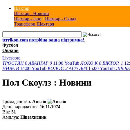
Шахтар
Шахтар - Новини
Шахтар - Ігри
/
Шахтар - Склад
Трансфери Шахтаря
terrikon.com потрібна ваша підтримка!
.
Футбол
Онлайн
Livescore
ТРОСТЯН
0
АВАНГАР
0
11:00
YouTub
ЛОКО К
0
ВІКТОР.
1
12
НИВА В
14:00
YouTub
КОЛОС-2
АГРОБІЗ
15:00
YouTub
ЛІВ.Б
Пол Скоулз : Новини
Громадянство:
Англія
День народження:
16.11.1974
Вік:
51
Амплуа:
Півзахисник