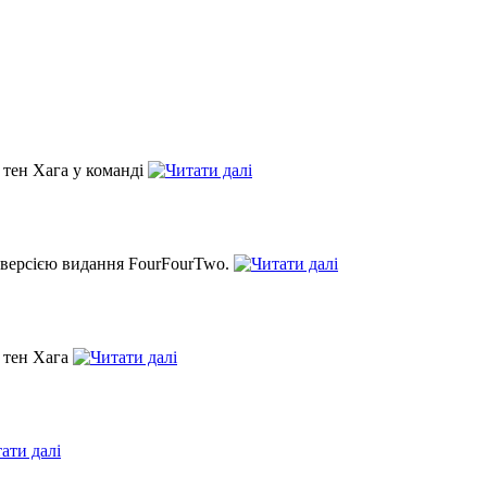
 тен Хага у команді
а версією видання FourFourTwo.
 тен Хага