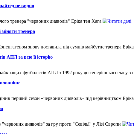
айтед не видно
чого тренера "червоних дияволів" Еріка тен Хага
 міняти тренера
пенгагеном знову поставила під сумнів майбутнє тренера Еріка
в АПЛ за всю її історію
найкращих футболістів АПЛ з 1992 року до теперішнього часу з
головніше
інив перший сезон «червоних дияволів» під керівництвом Еріка
ою
"червоних дияволів" за гру проти "Севільї" у Лізі Європи