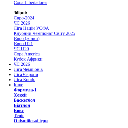
Copa Libertadores
Збірні:
Євро-2024
ЧС 2026
Ліга Націй УЄФА
Клубний Чемпіонат Світу 2025
Євро (жінки)
Євро U21
ЧС U20
Copa America
Кубок Африки
ЧС 2026
Ліга Чемпіонів
Ліга Європи
Ліга Конф.
Інше
Формула-1
Хокей
Баскетбол
Біатлон
Бокс
Теніс
Олімпійські ігри