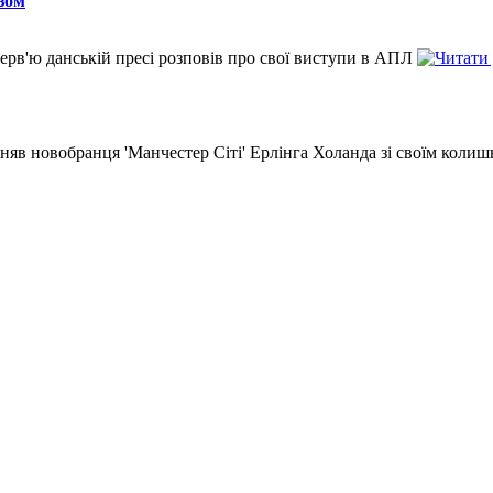
зом
ерв'ю данській пресі розповів про свої виступи в АПЛ
яв новобранця 'Манчестер Сіті' Ерлінга Холанда зі своїм коли