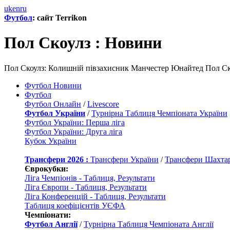
uk
en
ru
Футбол
: сайт Terrikon
Пол Скоулз : Новини
Пол Скоулз: Колишній півзахисник Манчестер Юнайтед Пол Ско
Футбол Новини
Футбол
Футбол Онлайн
/
Livescore
Футбол України
/
Турнірна Таблиця Чемпіоната України
Футбол України: Перша ліга
Футбол України: Друга ліга
Кубок України
Трансфери 2026 :
Трансфери України
/
Трансфери Шахта
Єврокубки:
Ліга Чемпіонів - Таблиця, Результати
Ліга Європи - Таблиця, Результати
Ліга Конференцій - Таблиця, Результати
Таблиця коефіцієнтів УЄФА
Чемпіонати:
Футбол Англії
/
Турнірна Таблиця Чемпіоната Англії