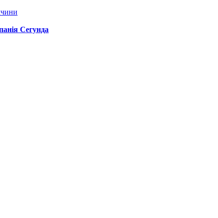
ччини
спанія Сегунда