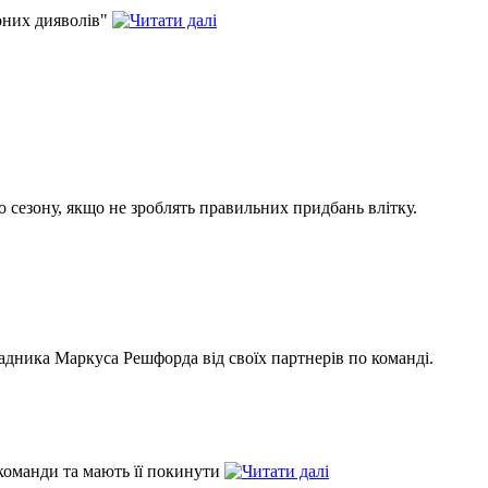
оних дияволів"
 сезону, якщо не зроблять правильних придбань влітку.
дника Маркуса Решфорда від своїх партнерів по команді.
 команди та мають її покинути