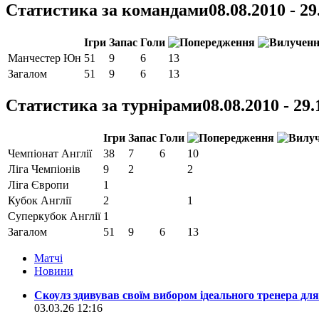
Статистика за командами
08.08.2010 - 29
Ігри
Запас
Голи
Манчестер Юн
51
9
6
13
Загалом
51
9
6
13
Статистика за турнірами
08.08.2010 - 29
Ігри
Запас
Голи
Чемпіонат Англії
38
7
6
10
Ліга Чемпіонів
9
2
2
Ліга Європи
1
Кубок Англії
2
1
Суперкубок Англії
1
Загалом
51
9
6
13
Матчi
Новини
Скоулз здивував своїм вибором ідеального тренера д
03.03.26 12:16