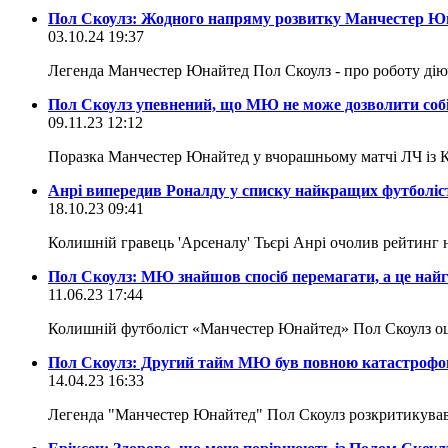
Пол Скоулз: Жодного напряму розвитку Манчестер Юн
03.10.24 19:37
Легенда Манчестер Юнайтед Пол Скоулз - про роботу дію
Пол Скоулз упевнений, що МЮ не може дозволити собі
09.11.23 12:12
Поразка Манчестер Юнайтед у вчорашньому матчі ЛЧ із Ко
Анрі випередив Роналду у списку найкращих футболісті
18.10.23 09:41
Колишній гравець 'Арсеналу' Тьєрі Анрі очолив рейтинг 
Пол Скоулз: МЮ знайшов спосіб перемагати, а це най
11.06.23 17:44
Колишній футболіст «Манчестер Юнайтед» Пол Скоулз оц
Пол Скоулз: Другий тайм МЮ був повною катастроф
14.04.23 16:33
Легенда "Манчестер Юнайтед" Пол Скоулз розкритикував 