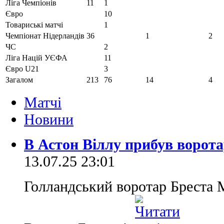
Ліга Чемпіонів
11
1
Євро
10
Товариські матчі
1
Чемпіонат Нідерландів
36
1
2
ЧС
2
Ліга Націй УЄФА
11
Євро U21
3
Загалом
213
76
14
4
Матчi
Новини
В Астон Віллу прибув ворота
13.07.25 23:01
Голландський воротар Бреста 