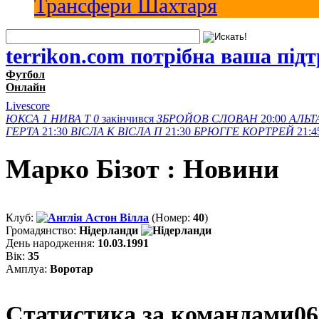
Трансфери Шахтаря
terrikon.com потрібна ваша під
Футбол
Онлайн
Livescore
ЮКСА
1
НИВА Т
0
закінчився
ЗБРОЙОВ
СЛОВАН
20:00
АЛЬТ
ГЕРТА
21:30
ВІСЛА K
ВІСЛА П
21:30
БРЮГГЕ
КОРТРЕЙ
21:4
Марко Бізот : Новини
Клуб:
Астон Вілла
(Номер:
40
)
Громадянство:
Нідерланди
День народження:
10.03.1991
Вік:
35
Амплуа:
Воротар
Статистика за командами
06