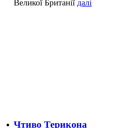
Великої Британії
Чтиво Терикона