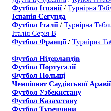
Футбол Іспанії
/
Турнірна Таб
Іспанія Сегунда
Футбол Італії
/
Турнірна Табли
Італія Серія B
Футбол Франції
/
Турнірна Та
Футбол Нідерландiв
Футбол Португалії
Футбол Польщі
Чемпіонат Саудівської Аравії
Футбол Узбекистану
Футбол Казахстану
Футбол Туреччини