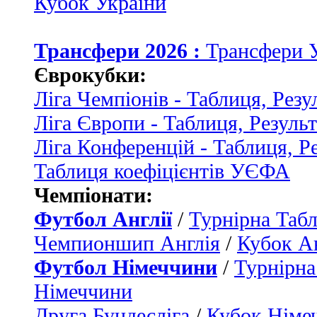
Кубок України
Трансфери 2026 :
Трансфери 
Єврокубки:
Ліга Чемпіонів - Таблиця, Резу
Ліга Європи - Таблиця, Резуль
Ліга Конференцій - Таблиця, Р
Таблиця коефіцієнтів УЄФА
Чемпіонати:
Футбол Англії
/
Турнірна Табл
Чемпионшип Англія
/
Кубок Ан
Футбол Німеччини
/
Турнірна
Німеччини
Друга Бундесліга
/
Кубок Німе