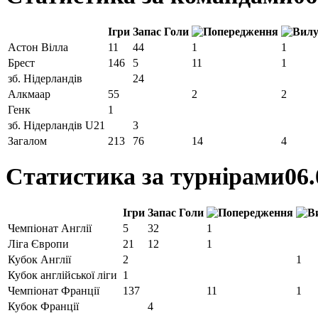
Ігри
Запас
Голи
Астон Вілла
11
44
1
1
Брест
146
5
11
1
зб. Нідерландів
24
Алкмаар
55
2
2
Генк
1
зб. Нідерландів U21
3
Загалом
213
76
14
4
Статистика за турнірами
06.
Ігри
Запас
Голи
Чемпіонат Англії
5
32
1
Ліга Європи
21
12
1
Кубок Англії
2
1
Кубок англійської ліги
1
Чемпіонат Франції
137
11
1
Кубок Франції
4