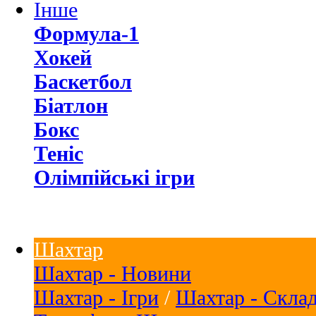
Інше
Формула-1
Хокей
Баскетбол
Біатлон
Бокс
Теніс
Олімпійські ігри
Шахтар
Шахтар - Новини
Шахтар - Ігри
/
Шахтар - Скла