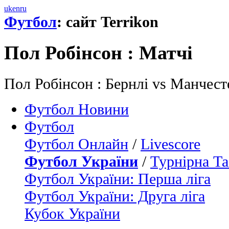
uk
en
ru
Футбол
: сайт Terrikon
Пол Робінсон : Матчi
Пол Робінсон : Бернлі vs Манчесте
Футбол Новини
Футбол
Футбол Онлайн
/
Livescore
Футбол України
/
Турнірна Та
Футбол України: Перша ліга
Футбол України: Друга ліга
Кубок України