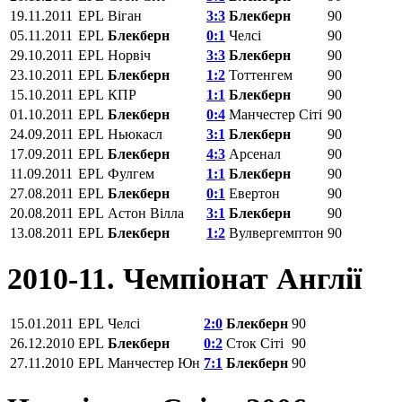
19.11.2011
EPL
Віган
3:3
Блекберн
90
05.11.2011
EPL
Блекберн
0:1
Челсі
90
29.10.2011
EPL
Норвіч
3:3
Блекберн
90
23.10.2011
EPL
Блекберн
1:2
Тоттенгем
90
15.10.2011
EPL
КПР
1:1
Блекберн
90
01.10.2011
EPL
Блекберн
0:4
Манчестер Сіті
90
24.09.2011
EPL
Ньюкасл
3:1
Блекберн
90
17.09.2011
EPL
Блекберн
4:3
Арсенал
90
11.09.2011
EPL
Фулгем
1:1
Блекберн
90
27.08.2011
EPL
Блекберн
0:1
Евертон
90
20.08.2011
EPL
Астон Вілла
3:1
Блекберн
90
13.08.2011
EPL
Блекберн
1:2
Вулвергемптон
90
2010-11. Чемпіонат Англії
15.01.2011
EPL
Челсі
2:0
Блекберн
90
26.12.2010
EPL
Блекберн
0:2
Сток Сіті
90
27.11.2010
EPL
Манчестер Юн
7:1
Блекберн
90