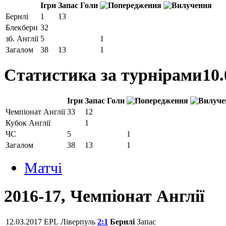
Ігри
Запас
Голи
Бернлі
1
13
Блекберн
32
зб. Англії
5
1
Загалом
38
13
1
Статистика за турнірами
10.
Ігри
Запас
Голи
Чемпіонат Англії
33
12
Кубок Англії
1
ЧС
5
1
Загалом
38
13
1
Матчi
2016-17, Чемпіонат Англії
12.03.2017
EPL
Ліверпуль
2:1
Бернлі
Запас