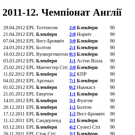
2011-12. Чемпіонат Англії
29.04.2012
EPL
Тоттенгем
2:0
Блекберн
90
21.04.2012
EPL
Блекберн
2:0
Норвіч
90
07.04.2012
EPL
Вест-Бромвіч
3:0
Блекберн
90
24.03.2012
EPL
Болтон
2:1
Блекберн
90
10.03.2012
EPL
Вулвергемптон
0:3
Блекберн
90
03.03.2012
EPL
Блекберн
1:1
Астон Вілла
90
25.02.2012
EPL
Манчестер Сіті
3:0
Блекберн
90
11.02.2012
EPL
Блекберн
3:2
КПР
90
04.02.2012
EPL
Арсенал
7:1
Блекберн
90
01.02.2012
EPL
Блекберн
0:2
Ньюкасл
90
21.01.2012
EPL
Евертон
1:1
Блекберн
90
14.01.2012
EPL
Блекберн
3:1
Фулгем
90
20.12.2011
EPL
Блекберн
1:2
Болтон
90
17.12.2011
EPL
Блекберн
1:2
Вест-Бромвіч
90
11.12.2011
EPL
Сандерленд
2:1
Блекберн
90
03.12.2011
EPL
Блекберн
4:2
Суонсі Сіті
90
26.11.2011
EPL
Сток Сіті
3:1
Блекберн
90