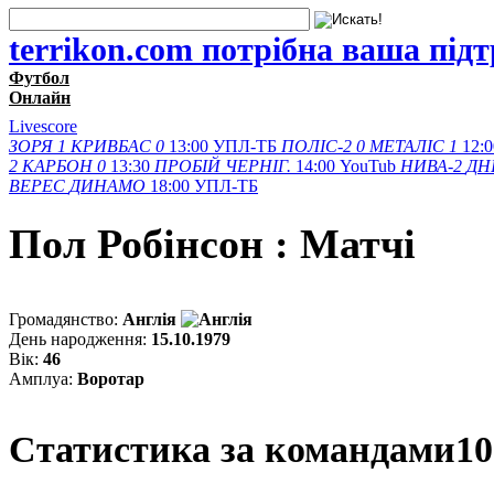
terrikon.com потрібна ваша під
Футбол
Онлайн
Livescore
ЗОРЯ
1
КРИВБАС
0
13:00
УПЛ-ТБ
ПОЛІС-2
0
МЕТАЛІС
1
12:0
2
КАРБОН
0
13:30
ПРОБІЙ
ЧЕРНІГ.
14:00
YouTub
НИВА-2
ДН
ВЕРЕС
ДИНАМО
18:00
УПЛ-ТБ
Пол Робінсон : Матчi
Громадянство:
Англія
День народження:
15.10.1979
Вік:
46
Амплуа:
Воротар
Статистика за командами
10