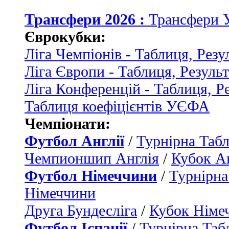
Трансфери 2026 :
Трансфери 
Єврокубки:
Ліга Чемпіонів - Таблиця, Резу
Ліга Європи - Таблиця, Резуль
Ліга Конференцій - Таблиця, Р
Таблиця коефіцієнтів УЄФА
Чемпіонати:
Футбол Англії
/
Турнірна Табл
Чемпионшип Англія
/
Кубок Ан
Футбол Німеччини
/
Турнірна
Німеччини
Друга Бундесліга
/
Кубок Німе
Футбол Іспанії
/
Турнірна Таб