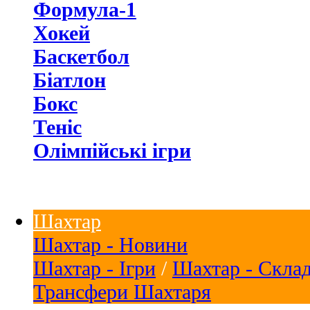
Формула-1
Хокей
Баскетбол
Біатлон
Бокс
Теніс
Олімпійські ігри
Шахтар
Шахтар - Новини
Шахтар - Ігри
/
Шахтар - Скла
Трансфери Шахтаря