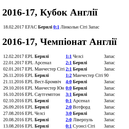
2016-17, Кубок Англії
18.02.2017
EFAC
Бернлі
0:1
Лінкольн Сіті
Запас
2016-17, Чемпіонат Англії
12.02.2017
EPL
Бернлі
1:1
Челсі
Запас
22.01.2017
EPL
Арсенал
2:1
Бернлі
Запас
02.01.2017
EPL
Манчестер Сіті
2:1
Бернлі
Запас
26.11.2016
EPL
Бернлі
1:2
Манчестер Сіті
90
21.11.2016
EPL
Вест-Бромвіч
4:0
Бернлі
Запас
29.10.2016
EPL
Манчестер Юн
0:0
Бернлі
Запас
16.10.2016
EPL
Саутгемптон
3:1
Бернлі
Запас
02.10.2016
EPL
Бернлі
0:1
Арсенал
Запас
26.09.2016
EPL
Бернлі
2:0
Вотфорд
Запас
27.08.2016
EPL
Челсі
3:0
Бернлі
Запас
20.08.2016
EPL
Бернлі
2:0
Ліверпуль
Запас
13.08.2016
EPL
Бернлі
0:1
Суонсі Сіті
Запас