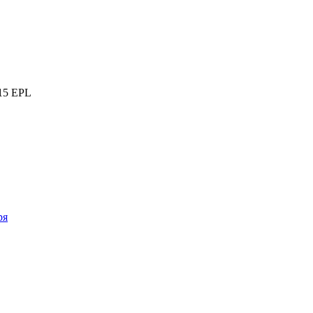
015 EPL
ря