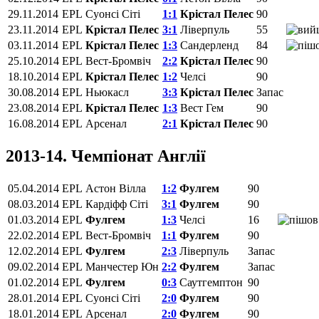
29.11.2014
EPL
Суонсі Сіті
1:1
Крістал Пелес
90
23.11.2014
EPL
Крістал Пелес
3:1
Ліверпуль
55
03.11.2014
EPL
Крістал Пелес
1:3
Сандерленд
84
25.10.2014
EPL
Вест-Бромвіч
2:2
Крістал Пелес
90
18.10.2014
EPL
Крістал Пелес
1:2
Челсі
90
30.08.2014
EPL
Ньюкасл
3:3
Крістал Пелес
Запас
23.08.2014
EPL
Крістал Пелес
1:3
Вест Гем
90
16.08.2014
EPL
Арсенал
2:1
Крістал Пелес
90
2013-14. Чемпіонат Англії
05.04.2014
EPL
Астон Вілла
1:2
Фулгем
90
08.03.2014
EPL
Кардіфф Сіті
3:1
Фулгем
90
01.03.2014
EPL
Фулгем
1:3
Челсі
16
22.02.2014
EPL
Вест-Бромвіч
1:1
Фулгем
90
12.02.2014
EPL
Фулгем
2:3
Ліверпуль
Запас
09.02.2014
EPL
Манчестер Юн
2:2
Фулгем
Запас
01.02.2014
EPL
Фулгем
0:3
Саутгемптон
90
28.01.2014
EPL
Суонсі Сіті
2:0
Фулгем
90
18.01.2014
EPL
Арсенал
2:0
Фулгем
90