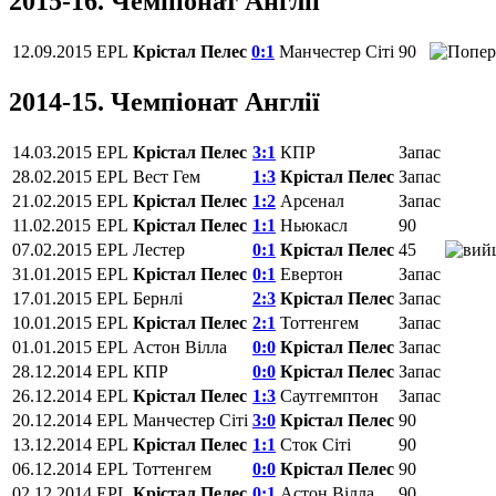
2015-16. Чемпіонат Англії
12.09.2015
EPL
Крістал Пелес
0:1
Манчестер Сіті
90
2014-15. Чемпіонат Англії
14.03.2015
EPL
Крістал Пелес
3:1
КПР
Запас
28.02.2015
EPL
Вест Гем
1:3
Крістал Пелес
Запас
21.02.2015
EPL
Крістал Пелес
1:2
Арсенал
Запас
11.02.2015
EPL
Крістал Пелес
1:1
Ньюкасл
90
07.02.2015
EPL
Лестер
0:1
Крістал Пелес
45
31.01.2015
EPL
Крістал Пелес
0:1
Евертон
Запас
17.01.2015
EPL
Бернлі
2:3
Крістал Пелес
Запас
10.01.2015
EPL
Крістал Пелес
2:1
Тоттенгем
Запас
01.01.2015
EPL
Астон Вілла
0:0
Крістал Пелес
Запас
28.12.2014
EPL
КПР
0:0
Крістал Пелес
Запас
26.12.2014
EPL
Крістал Пелес
1:3
Саутгемптон
Запас
20.12.2014
EPL
Манчестер Сіті
3:0
Крістал Пелес
90
13.12.2014
EPL
Крістал Пелес
1:1
Сток Сіті
90
06.12.2014
EPL
Тоттенгем
0:0
Крістал Пелес
90
02.12.2014
EPL
Крістал Пелес
0:1
Астон Вілла
90