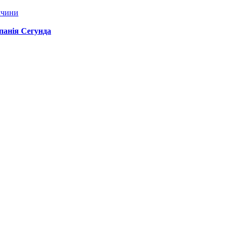
ччини
спанія Сегунда