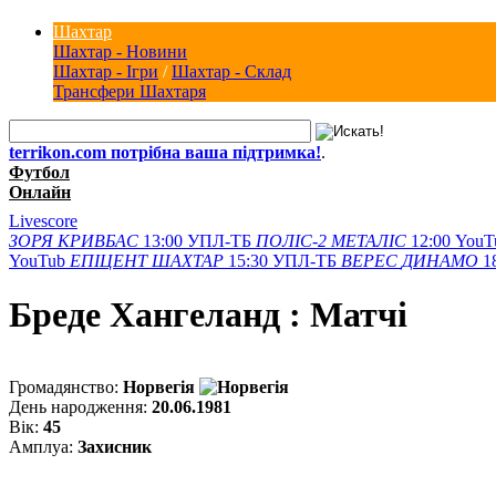
Шахтар
Шахтар - Новини
Шахтар - Ігри
/
Шахтар - Склад
Трансфери Шахтаря
terrikon.com потрібна ваша підтримка!
.
Футбол
Онлайн
Livescore
ЗОРЯ
КРИВБАС
13:00
УПЛ-ТБ
ПОЛІС-2
МЕТАЛІС
12:00
YouT
YouTub
ЕПІЦЕНТ
ШАХТАР
15:30
УПЛ-ТБ
ВЕРЕС
ДИНАМО
1
Бреде Хангеланд : Матчi
Громадянство:
Норвегія
День народження:
20.06.1981
Вік:
45
Амплуа:
Захисник