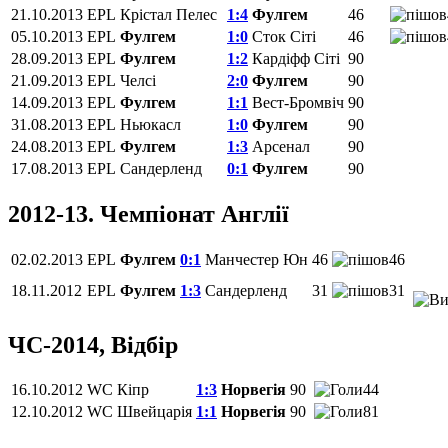
21.10.2013
EPL
Крістал Пелес
1:4
Фулгем
46
05.10.2013
EPL
Фулгем
1:0
Сток Сіті
46
28.09.2013
EPL
Фулгем
1:2
Кардіфф Сіті
90
21.09.2013
EPL
Челсі
2:0
Фулгем
90
14.09.2013
EPL
Фулгем
1:1
Вест-Бромвіч
90
31.08.2013
EPL
Ньюкасл
1:0
Фулгем
90
24.08.2013
EPL
Фулгем
1:3
Арсенал
90
17.08.2013
EPL
Сандерленд
0:1
Фулгем
90
2012-13. Чемпіонат Англії
02.02.2013
EPL
Фулгем
0:1
Манчестер Юн
46
46
18.11.2012
EPL
Фулгем
1:3
Сандерленд
31
31
ЧС-2014, Відбір
16.10.2012
WC
Кіпр
1:3
Норвегія
90
44
12.10.2012
WC
Швейцарія
1:1
Норвегія
90
81