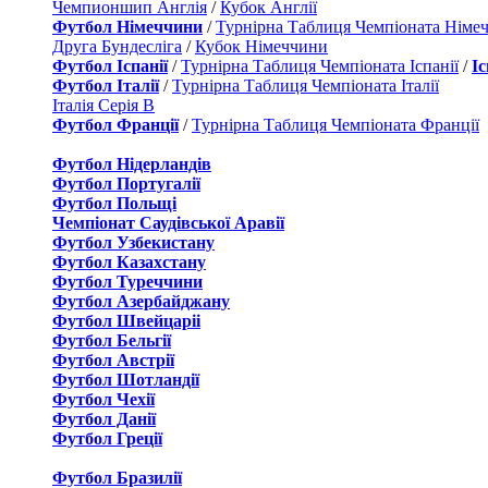
Чемпионшип Англія
/
Кубок Англії
Футбол Німеччини
/
Турнірна Таблиця Чемпіоната Німе
Друга Бундесліга
/
Кубок Німеччини
Футбол Іспанії
/
Турнірна Таблиця Чемпіоната Іспанії
/
І
Футбол Італії
/
Турнірна Таблиця Чемпіоната Італії
Італія Серія B
Футбол Франції
/
Турнірна Таблиця Чемпіоната Франції
Футбол Нідерландiв
Футбол Португалії
Футбол Польщі
Чемпіонат Саудівської Аравії
Футбол Узбекистану
Футбол Казахстану
Футбол Туреччини
Футбол Азербайджану
Футбол Швейцаріі
Футбол Бельгії
Футбол Австрії
Футбол Шотландії
Футбол Чехії
Футбол Данії
Футбол Греції
Футбол Бразилії