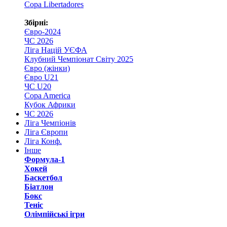
Copa Libertadores
Збірні:
Євро-2024
ЧС 2026
Ліга Націй УЄФА
Клубний Чемпіонат Світу 2025
Євро (жінки)
Євро U21
ЧС U20
Copa America
Кубок Африки
ЧС 2026
Ліга Чемпіонів
Ліга Європи
Ліга Конф.
Інше
Формула-1
Хокей
Баскетбол
Біатлон
Бокс
Теніс
Олімпійські ігри