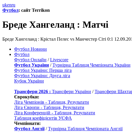
uk
en
ru
Футбол
: сайт Terrikon
Бреде Хангеланд : Матчi
Бреде Хангеланд : Крістал Пелес vs Манчестер Сіті 0:1 12.09.2
Футбол Новини
Футбол
Футбол Онлайн
/
Livescore
Футбол України
/
Турнірна Таблиця Чемпіоната України
Футбол України: Перша ліга
Футбол України: Друга ліга
Кубок України
Трансфери 2026 :
Трансфери України
/
Трансфери Шахта
Єврокубки:
Ліга Чемпіонів - Таблиця, Результати
Ліга Європи - Таблиця, Результати
Ліга Конференцій - Таблиця, Результати
Таблиця коефіцієнтів УЄФА
Чемпіонати:
Футбол Англії
/
Турнірна Таблиця Чемпіоната Англії