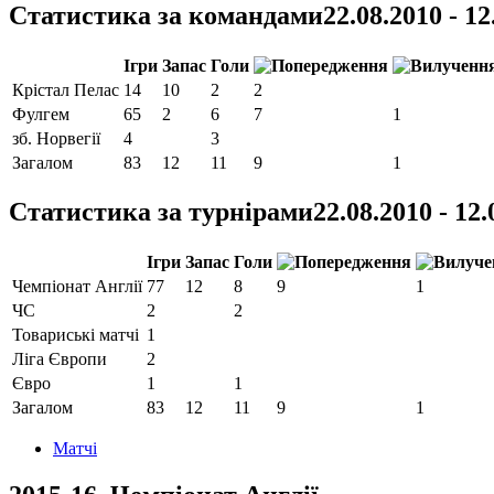
Статистика за командами
22.08.2010 - 12
Ігри
Запас
Голи
Крістал Пелас
14
10
2
2
Фулгем
65
2
6
7
1
зб. Норвегії
4
3
Загалом
83
12
11
9
1
Статистика за турнірами
22.08.2010 - 12
Ігри
Запас
Голи
Чемпіонат Англії
77
12
8
9
1
ЧС
2
2
Товариські матчі
1
Ліга Європи
2
Євро
1
1
Загалом
83
12
11
9
1
Матчi