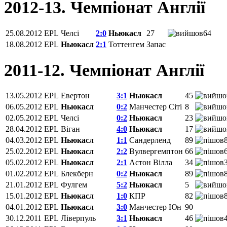
2012-13. Чемпіонат Англії
25.08.2012
EPL
Челсі
2:0
Ньюкасл
27
64
18.08.2012
EPL
Ньюкасл
2:1
Тоттенгем
Запас
2011-12. Чемпіонат Англії
13.05.2012
EPL
Евертон
3:1
Ньюкасл
45
06.05.2012
EPL
Ньюкасл
0:2
Манчестер Сіті
8
02.05.2012
EPL
Челсі
0:2
Ньюкасл
23
28.04.2012
EPL
Віган
4:0
Ньюкасл
17
04.03.2012
EPL
Ньюкасл
1:1
Сандерленд
89
25.02.2012
EPL
Ньюкасл
2:2
Вулвергемптон
66
05.02.2012
EPL
Ньюкасл
2:1
Астон Вілла
34
01.02.2012
EPL
Блекберн
0:2
Ньюкасл
89
21.01.2012
EPL
Фулгем
5:2
Ньюкасл
5
15.01.2012
EPL
Ньюкасл
1:0
КПР
82
04.01.2012
EPL
Ньюкасл
3:0
Манчестер Юн
90
30.12.2011
EPL
Ліверпуль
3:1
Ньюкасл
46