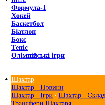
Формула-1
Хокей
Баскетбол
Біатлон
Бокс
Теніс
Олімпійські ігри
Шахтар
Шахтар - Новини
Шахтар - Ігри
/
Шахтар - Скла
Трансфери Шахтаря