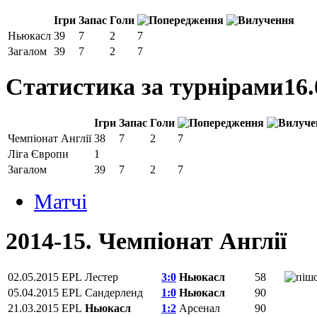
Ігри
Запас
Голи
Ньюкасл
39
7
2
7
Загалом
39
7
2
7
Статистика за турнірами
16.
Ігри
Запас
Голи
Чемпіонат Англії
38
7
2
7
Ліга Європи
1
Загалом
39
7
2
7
Матчi
2014-15. Чемпіонат Англії
02.05.2015
EPL
Лестер
3:0
Ньюкасл
58
05.04.2015
EPL
Сандерленд
1:0
Ньюкасл
90
21.03.2015
EPL
Ньюкасл
1:2
Арсенал
90