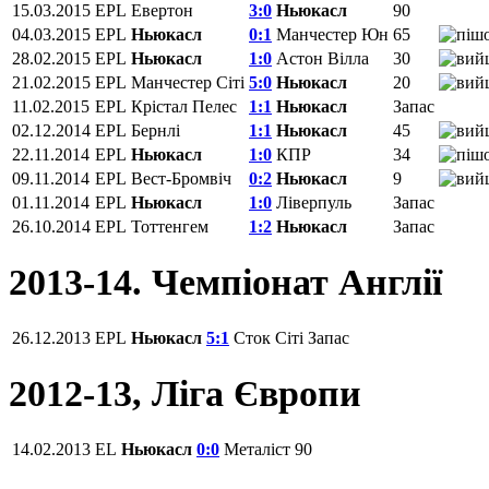
15.03.2015
EPL
Евертон
3:0
Ньюкасл
90
04.03.2015
EPL
Ньюкасл
0:1
Манчестер Юн
65
28.02.2015
EPL
Ньюкасл
1:0
Астон Вілла
30
21.02.2015
EPL
Манчестер Сіті
5:0
Ньюкасл
20
11.02.2015
EPL
Крістал Пелес
1:1
Ньюкасл
Запас
02.12.2014
EPL
Бернлі
1:1
Ньюкасл
45
22.11.2014
EPL
Ньюкасл
1:0
КПР
34
09.11.2014
EPL
Вест-Бромвіч
0:2
Ньюкасл
9
01.11.2014
EPL
Ньюкасл
1:0
Ліверпуль
Запас
26.10.2014
EPL
Тоттенгем
1:2
Ньюкасл
Запас
2013-14. Чемпіонат Англії
26.12.2013
EPL
Ньюкасл
5:1
Сток Сіті
Запас
2012-13, Ліга Європи
14.02.2013
EL
Ньюкасл
0:0
Металіст
90