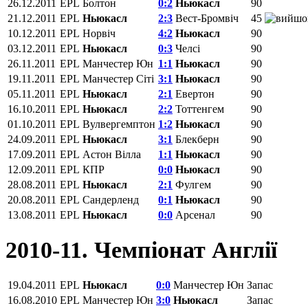
26.12.2011
EPL
Болтон
0:2
Ньюкасл
90
21.12.2011
EPL
Ньюкасл
2:3
Вест-Бромвіч
45
10.12.2011
EPL
Норвіч
4:2
Ньюкасл
90
03.12.2011
EPL
Ньюкасл
0:3
Челсі
90
26.11.2011
EPL
Манчестер Юн
1:1
Ньюкасл
90
19.11.2011
EPL
Манчестер Сіті
3:1
Ньюкасл
90
05.11.2011
EPL
Ньюкасл
2:1
Евертон
90
16.10.2011
EPL
Ньюкасл
2:2
Тоттенгем
90
01.10.2011
EPL
Вулвергемптон
1:2
Ньюкасл
90
24.09.2011
EPL
Ньюкасл
3:1
Блекберн
90
17.09.2011
EPL
Астон Вілла
1:1
Ньюкасл
90
12.09.2011
EPL
КПР
0:0
Ньюкасл
90
28.08.2011
EPL
Ньюкасл
2:1
Фулгем
90
20.08.2011
EPL
Сандерленд
0:1
Ньюкасл
90
13.08.2011
EPL
Ньюкасл
0:0
Арсенал
90
2010-11. Чемпіонат Англії
19.04.2011
EPL
Ньюкасл
0:0
Манчестер Юн
Запас
16.08.2010
EPL
Манчестер Юн
3:0
Ньюкасл
Запас