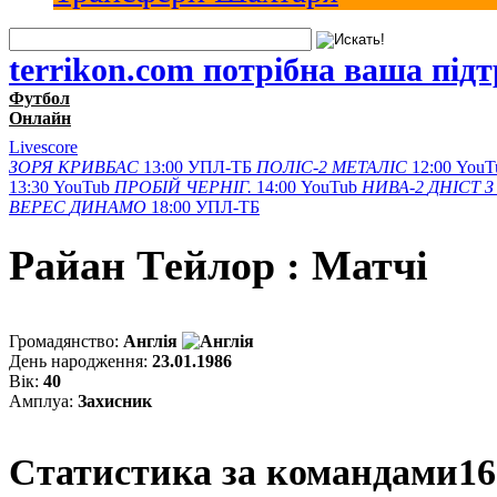
terrikon.com потрібна ваша під
Футбол
Онлайн
Livescore
ЗОРЯ
КРИВБАС
13:00
УПЛ-ТБ
ПОЛІС-2
МЕТАЛІС
12:00
YouT
13:30
YouTub
ПРОБІЙ
ЧЕРНІГ.
14:00
YouTub
НИВА-2
ДНІСТ З
ВЕРЕС
ДИНАМО
18:00
УПЛ-ТБ
Райан Тeйлор : Матчi
Громадянство:
Англія
День народження:
23.01.1986
Вік:
40
Амплуа:
Захисник
Статистика за командами
16