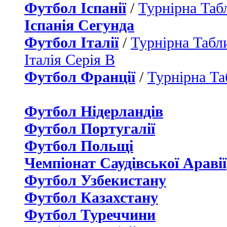
Футбол Іспанії
/
Турнірна Таб
Іспанія Сегунда
Футбол Італії
/
Турнірна Табли
Італія Серія B
Футбол Франції
/
Турнірна Та
Футбол Нідерландiв
Футбол Португалії
Футбол Польщі
Чемпіонат Саудівської Аравії
Футбол Узбекистану
Футбол Казахстану
Футбол Туреччини