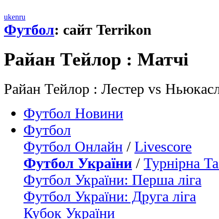
uk
en
ru
Футбол
: сайт Terrikon
Райан Тeйлор : Матчi
Райан Тeйлор : Лестер vs Ньюкасл
Футбол Новини
Футбол
Футбол Онлайн
/
Livescore
Футбол України
/
Турнірна Та
Футбол України: Перша ліга
Футбол України: Друга ліга
Кубок України