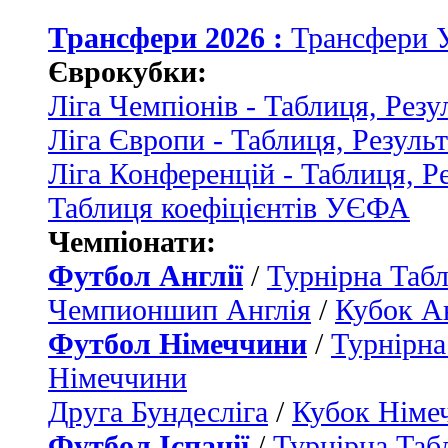
Трансфери 2026 :
Трансфери 
Єврокубки:
Ліга Чемпіонів - Таблиця, Резу
Ліга Європи - Таблиця, Резуль
Ліга Конференцій - Таблиця, Р
Таблиця коефіцієнтів УЄФА
Чемпіонати:
Футбол Англії
/
Турнірна Табл
Чемпионшип Англія
/
Кубок Ан
Футбол Німеччини
/
Турнірна
Німеччини
Друга Бундесліга
/
Кубок Німе
Футбол Іспанії
/
Турнірна Таб