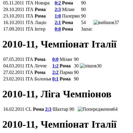
05.11.2011
ITA
Новара
0:2
Рома
90
29.10.2011
ITA
Рома
2:3
Мілан
90
23.10.2011
ITA
Рома
1:0
Палермо
90
16.10.2011
ITA
Лаціо
2:1
Рома
54
37
17.09.2011
ITA
Інтер
0:0
Рома
Запас
2010-11, Чемпіонат Італії
07.05.2011
ITA
Рома
0:0
Мілан
90
04.03.2011
ITA
Лечче
1:2
Рома
30
30
27.02.2011
ITA
Рома
2:2
Парма
90
23.02.2011
ITA
Болонья
0:1
Рома
90
2010-11, Ліга Чемпіонов
16.02.2011
CL
Рома
2:3
Шахтар
90
64
2010-11, Чемпіонат Італії