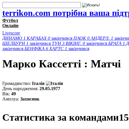
terrikon.com потрібна ваша під
Футбол
Онлайн
Livescore
ДИНАМО
1
КАРАБАХ
0
закінчився
ПАОК
0
АНДЕРЛ.
1
закінч
ШЕЛБУРН
1
закінчився
ТУН
3
ВІКІНГ.
0
закінчився
БРАГА
1
Д
закінчився
БЕНФІКА
6
ХАРТС
1
закінчився
Марко Кассеттi : Матчi
Громадянство:
Італія
День народження:
29.05.1977
Вік:
49
Амплуа:
Захисник
Статистика за командами
15