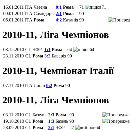
16.01.2011
ITA
Чезена
0:1
Рома
71
71
09.01.2011
ITA
Сампдорія
2:1
Рома
90
06.01.2011
ITA
Рома
4:2
Катанія
90
2010-11, Ліга Чемпіонов
08.12.2010
CL
ЧФР
1:1
Рома
64
64
23.11.2010
CL
Рома
3:2
Баварія
90
2010-11, Чемпіонат Італії
07.11.2010
ITA
Лаціо
0:2
Рома
90
2010-11, Ліга Чемпіонов
03.11.2010
CL
Базель
2:3
Рома
90
19.10.2010
CL
Рома
1:3
Базель
90
28.09.2010
CL
Рома
2:1
ЧФР
27
64