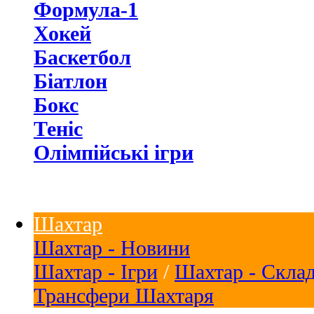
Формула-1
Хокей
Баскетбол
Біатлон
Бокс
Теніс
Олімпійські ігри
Шахтар
Шахтар - Новини
Шахтар - Ігри
/
Шахтар - Скла
Трансфери Шахтаря