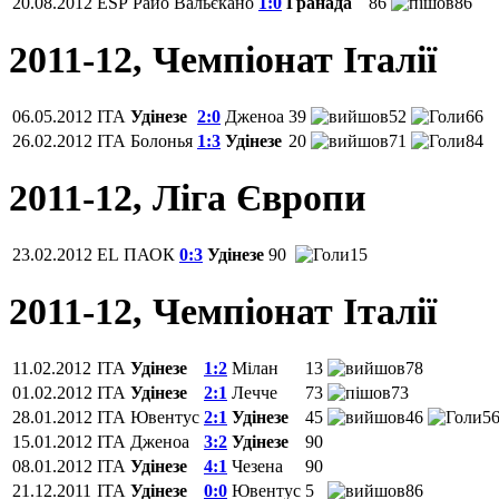
20.08.2012
ESP
Райо Вальєкано
1:0
Гранада
86
86
2011-12, Чемпіонат Італії
06.05.2012
ITA
Удінезе
2:0
Дженоа
39
52
66
26.02.2012
ITA
Болонья
1:3
Удінезе
20
71
84
2011-12, Ліга Європи
23.02.2012
EL
ПАОК
0:3
Удінезе
90
15
2011-12, Чемпіонат Італії
11.02.2012
ITA
Удінезе
1:2
Мілан
13
78
01.02.2012
ITA
Удінезе
2:1
Лечче
73
73
28.01.2012
ITA
Ювентус
2:1
Удінезе
45
46
5
15.01.2012
ITA
Дженоа
3:2
Удінезе
90
08.01.2012
ITA
Удінезе
4:1
Чезена
90
21.12.2011
ITA
Удінезе
0:0
Ювентус
5
86