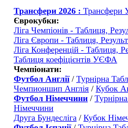
Трансфери 2026 :
Трансфери 
Єврокубки:
Ліга Чемпіонів - Таблиця, Резу
Ліга Європи - Таблиця, Резуль
Ліга Конференцій - Таблиця, Р
Таблиця коефіцієнтів УЄФА
Чемпіонати:
Футбол Англії
/
Турнірна Табл
Чемпионшип Англія
/
Кубок Ан
Футбол Німеччини
/
Турнірна
Німеччини
Друга Бундесліга
/
Кубок Німе
Футбол Іспанії
/
Турнірна Таб