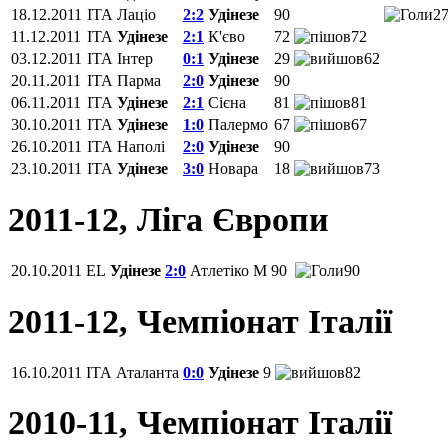
18.12.2011
ITA
Лаціо
2:2
Удінезе
90
2
11.12.2011
ITA
Удінезе
2:1
К'єво
72
72
03.12.2011
ITA
Інтер
0:1
Удінезе
29
62
20.11.2011
ITA
Парма
2:0
Удінезе
90
06.11.2011
ITA
Удінезе
2:1
Сієна
81
81
30.10.2011
ITA
Удінезе
1:0
Палермо
67
67
26.10.2011
ITA
Наполі
2:0
Удінезе
90
23.10.2011
ITA
Удінезе
3:0
Новара
18
73
2011-12, Ліга Європи
20.10.2011
EL
Удінезе
2:0
Атлетіко М
90
90
2011-12, Чемпіонат Італії
16.10.2011
ITA
Аталанта
0:0
Удінезе
9
82
2010-11, Чемпіонат Італії