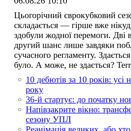
06.08.26 10:10
Цьогорічний єврокубковий сез
складається — гірше вже нікуд
здобули жодної перемоги. Дві 
другий шанс лише завдяки по
сучасного регламенту. Здається
було. А може, не здається? Ter
10 дебютів за 10 років: усі
року
36-й стартує: до початку н
Напівзакрите вікно: трансф
сезону УПЛ
Реанімація великих, або хто