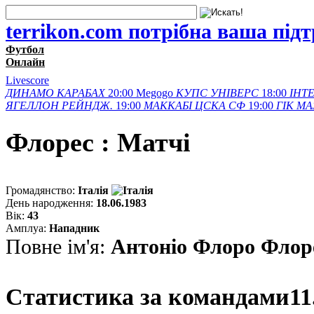
terrikon.com потрібна ваша під
Футбол
Онлайн
Livescore
ДИНАМО
КАРАБАХ
20:00
Megogo
КУПС
УНІВЕРС
18:00
ІНТЕ
ЯГЕЛЛОН
РЕЙНДЖ.
19:00
МАККАБІ
ЦСКА СФ
19:00
ГІК
МА
Флорес : Матчi
Громадянство:
Італія
День народження:
18.06.1983
Вік:
43
Амплуа:
Нападник
Повне ім'я:
Антонiо Флоро Флор
Статистика за командами
11