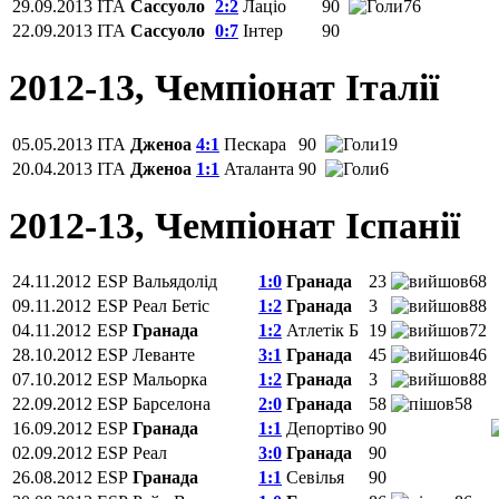
29.09.2013
ITA
Сассуоло
2:2
Лаціо
90
76
22.09.2013
ITA
Сассуоло
0:7
Інтер
90
2012-13, Чемпіонат Італії
05.05.2013
ITA
Дженоа
4:1
Пескара
90
19
20.04.2013
ITA
Дженоа
1:1
Аталанта
90
6
2012-13, Чемпiонат Іспанії
24.11.2012
ESP
Вальядолід
1:0
Гранада
23
68
09.11.2012
ESP
Реал Бетіс
1:2
Гранада
3
88
04.11.2012
ESP
Гранада
1:2
Атлетік Б
19
72
28.10.2012
ESP
Леванте
3:1
Гранада
45
46
07.10.2012
ESP
Мальорка
1:2
Гранада
3
88
22.09.2012
ESP
Барселона
2:0
Гранада
58
58
16.09.2012
ESP
Гранада
1:1
Депортіво
90
02.09.2012
ESP
Реал
3:0
Гранада
90
26.08.2012
ESP
Гранада
1:1
Севілья
90