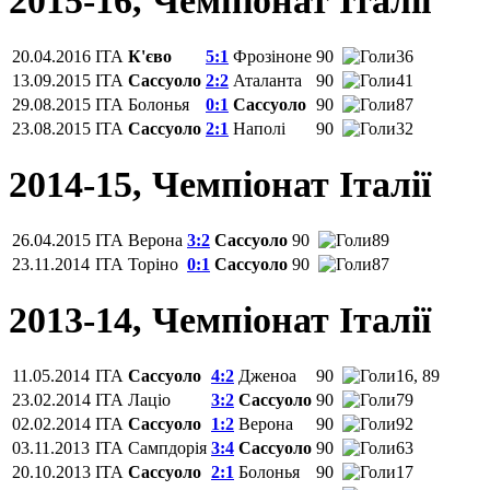
2015-16, Чемпіонат Італії
20.04.2016
ITA
К'єво
5:1
Фрозіноне
90
36
13.09.2015
ITA
Сассуоло
2:2
Аталанта
90
41
29.08.2015
ITA
Болонья
0:1
Сассуоло
90
87
23.08.2015
ITA
Сассуоло
2:1
Наполі
90
32
2014-15, Чемпіонат Італії
26.04.2015
ITA
Верона
3:2
Сассуоло
90
89
23.11.2014
ITA
Торіно
0:1
Сассуоло
90
87
2013-14, Чемпіонат Італії
11.05.2014
ITA
Сассуоло
4:2
Дженоа
90
16, 89
23.02.2014
ITA
Лаціо
3:2
Сассуоло
90
79
02.02.2014
ITA
Сассуоло
1:2
Верона
90
92
03.11.2013
ITA
Сампдорія
3:4
Сассуоло
90
63
20.10.2013
ITA
Сассуоло
2:1
Болонья
90
17