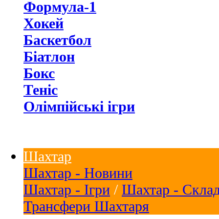
Формула-1
Хокей
Баскетбол
Біатлон
Бокс
Теніс
Олімпійські ігри
Шахтар
Шахтар - Новини
Шахтар - Ігри
/
Шахтар - Скла
Трансфери Шахтаря