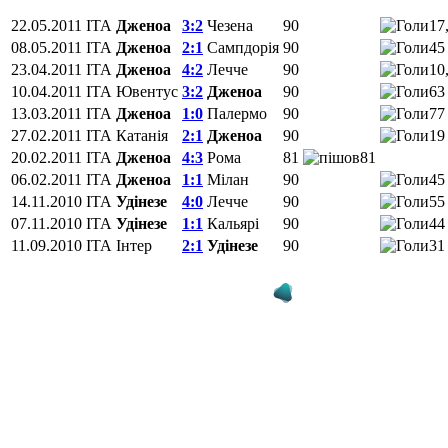
22.05.2011
ITA
Дженоа
3:2
Чезена
90
17
08.05.2011
ITA
Дженоа
2:1
Сампдорія
90
45
23.04.2011
ITA
Дженоа
4:2
Лечче
90
10
10.04.2011
ITA
Ювентус
3:2
Дженоа
90
63
13.03.2011
ITA
Дженоа
1:0
Палермо
90
77
27.02.2011
ITA
Катанія
2:1
Дженоа
90
19
20.02.2011
ITA
Дженоа
4:3
Рома
81
81
06.02.2011
ITA
Дженоа
1:1
Мілан
90
45
14.11.2010
ITA
Удінезе
4:0
Лечче
90
55
07.11.2010
ITA
Удінезе
1:1
Кальярі
90
44
11.09.2010
ITA
Інтер
2:1
Удінезе
90
31