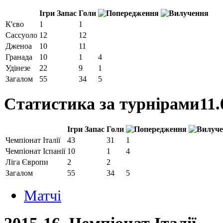
Ігри
Запас
Голи
К'єво
1
1
Сассуоло
12
12
Дженоа
10
11
Гранада
10
1
4
Удінезе
22
9
1
Загалом
55
34
5
Статистика за турнірами
11.
Ігри
Запас
Голи
Чемпіонат Італії
43
31
1
Чемпiонат Іспанії
10
1
4
Ліга Європи
2
2
Загалом
55
34
5
Матчi