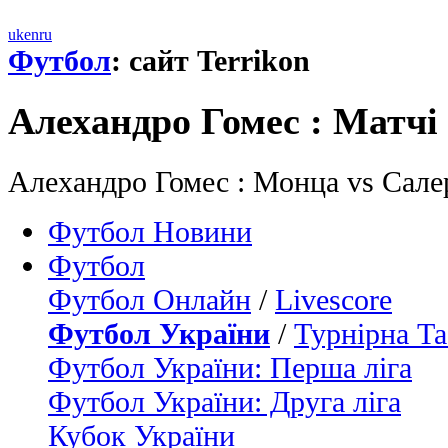
uk
en
ru
Футбол
: сайт Terrikon
Алехандро Гомес : Матчi
Алехандро Гомес : Монца vs Салер
Футбол Новини
Футбол
Футбол Онлайн
/
Livescore
Футбол України
/
Турнірна Та
Футбол України: Перша ліга
Футбол України: Друга ліга
Кубок України