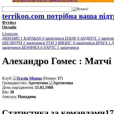
terrikon.com потрібна ваша під
Футбол
Онлайн
Livescore
ДИНАМО
1
КАРАБАХ
0
закінчився
ПАОК
0
АНДЕРЛ.
1
закінч
ШЕЛБУРН
1
закінчився
ТУН
3
ВІКІНГ.
0
закінчився
БРАГА
1
Д
закінчився
БЕНФІКА
6
ХАРТС
1
закінчився
Алехандро Гомес : Матчi
Клуб:
Монца
(Номер:
17
)
Громадянство:
Аргентина
День народження:
15.02.1988
Вік:
38
Амплуа:
Нападник
Статистика за командами
17