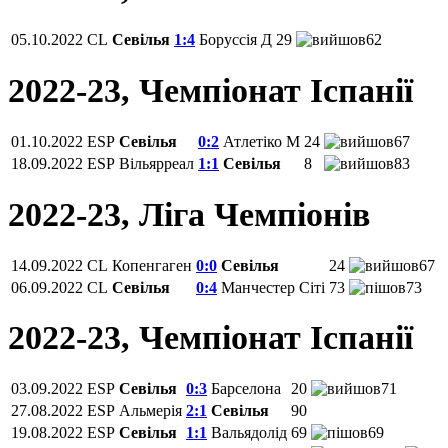
05.10.2022
CL
Севілья
1:4
Боруссія Д
29
62
2022-23, Чемпiонат Іспанії
01.10.2022
ESP
Севілья
0:2
Атлетіко М
24
67
18.09.2022
ESP
Вільярреал
1:1
Севілья
8
83
2022-23, Ліга Чемпіонів
14.09.2022
CL
Копенгаген
0:0
Севілья
24
67
06.09.2022
CL
Севілья
0:4
Манчестер Сіті
73
73
2022-23, Чемпiонат Іспанії
03.09.2022
ESP
Севілья
0:3
Барселона
20
71
27.08.2022
ESP
Альмерія
2:1
Севілья
90
19.08.2022
ESP
Севілья
1:1
Вальядолід
69
69