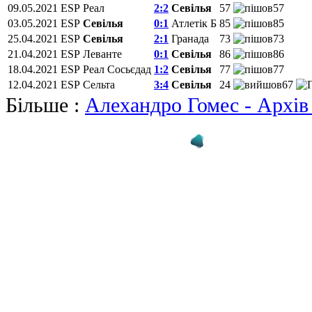
09.05.2021
ESP
Реал
2:2
Севілья
57
57
03.05.2021
ESP
Севілья
0:1
Атлетік Б
85
85
25.04.2021
ESP
Севілья
2:1
Гранада
73
73
21.04.2021
ESP
Леванте
0:1
Севілья
86
86
18.04.2021
ESP
Реал Сосьєдад
1:2
Севілья
77
77
12.04.2021
ESP
Сельта
3:4
Севілья
24
67
Більше :
Алехандро Гомес - Архів