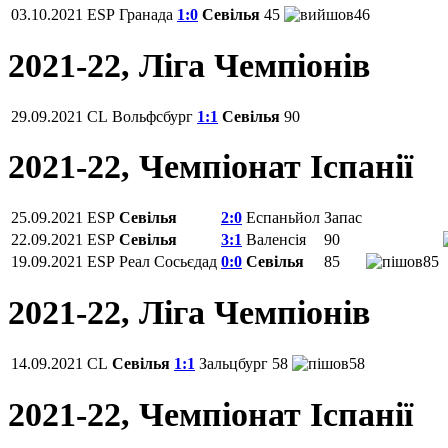
03.10.2021
ESP
Гранада
1:0
Севілья
45
46
2021-22, Ліга Чемпіонів
29.09.2021
CL
Вольфсбург
1:1
Севілья
90
2021-22, Чемпiонат Іспанії
25.09.2021
ESP
Севілья
2:0
Еспаньйол
Запас
22.09.2021
ESP
Севілья
3:1
Валенсія
90
19.09.2021
ESP
Реал Сосьєдад
0:0
Севілья
85
85
2021-22, Ліга Чемпіонів
14.09.2021
CL
Севілья
1:1
Зальцбург
58
58
2021-22, Чемпiонат Іспанії