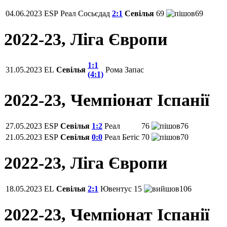
04.06.2023
ESP
Реал Сосьєдад
2:1
Севілья
69
69
2022-23, Ліга Європи
1:1
31.05.2023
EL
Севілья
Рома
Запас
(4:1)
2022-23, Чемпiонат Іспанії
27.05.2023
ESP
Севілья
1:2
Реал
76
76
21.05.2023
ESP
Севілья
0:0
Реал Бетіс
70
70
2022-23, Ліга Європи
18.05.2023
EL
Севілья
2:1
Ювентус
15
106
2022-23, Чемпiонат Іспанії