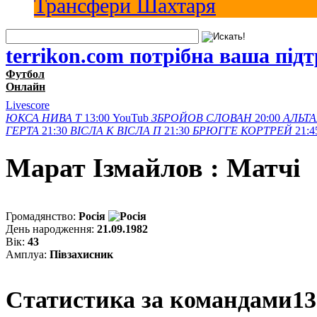
Трансфери Шахтаря
terrikon.com потрібна ваша під
Футбол
Онлайн
Livescore
ЮКСА
НИВА Т
13:00
YouTub
ЗБРОЙОВ
СЛОВАН
20:00
АЛЬТА
ГЕРТА
21:30
ВІСЛА K
ВІСЛА П
21:30
БРЮГГЕ
КОРТРЕЙ
21:4
Марат Iзмайлов : Матчi
Громадянство:
Росія
День народження:
21.09.1982
Вік:
43
Амплуа:
Півзахисник
Статистика за командами
13