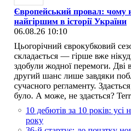
Європейський провал: чому н
найгіршим в історії України
06.08.26 10:10
Цьогорічний єврокубковий сез
складається — гірше вже нікуд
здобули жодної перемоги. Дві 
другий шанс лише завдяки по
сучасного регламенту. Здається
було. А може, не здається? Ter
10 дебютів за 10 років: усі
року
36-й стартує: до початку н