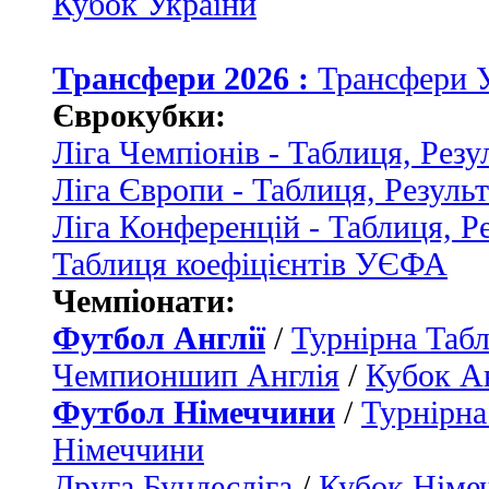
Кубок України
Трансфери 2026 :
Трансфери 
Єврокубки:
Ліга Чемпіонів - Таблиця, Резу
Ліга Європи - Таблиця, Резуль
Ліга Конференцій - Таблиця, Р
Таблиця коефіцієнтів УЄФА
Чемпіонати:
Футбол Англії
/
Турнірна Табл
Чемпионшип Англія
/
Кубок Ан
Футбол Німеччини
/
Турнірна
Німеччини
Друга Бундесліга
/
Кубок Німе