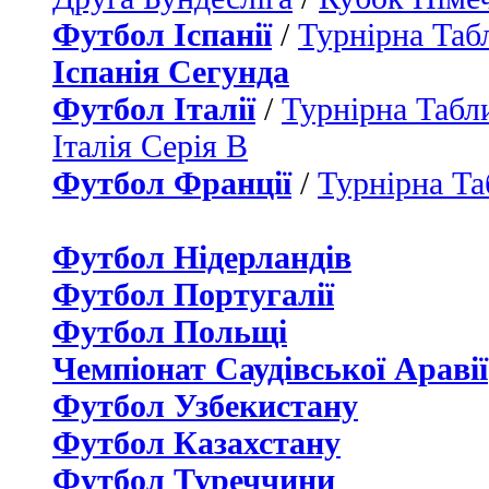
Футбол Іспанії
/
Турнірна Таб
Іспанія Сегунда
Футбол Італії
/
Турнірна Табли
Італія Серія B
Футбол Франції
/
Турнірна Та
Футбол Нідерландiв
Футбол Португалії
Футбол Польщі
Чемпіонат Саудівської Аравії
Футбол Узбекистану
Футбол Казахстану
Футбол Туреччини