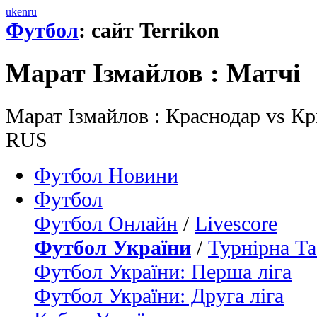
uk
en
ru
Футбол
: сайт Terrikon
Марат Iзмайлов : Матчi
Марат Iзмайлов : Краснодар vs Кр
RUS
Футбол Новини
Футбол
Футбол Онлайн
/
Livescore
Футбол України
/
Турнірна Та
Футбол України: Перша ліга
Футбол України: Друга ліга