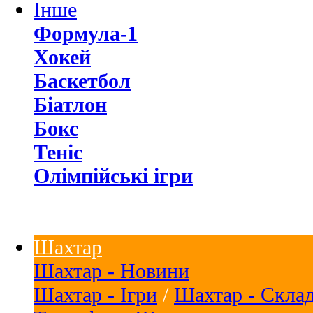
Інше
Формула-1
Хокей
Баскетбол
Біатлон
Бокс
Теніс
Олімпійські ігри
Шахтар
Шахтар - Новини
Шахтар - Ігри
/
Шахтар - Скла