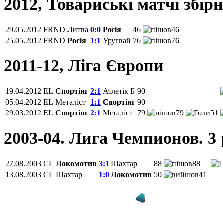
2012, Товариські матчі збір
29.05.2012
FRND
Литва
0:0
Росія
46
46
25.05.2012
FRND
Росія
1:1
Уругвай
76
76
2011-12, Ліга Європи
19.04.2012
EL
Спортінг
2:1
Атлетік Б
90
05.04.2012
EL
Металіст
1:1
Спортінг
90
29.03.2012
EL
Спортінг
2:1
Металіст
79
79
51
2003-04. Лига Чемпионов. 
27.08.2003
CL
Локомотив
3:1
Шахтар
88
88
13.08.2003
CL
Шахтар
1:0
Локомотив
50
41