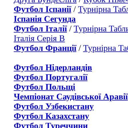
Футбол Іспанії
/
Турнірна Таб
Іспанія Сегунда
Футбол Італії
/
Турнірна Табли
Італія Серія B
Футбол Франції
/
Турнірна Та
Футбол Нідерландiв
Футбол Португалії
Футбол Польщі
Чемпіонат Саудівської Аравії
Футбол Узбекистану
Футбол Казахстану
Футбол Туреччини