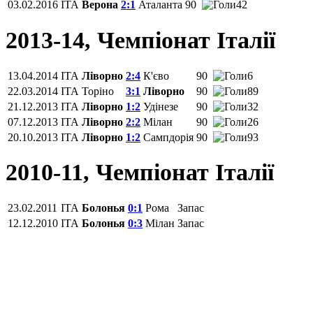
03.02.2016
ITA
Верона
2:1
Аталанта
90
42
2013-14, Чемпіонат Італії
13.04.2014
ITA
Ліворно
2:4
К'єво
90
6
22.03.2014
ITA
Торіно
3:1
Ліворно
90
89
21.12.2013
ITA
Ліворно
1:2
Удінезе
90
32
07.12.2013
ITA
Ліворно
2:2
Мілан
90
26
20.10.2013
ITA
Ліворно
1:2
Сампдорія
90
93
2010-11, Чемпіонат Італії
23.02.2011
ITA
Болонья
0:1
Рома
Запас
12.12.2010
ITA
Болонья
0:3
Мілан
Запас