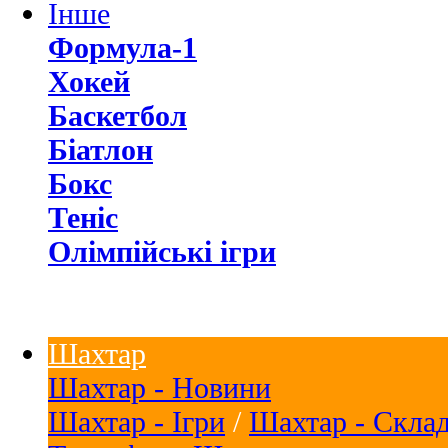
Інше
Формула-1
Хокей
Баскетбол
Біатлон
Бокс
Теніс
Олімпійські ігри
Шахтар
Шахтар - Новини
Шахтар - Ігри
/
Шахтар - Скла