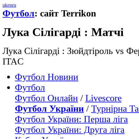
uk
en
ru
Футбол
: сайт Terrikon
Лука Сілігарді : Матчi
Лука Сілігарді : Зюйдтіроль vs Фе
ITAC
Футбол Новини
Футбол
Футбол Онлайн
/
Livescore
Футбол України
/
Турнірна Та
Футбол України: Перша ліга
Футбол України: Друга ліга