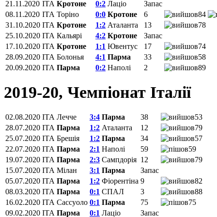
21.11.2020
ITA
Кротоне
0:2
Лаціо
Запас
08.11.2020
ITA
Торіно
0:0
Кротоне
6
84
31.10.2020
ITA
Кротоне
1:2
Аталанта
13
78
25.10.2020
ITA
Кальярі
4:2
Кротоне
Запас
17.10.2020
ITA
Кротоне
1:1
Ювентус
17
74
28.09.2020
ITA
Болонья
4:1
Парма
33
58
20.09.2020
ITA
Парма
0:2
Наполі
2
89
2019-20, Чемпіонат Італії
02.08.2020
ITA
Лечче
3:4
Парма
38
53
28.07.2020
ITA
Парма
1:2
Аталанта
12
79
25.07.2020
ITA
Брешія
1:2
Парма
34
57
22.07.2020
ITA
Парма
2:1
Наполі
59
59
19.07.2020
ITA
Парма
2:3
Сампдорія
12
79
15.07.2020
ITA
Мілан
3:1
Парма
Запас
05.07.2020
ITA
Парма
1:2
Фіорентіна‎
9
82
08.03.2020
ITA
Парма
0:1
СПАЛ
3
88
16.02.2020
ITA
Сассуоло
0:1
Парма
75
75
09.02.2020
ITA
Парма
0:1
Лаціо
Запас