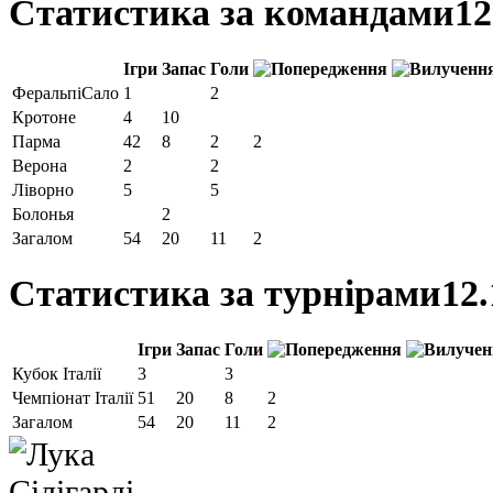
Статистика за командами
12
Ігри
Запас
Голи
ФеральпіСало
1
2
Кротоне
4
10
Парма
42
8
2
2
Верона
2
2
Ліворно
5
5
Болонья
2
Загалом
54
20
11
2
Статистика за турнірами
12.
Ігри
Запас
Голи
Кубок Італії
3
3
Чемпіонат Італії
51
20
8
2
Загалом
54
20
11
2