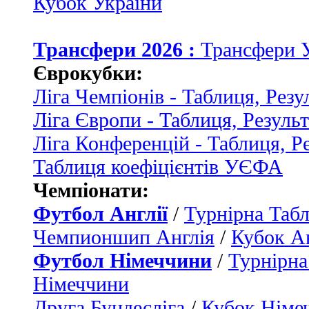
Кубок України
Трансфери 2026 :
Трансфери 
Єврокубки:
Ліга Чемпіонів - Таблиця, Резу
Ліга Європи - Таблиця, Резуль
Ліга Конференцій - Таблиця, Р
Таблиця коефіцієнтів УЄФА
Чемпіонати:
Футбол Англії
/
Турнірна Табл
Чемпионшип Англія
/
Кубок Ан
Футбол Німеччини
/
Турнірна
Німеччини
Друга Бундесліга
/
Кубок Німе