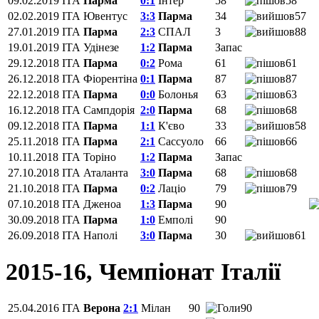
09.02.2019
ITA
Парма
0:1
Інтер
58
58
02.02.2019
ITA
Ювентус
3:3
Парма
34
57
27.01.2019
ITA
Парма
2:3
СПАЛ
3
88
19.01.2019
ITA
Удінезе
1:2
Парма
Запас
29.12.2018
ITA
Парма
0:2
Рома
61
61
26.12.2018
ITA
Фіорентіна‎
0:1
Парма
87
87
22.12.2018
ITA
Парма
0:0
Болонья
63
63
16.12.2018
ITA
Сампдорія
2:0
Парма
68
68
09.12.2018
ITA
Парма
1:1
К'єво
33
58
25.11.2018
ITA
Парма
2:1
Сассуоло
66
66
10.11.2018
ITA
Торіно
1:2
Парма
Запас
27.10.2018
ITA
Аталанта
3:0
Парма
68
68
21.10.2018
ITA
Парма
0:2
Лаціо
79
79
07.10.2018
ITA
Дженоа
1:3
Парма
90
30.09.2018
ITA
Парма
1:0
Емполі
90
26.09.2018
ITA
Наполі
3:0
Парма
30
61
2015-16, Чемпіонат Італії
25.04.2016
ITA
Верона
2:1
Мілан
90
90