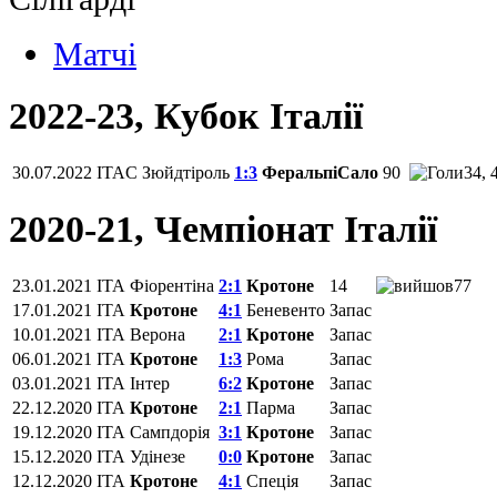
Матчi
2022-23, Кубок Італії
30.07.2022
ITAC
Зюйдтіроль
1:3
ФеральпіСало
90
34, 
2020-21, Чемпіонат Італії
23.01.2021
ITA
Фіорентіна‎
2:1
Кротоне
14
77
17.01.2021
ITA
Кротоне
4:1
Беневенто
Запас
10.01.2021
ITA
Верона
2:1
Кротоне
Запас
06.01.2021
ITA
Кротоне
1:3
Рома
Запас
03.01.2021
ITA
Інтер
6:2
Кротоне
Запас
22.12.2020
ITA
Кротоне
2:1
Парма
Запас
19.12.2020
ITA
Сампдорія
3:1
Кротоне
Запас
15.12.2020
ITA
Удінезе
0:0
Кротоне
Запас
12.12.2020
ITA
Кротоне
4:1
Спеція
Запас