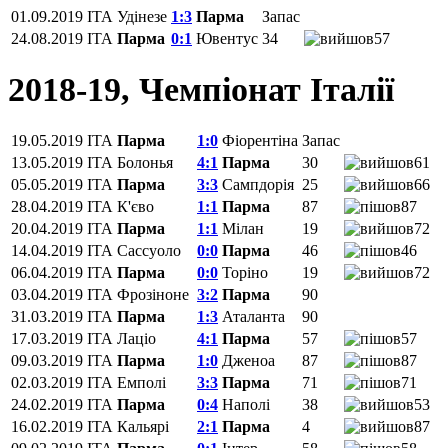
01.09.2019
ITA
Удінезе
1:3
Парма
Запас
24.08.2019
ITA
Парма
0:1
Ювентус
34
57
2018-19, Чемпіонат Італії
19.05.2019
ITA
Парма
1:0
Фіорентіна‎
Запас
13.05.2019
ITA
Болонья
4:1
Парма
30
61
05.05.2019
ITA
Парма
3:3
Сампдорія
25
66
28.04.2019
ITA
К'єво
1:1
Парма
87
87
20.04.2019
ITA
Парма
1:1
Мілан
19
72
14.04.2019
ITA
Сассуоло
0:0
Парма
46
46
06.04.2019
ITA
Парма
0:0
Торіно
19
72
03.04.2019
ITA
Фрозіноне
3:2
Парма
90
31.03.2019
ITA
Парма
1:3
Аталанта
90
17.03.2019
ITA
Лаціо
4:1
Парма
57
57
09.03.2019
ITA
Парма
1:0
Дженоа
87
87
02.03.2019
ITA
Емполі
3:3
Парма
71
71
24.02.2019
ITA
Парма
0:4
Наполі
38
53
16.02.2019
ITA
Кальярі
2:1
Парма
4
87