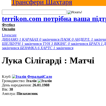
Трансфери Шахтаря
terrikon.com потрібна ваша під
Футбол
Онлайн
Livescore
ДИНАМО
1
КАРАБАХ
0
закінчився
ПАОК
0
АНДЕРЛ.
1
закінч
ШЕЛБУРН
1
закінчився
ТУН
3
ВІКІНГ.
0
закінчився
БРАГА
1
Д
закінчився
БЕНФІКА
6
ХАРТС
1
закінчився
Лука Сілігарді : Матчi
Клуб:
ФеральпіСало
Громадянство:
Італія
День народження:
26.01.1988
Вік:
38
Амплуа:
Півзахисник