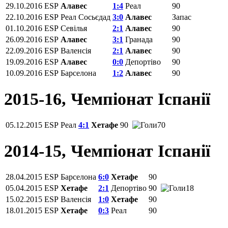
29.10.2016
ESP
Алавес
1:4
Реал
90
22.10.2016
ESP
Реал Сосьєдад
3:0
Алавес
Запас
01.10.2016
ESP
Севілья
2:1
Алавес
90
26.09.2016
ESP
Алавес
3:1
Гранада
90
22.09.2016
ESP
Валенсія
2:1
Алавес
90
19.09.2016
ESP
Алавес
0:0
Депортіво
90
10.09.2016
ESP
Барселона
1:2
Алавес
90
2015-16, Чемпiонат Іспанії
05.12.2015
ESP
Реал
4:1
Хетафе
90
70
2014-15, Чемпiонат Іспанії
28.04.2015
ESP
Барселона
6:0
Хетафе
90
05.04.2015
ESP
Хетафе
2:1
Депортіво
90
18
15.02.2015
ESP
Валенсія
1:0
Хетафе
90
18.01.2015
ESP
Хетафе
0:3
Реал
90