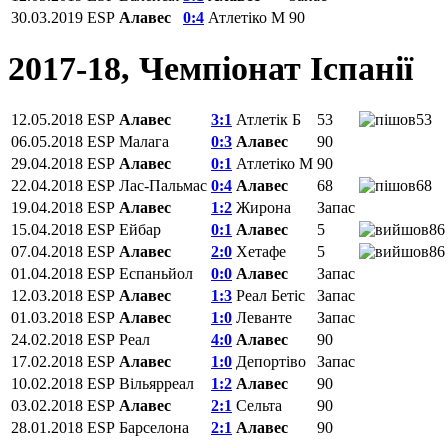
30.03.2019
ESP
Алавес
0:4
Атлетіко М
90
2017-18, Чемпiонат Іспанії
12.05.2018
ESP
Алавес
3:1
Атлетік Б
53
53
06.05.2018
ESP
Малага
0:3
Алавес
90
29.04.2018
ESP
Алавес
0:1
Атлетіко М
90
22.04.2018
ESP
Лас-Пальмас
0:4
Алавес
68
68
19.04.2018
ESP
Алавес
1:2
Жирона
Запас
15.04.2018
ESP
Ейбар
0:1
Алавес
5
86
07.04.2018
ESP
Алавес
2:0
Хетафе
5
86
01.04.2018
ESP
Еспаньйол
0:0
Алавес
Запас
12.03.2018
ESP
Алавес
1:3
Реал Бетіс
Запас
01.03.2018
ESP
Алавес
1:0
Леванте
Запас
24.02.2018
ESP
Реал
4:0
Алавес
90
17.02.2018
ESP
Алавес
1:0
Депортіво
Запас
10.02.2018
ESP
Вільярреал
1:2
Алавес
90
03.02.2018
ESP
Алавес
2:1
Сельта
90
28.01.2018
ESP
Барселона
2:1
Алавес
90