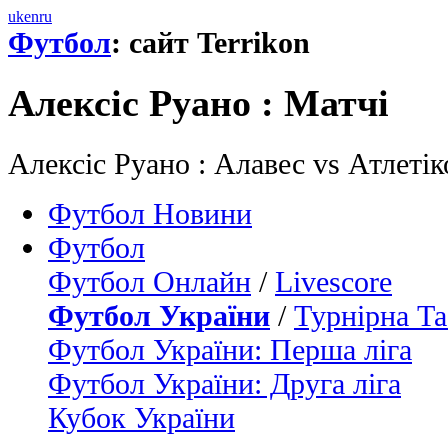
uk
en
ru
Футбол
: сайт Terrikon
Алексіс Руано : Матчi
Алексіс Руано : Алавес vs Атлеті
Футбол Новини
Футбол
Футбол Онлайн
/
Livescore
Футбол України
/
Турнірна Та
Футбол України: Перша ліга
Футбол України: Друга ліга
Кубок України