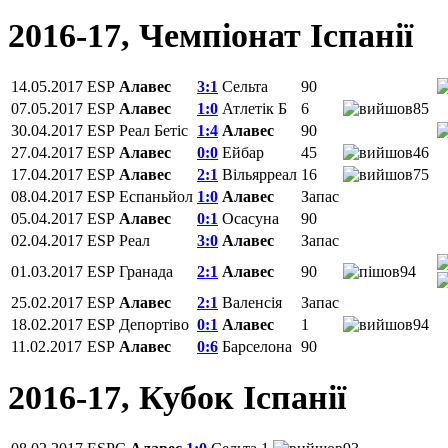
2016-17, Чемпiонат Іспанії
14.05.2017
ESP
Алавес
3:1
Сельта
90
07.05.2017
ESP
Алавес
1:0
Атлетік Б
6
85
30.04.2017
ESP
Реал Бетіс
1:4
Алавес
90
27.04.2017
ESP
Алавес
0:0
Ейбар
45
46
17.04.2017
ESP
Алавес
2:1
Вільярреал
16
75
08.04.2017
ESP
Еспаньйол
1:0
Алавес
Запас
05.04.2017
ESP
Алавес
0:1
Осасуна
90
02.04.2017
ESP
Реал
3:0
Алавес
Запас
01.03.2017
ESP
Гранада
2:1
Алавес
90
94
25.02.2017
ESP
Алавес
2:1
Валенсія
Запас
18.02.2017
ESP
Депортіво
0:1
Алавес
1
94
11.02.2017
ESP
Алавес
0:6
Барселона
90
2016-17, Кубок Іспанії