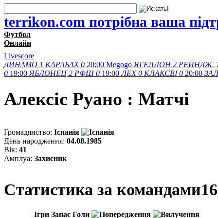
terrikon.com потрібна ваша під
Футбол
Онлайн
Livescore
ДИНАМО
1
КАРАБАХ
0
20:00
Megogo
ЯГЕЛЛОН
2
РЕЙНДЖ.
0
19:00
ЯБЛОНЕЦ
2
РФШ
0
19:00
ЛЕХ
0
КЛАКСВІ
0
20:00
ЗАЛ
Алексіс Руано : Матчi
Громадянство:
Іспанія
День народження:
04.08.1985
Вік:
41
Амплуа:
Захисник
Статистика за командами
16
Ігри
Запас
Голи