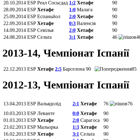
20.10.2014
ESP
Реал Сосьєдад
1:2
Хетафе
90
28.09.2014
ESP
Хетафе
1:0
Малага
90
25.09.2014
ESP
Еспаньйол
2:0
Хетафе
90
22.09.2014
ESP
Хетафе
0:3
Валенсія
90
14.09.2014
ESP
Севілья
2:0
Хетафе
90
24.08.2014
ESP
Сельта
3:1
Хетафе
46
4
2013-14, Чемпiонат Іспанії
22.12.2013
ESP
Хетафе
2:5
Барселона
90
85
2012-13, Чемпiонат Іспанії
13.04.2013
ESP
Вальядолід
2:1
Хетафе
76
76
10.03.2013
ESP
Леванте
0:0
Хетафе
90
01.03.2013
ESP
Хетафе
2:0
Сарагоса
90
23.02.2013
ESP
Мальорка
1:3
Хетафе
90
16.02.2013
ESP
Хетафе
3:1
Сельта
90