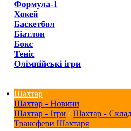
Формула-1
Хокей
Баскетбол
Біатлон
Бокс
Теніс
Олімпійські ігри
Шахтар
Шахтар - Новини
Шахтар - Ігри
/
Шахтар - Скла
Трансфери Шахтаря