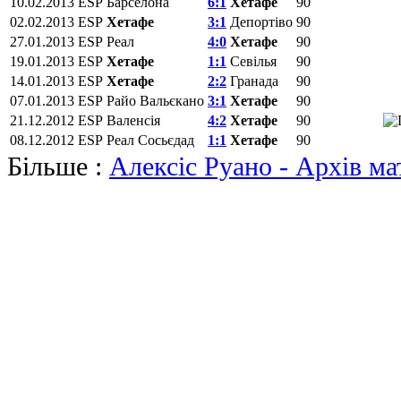
10.02.2013
ESP
Барселона
6:1
Хетафе
90
02.02.2013
ESP
Хетафе
3:1
Депортіво
90
27.01.2013
ESP
Реал
4:0
Хетафе
90
19.01.2013
ESP
Хетафе
1:1
Севілья
90
14.01.2013
ESP
Хетафе
2:2
Гранада
90
07.01.2013
ESP
Райо Вальєкано
3:1
Хетафе
90
21.12.2012
ESP
Валенсія
4:2
Хетафе
90
08.12.2012
ESP
Реал Сосьєдад
1:1
Хетафе
90
Більше :
Алексіс Руано - Архів ма