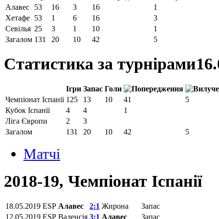
Алавес
53
16
3
16
1
Хетафе
53
1
6
16
3
Севілья
25
3
1
10
1
Загалом
131
20
10
42
5
Статистика за турнірами
16.
Ігри
Запас
Голи
Чемпiонат Іспанії
125
13
10
41
5
Кубок Іспанії
4
4
1
Ліга Європи
2
3
Загалом
131
20
10
42
5
Матчi
2018-19, Чемпiонат Іспанії
18.05.2019
ESP
Алавес
2:1
Жирона
Запас
12.05.2019
ESP
Валенсія
3:1
Алавес
Запас