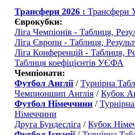
Трансфери 2026 :
Трансфери 
Єврокубки:
Ліга Чемпіонів - Таблиця, Резу
Ліга Європи - Таблиця, Резуль
Ліга Конференцій - Таблиця, Р
Таблиця коефіцієнтів УЄФА
Чемпіонати:
Футбол Англії
/
Турнірна Табл
Чемпионшип Англія
/
Кубок Ан
Футбол Німеччини
/
Турнірна
Німеччини
Друга Бундесліга
/
Кубок Німе
Футбол Іспанії
/
Турнірна Таб