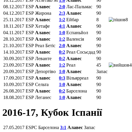
16.12.2017
ESP
Атлетіко М
1:0
Алавес
90
08.12.2017
ESP
Алавес
2:0
Лас-Пальмас
90
04.12.2017
ESP
Жирона
2:3
Алавес
90
25.11.2017
ESP
Алавес
1:2
Ейбар
8
8
18.11.2017
ESP
Хетафе
4:1
Алавес
90
04.11.2017
ESP
Алавес
1:0
Еспаньйол
90
28.10.2017
ESP
Алавес
1:2
Валенсія
90
21.10.2017
ESP
Реал Бетіс
2:0
Алавес
90
14.10.2017
ESP
Алавес
0:2
Реал Сосьєдад
90
30.09.2017
ESP
Леванте
0:2
Алавес
90
23.09.2017
ESP
Алавес
1:2
Реал
45
4
20.09.2017
ESP
Депортіво
1:0
Алавес
Запас
17.09.2017
ESP
Алавес
0:3
Вільярреал
90
10.09.2017
ESP
Сельта
1:0
Алавес
90
26.08.2017
ESP
Алавес
0:2
Барселона
90
18.08.2017
ESP
Леганес
1:0
Алавес
90
2016-17, Кубок Іспанії
27.05.2017
ESPC
Барселона
3:1
Алавес
Запас