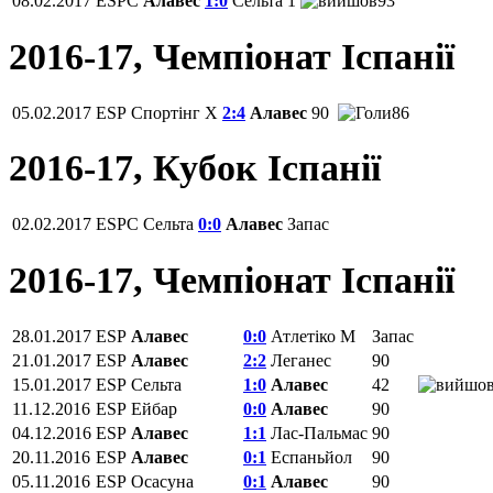
08.02.2017
ESPC
Алавес
1:0
Сельта
1
93
2016-17, Чемпiонат Іспанії
05.02.2017
ESP
Спортінг Х
2:4
Алавес
90
86
2016-17, Кубок Іспанії
02.02.2017
ESPC
Сельта
0:0
Алавес
Запас
2016-17, Чемпiонат Іспанії
28.01.2017
ESP
Алавес
0:0
Атлетіко М
Запас
21.01.2017
ESP
Алавес
2:2
Леганес
90
15.01.2017
ESP
Сельта
1:0
Алавес
42
11.12.2016
ESP
Ейбар
0:0
Алавес
90
04.12.2016
ESP
Алавес
1:1
Лас-Пальмас
90
20.11.2016
ESP
Алавес
0:1
Еспаньйол
90
05.11.2016
ESP
Осасуна
0:1
Алавес
90