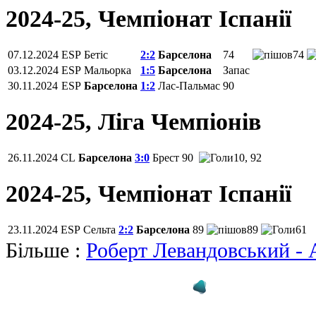
2024-25, Чемпiонат Іспанії
07.12.2024
ESP
Бетіс
2:2
Барселона
74
74
03.12.2024
ESP
Мальорка
1:5
Барселона
Запас
30.11.2024
ESP
Барселона
1:2
Лас-Пальмас
90
2024-25, Ліга Чемпіонів
26.11.2024
CL
Барселона
3:0
Брест
90
10, 92
2024-25, Чемпiонат Іспанії
23.11.2024
ESP
Сельта
2:2
Барселона
89
89
61
Більше :
Роберт Левандовський - 