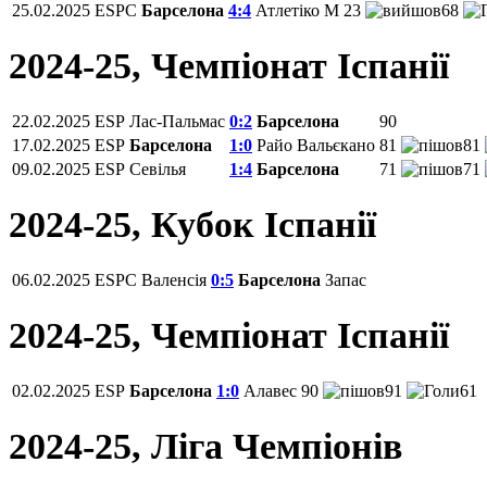
25.02.2025
ESPC
Барселона
4:4
Атлетіко М
23
68
2024-25, Чемпiонат Іспанії
22.02.2025
ESP
Лас-Пальмас
0:2
Барселона
90
17.02.2025
ESP
Барселона
1:0
Райо Вальєкано
81
81
09.02.2025
ESP
Севілья
1:4
Барселона
71
71
2024-25, Кубок Іспанії
06.02.2025
ESPC
Валенсія
0:5
Барселона
Запас
2024-25, Чемпiонат Іспанії
02.02.2025
ESP
Барселона
1:0
Алавес
90
91
61
2024-25, Ліга Чемпіонів