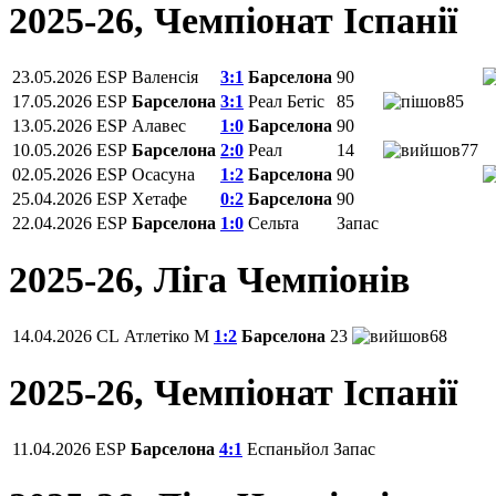
2025-26, Чемпiонат Іспанії
23.05.2026
ESP
Валенсія
3:1
Барселона
90
17.05.2026
ESP
Барселона
3:1
Реал Бетіс
85
85
13.05.2026
ESP
Алавес
1:0
Барселона
90
10.05.2026
ESP
Барселона
2:0
Реал
14
77
02.05.2026
ESP
Осасуна
1:2
Барселона
90
25.04.2026
ESP
Хетафе
0:2
Барселона
90
22.04.2026
ESP
Барселона
1:0
Сельта
Запас
2025-26, Ліга Чемпіонів
14.04.2026
CL
Атлетіко М
1:2
Барселона
23
68
2025-26, Чемпiонат Іспанії
11.04.2026
ESP
Барселона
4:1
Еспаньйол
Запас