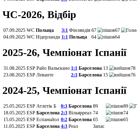
ЧС-2026, Відбір
07.09.2025
WC
Польща
3:1
Фінляндія
67
67
04.09.2025
WC
Нідерланди
1:1
Польща
64
64
2025-26, Чемпiонат Іспанії
31.08.2025
ESP
Райо Вальєкано
1:1
Барселона
13
78
23.08.2025
ESP
Леванте
2:3
Барселона
15
76
2024-25, Чемпiонат Іспанії
25.05.2025
ESP
Атлетік Б
0:3
Барселона
89
89
18.05.2025
ESP
Барселона
2:3
Вільярреал
74
74
15.05.2025
ESP
Еспаньйол
0:2
Барселона
65
65
11.05.2025
ESP
Барселона
4:3
Реал
Запас