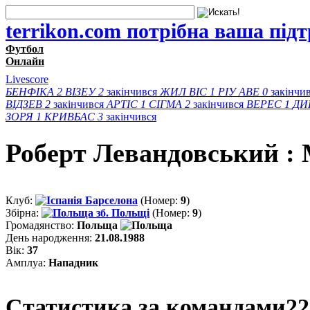
terrikon.com потрібна ваша під
Футбол
Онлайн
Livescore
БЕНФІКА
2
ВІЗЕУ
2
закінчився
ЖИЛ ВІС
1
РІУ АВЕ
0
закінчи
ВІДЗЕВ
2
закінчився
АРТІС
1
СІГМА
2
закінчився
ВЕРЕС
1
ДИ
ЗОРЯ
1
КРИВБАС
3
закінчився
Роберт Левандовський : 
Клуб:
Барселона
(Номер:
9
)
Збірна:
зб. Польщі
(Номер:
9
)
Громадянство:
Польща
День народження:
21.08.1988
Вік:
37
Амплуа:
Нападник
Статистика за командами
22