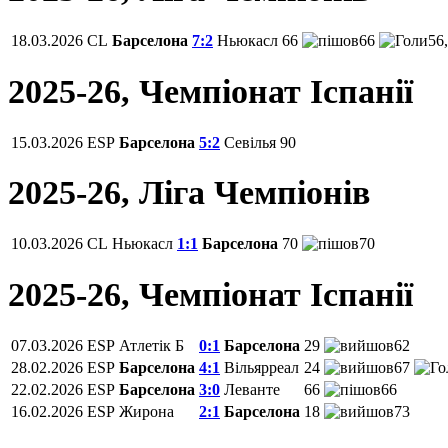
18.03.2026
CL
Барселона
7:2
Ньюкасл
66
66
56,
2025-26, Чемпiонат Іспанії
15.03.2026
ESP
Барселона
5:2
Севілья
90
2025-26, Ліга Чемпіонів
10.03.2026
CL
Ньюкасл
1:1
Барселона
70
70
2025-26, Чемпiонат Іспанії
07.03.2026
ESP
Атлетік Б
0:1
Барселона
29
62
28.02.2026
ESP
Барселона
4:1
Вільярреал
24
67
22.02.2026
ESP
Барселона
3:0
Леванте
66
66
16.02.2026
ESP
Жирона
2:1
Барселона
18
73