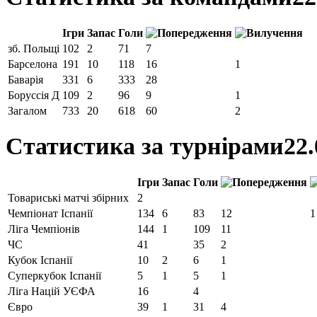
Ігри
Запас
Голи
зб. Польщі
102
2
71
7
Барселона
191
10
118
16
1
Баварія
331
6
333
28
Боруссія Д
109
2
96
9
1
Загалом
733
20
618
60
2
Статистика за турнірами
22.
Ігри
Запас
Голи
Товариські матчі збірних
2
Чемпiонат Іспанії
134
6
83
12
1
Ліга Чемпіонів
144
1
109
11
ЧС
41
35
2
Кубок Іспанії
10
2
6
1
Суперкубок Іспанії
5
1
5
1
Ліга Націй УЄФА
16
4
Євро
39
1
31
4