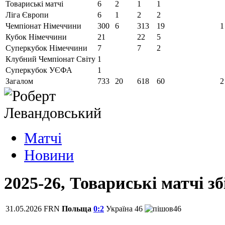
Товариські матчі
6
2
1
1
Ліга Європи
6
1
2
2
Чемпіонат Німеччини
300
6
313
19
1
Кубок Німеччини
21
22
5
Суперкубок Німеччини
7
7
2
Клубний Чемпіонат Світу
1
Суперкубок УЄФА
1
Загалом
733
20
618
60
2
Матчi
Новини
2025-26, Товариські матчі з
31.05.2026
FRN
Польща
0:2
Україна
46
46