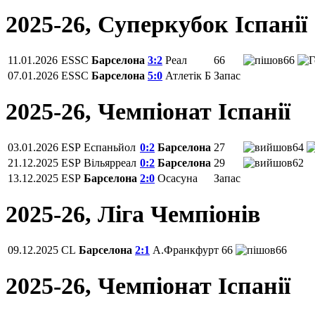
2025-26, Суперкубок Іспанії
11.01.2026
ESSC
Барселона
3:2
Реал
66
66
07.01.2026
ESSC
Барселона
5:0
Атлетік Б
Запас
2025-26, Чемпiонат Іспанії
03.01.2026
ESP
Еспаньйол
0:2
Барселона
27
64
21.12.2025
ESP
Вільярреал
0:2
Барселона
29
62
13.12.2025
ESP
Барселона
2:0
Осасуна
Запас
2025-26, Ліга Чемпіонів
09.12.2025
CL
Барселона
2:1
А.Франкфурт
66
66
2025-26, Чемпiонат Іспанії