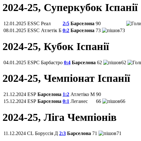
2024-25, Суперкубок Іспанії
12.01.2025
ESSC
Реал
2:5
Барселона
90
08.01.2025
ESSC
Атлетік Б
0:2
Барселона
73
73
2024-25, Кубок Іспанії
04.01.2025
ESPC
Барбастро
0:4
Барселона
62
62
2024-25, Чемпiонат Іспанії
21.12.2024
ESP
Барселона
1:2
Атлетіко М
90
15.12.2024
ESP
Барселона
0:1
Леганес
66
66
2024-25, Ліга Чемпіонів
11.12.2024
CL
Боруссія Д
2:3
Барселона
71
71