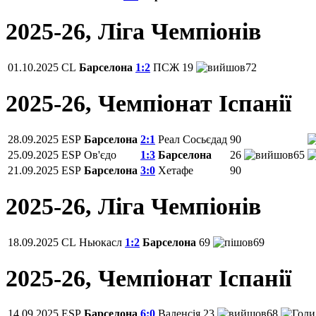
2025-26, Ліга Чемпіонів
01.10.2025
CL
Барселона
1:2
ПСЖ
19
72
2025-26, Чемпiонат Іспанії
28.09.2025
ESP
Барселона
2:1
Реал Сосьєдад
90
25.09.2025
ESP
Ов'єдо
1:3
Барселона
26
65
21.09.2025
ESP
Барселона
3:0
Хетафе
90
2025-26, Ліга Чемпіонів
18.09.2025
CL
Ньюкасл
1:2
Барселона
69
69
2025-26, Чемпiонат Іспанії
14.09.2025
ESP
Барселона
6:0
Валенсія
23
68