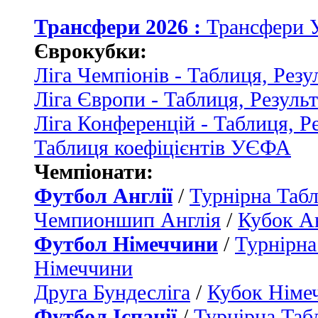
Трансфери 2026 :
Трансфери 
Єврокубки:
Ліга Чемпіонів - Таблиця, Резу
Ліга Європи - Таблиця, Резуль
Ліга Конференцій - Таблиця, Р
Таблиця коефіцієнтів УЄФА
Чемпіонати:
Футбол Англії
/
Турнірна Табл
Чемпионшип Англія
/
Кубок Ан
Футбол Німеччини
/
Турнірна
Німеччини
Друга Бундесліга
/
Кубок Німе
Футбол Іспанії
/
Турнірна Таб