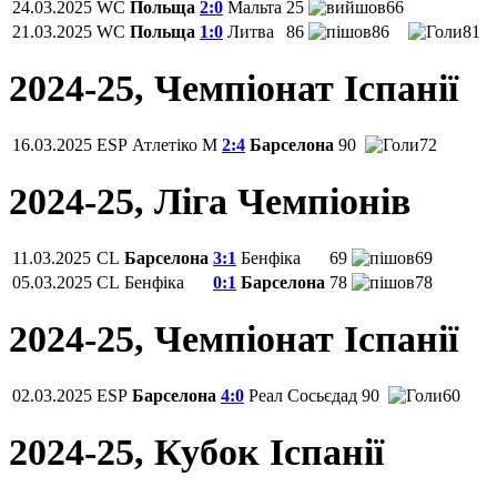
24.03.2025
WC
Польща
2:0
Мальта
25
66
21.03.2025
WC
Польща
1:0
Литва
86
86
81
2024-25, Чемпiонат Іспанії
16.03.2025
ESP
Атлетіко М
2:4
Барселона
90
72
2024-25, Ліга Чемпіонів
11.03.2025
CL
Барселона
3:1
Бенфіка
69
69
05.03.2025
CL
Бенфіка
0:1
Барселона
78
78
2024-25, Чемпiонат Іспанії
02.03.2025
ESP
Барселона
4:0
Реал Сосьєдад
90
60
2024-25, Кубок Іспанії