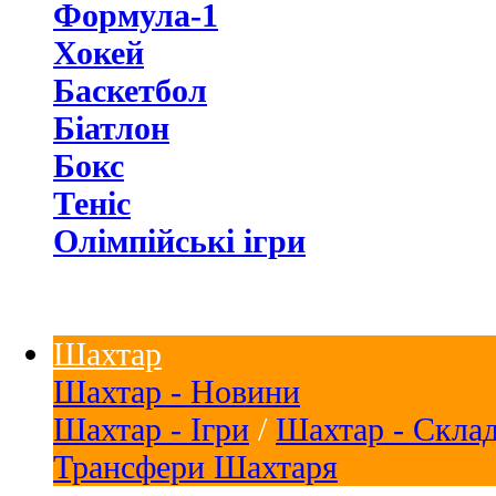
Формула-1
Хокей
Баскетбол
Біатлон
Бокс
Теніс
Олімпійські ігри
Шахтар
Шахтар - Новини
Шахтар - Ігри
/
Шахтар - Скла
Трансфери Шахтаря