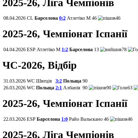
2025-26, Ліга Чемпіонів
08.04.2026
CL
Барселона
0:2
Атлетіко М
46
46
2025-26, Чемпiонат Іспанії
04.04.2026
ESP
Атлетіко М
1:2
Барселона
13
78
ЧС-2026, Відбір
31.03.2026
WC
Швеція
3:2
Польща
90
26.03.2026
WC
Польща
2:1
Албанія
90
90
63
2025-26, Чемпiонат Іспанії
22.03.2026
ESP
Барселона
1:0
Райо Вальєкано
46
46
2025-26, Ліга Чемпіонів