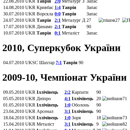
22.08.2010
UKR
Таврія
2:0
Металург З
Запас
14.08.2010
UKR
Кривбас
1:4
Таврія
Запас
30.07.2010
UKR
Ворскла
0:0
Таврія
Запас
24.07.2010
UKR
Таврія
2:1
Металург Д
27
27
17.07.2010
UKR
Динамо
2:1
Таврія
90
10.07.2010
UKR
Таврія
0:1
Металіст
Запас
2010, Суперкубок України
04.07.2010
UKSC
Шахтар
7:1
Таврія
90
2009-10, Чемпіонат України
09.05.2010
UKR
Іллічівець
2:2
Карпати
90
05.05.2010
UKR
Дніпро
4:1
Іллічівець
20
71
01.05.2010
UKR
Іллічівець
1:0
Оболонь
90
23.04.2010
UKR
Арсенал
3:1
Іллічівець
90
18.04.2010
UKR
Іллічівець
1:0
Зоря
18
73
15.04.2010
UKR
Металіст
3:1
Іллічівець
9
82