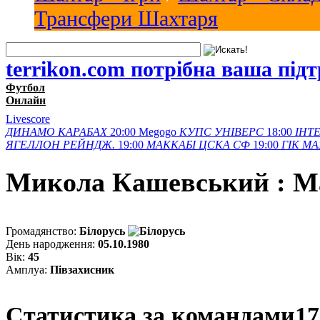
Трансфери Шахтаря
terrikon.com потрібна ваша під
Футбол
Онлайн
Livescore
ДИНАМО
КАРАБАХ
20:00
Megogo
КУПС
УНІВЕРС
18:00
ІНТЕ
ЯГЕЛЛОН
РЕЙНДЖ.
19:00
МАККАБІ
ЦСКА СФ
19:00
ГІК
МА
Микола Кашевський : М
Громадянство:
Білорусь
День народження:
05.10.1980
Вік:
45
Амплуа:
Півзахисник
Статистика за командами
17