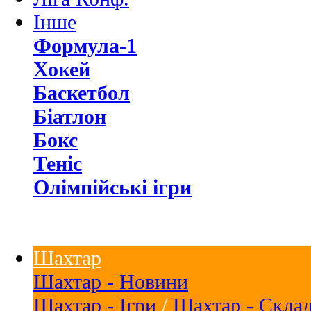
Інше
Формула-1
Хокей
Баскетбол
Біатлон
Бокс
Теніс
Олімпійські ігри
Шахтар
Шахтар - Новини
Шахтар - Ігри
/
Шахтар - Скла