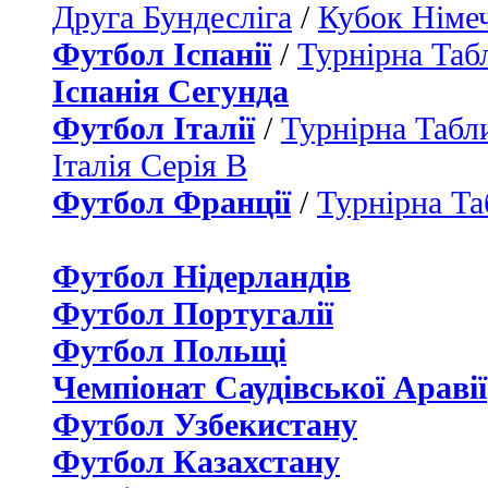
Друга Бундесліга
/
Кубок Німе
Футбол Іспанії
/
Турнірна Таб
Іспанія Сегунда
Футбол Італії
/
Турнірна Табли
Італія Серія B
Футбол Франції
/
Турнірна Та
Футбол Нідерландiв
Футбол Португалії
Футбол Польщі
Чемпіонат Саудівської Аравії
Футбол Узбекистану
Футбол Казахстану