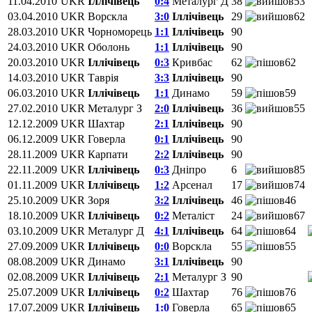
11.04.2010
UKR
Іллічівець
0:4
Металург Д
38
53
03.04.2010
UKR
Ворскла
3:0
Іллічівець
29
62
28.03.2010
UKR
Чорноморець
1:1
Іллічівець
90
24.03.2010
UKR
Оболонь
1:1
Іллічівець
90
20.03.2010
UKR
Іллічівець
0:3
Кривбас
62
62
14.03.2010
UKR
Таврія
3:3
Іллічівець
90
06.03.2010
UKR
Іллічівець
1:1
Динамо
59
59
27.02.2010
UKR
Металург З
2:0
Іллічівець
36
55
12.12.2009
UKR
Шахтар
2:1
Іллічівець
90
06.12.2009
UKR
Говерла
0:1
Іллічівець
90
28.11.2009
UKR
Карпати
2:2
Іллічівець
90
22.11.2009
UKR
Іллічівець
0:3
Дніпро
6
85
01.11.2009
UKR
Іллічівець
1:2
Арсенал
17
74
25.10.2009
UKR
Зоря
3:2
Іллічівець
46
46
18.10.2009
UKR
Іллічівець
0:2
Металіст
24
67
03.10.2009
UKR
Металург Д
4:1
Іллічівець
64
64
27.09.2009
UKR
Іллічівець
0:0
Ворскла
55
55
08.08.2009
UKR
Динамо
3:1
Іллічівець
90
02.08.2009
UKR
Іллічівець
2:1
Металург З
90
25.07.2009
UKR
Іллічівець
0:2
Шахтар
76
76
17.07.2009
UKR
Іллічівець
1:0
Говерла
65
65