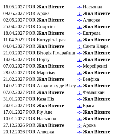
16.05.2027
POR
Жил Вісенте
-:-
Насьонал
09.05.2027
POR
Арока
-:-
Жил Вісенте
02.05.2027
POR
Жил Вісенте
-:-
Алверка
25.04.2027
POR
Спортінг
-:-
Жил Вісенте
18.04.2027
POR
Жил Вісенте
-:-
Ештрела
11.04.2027
POR
Ештуріл-Прая
-:-
Жил Вісенте
04.04.2027
POR
Жил Вісенте
-:-
Санта Клара
21.03.2027
POR
Віторія Гімарайнш
-:-
Жил Вісенте
14.03.2027
POR
Порту
-:-
Жил Вісенте
07.03.2027
POR
Жил Вісенте
-:-
Морейренсі
28.02.2027
POR
Марітіму
-:-
Жил Вісенте
21.02.2027
POR
Жил Вісенте
-:-
Бенфіка
14.02.2027
POR
Академіку де Візеу
-:-
Жил Вісенте
07.02.2027
POR
Жил Вісенте
-:-
Фамалікан
31.01.2027
POR
Каза Пія
-:-
Жил Вісенте
24.01.2027
POR
Жил Вісенте
-:-
Брага
17.01.2027
POR
Ріу Аве
-:-
Жил Вісенте
10.01.2027
POR
Насьонал
-:-
Жил Вісенте
27.12.2026
POR
Жил Вісенте
-:-
Арока
20.12.2026
POR
Алверка
-:-
Жил Вісенте