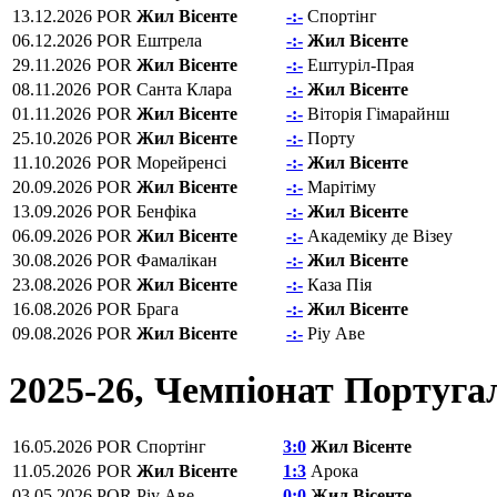
13.12.2026
POR
Жил Вісенте
-:-
Спортінг
06.12.2026
POR
Ештрела
-:-
Жил Вісенте
29.11.2026
POR
Жил Вісенте
-:-
Ештуріл-Прая
08.11.2026
POR
Санта Клара
-:-
Жил Вісенте
01.11.2026
POR
Жил Вісенте
-:-
Віторія Гімарайнш
25.10.2026
POR
Жил Вісенте
-:-
Порту
11.10.2026
POR
Морейренсі
-:-
Жил Вісенте
20.09.2026
POR
Жил Вісенте
-:-
Марітіму
13.09.2026
POR
Бенфіка
-:-
Жил Вісенте
06.09.2026
POR
Жил Вісенте
-:-
Академіку де Візеу
30.08.2026
POR
Фамалікан
-:-
Жил Вісенте
23.08.2026
POR
Жил Вісенте
-:-
Каза Пія
16.08.2026
POR
Брага
-:-
Жил Вісенте
09.08.2026
POR
Жил Вісенте
-:-
Ріу Аве
2025-26, Чемпіонат Португал
16.05.2026
POR
Спортінг
3:0
Жил Вісенте
11.05.2026
POR
Жил Вісенте
1:3
Арока
03.05.2026
POR
Ріу Аве
0:0
Жил Вісенте