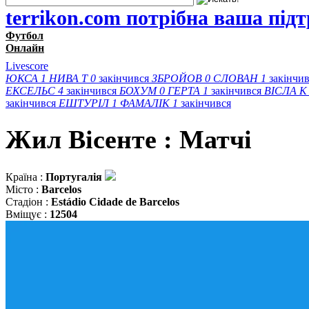
terrikon.com потрібна ваша під
Футбол
Онлайн
Livescore
ЮКСА
1
НИВА Т
0
закінчився
ЗБРОЙОВ
0
СЛОВАН
1
закінчи
ЕКСЕЛЬС
4
закінчився
БОХУМ
0
ГЕРТА
1
закінчився
ВІСЛА K
закінчився
ЕШТУРІЛ
1
ФАМАЛІК
1
закінчився
Жил Вісенте : Матчi
Країна :
Португалія
Місто :
Barcelos
Стадіон :
Estádio Cidade de Barcelos
Вміщує :
12504