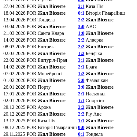
27.04.2026
POR
Жил Вісенте
2:1
Каза Пія
18.04.2026
POR
Жил Вісенте
0:1
Віторія Гімарайнш
13.04.2026
POR
Тондела
2:2
Жил Вісенте
03.04.2026
POR
Жил Вісенте
3:0
АВС
21.03.2026
POR
Санта Клара
1:0
Жил Вісенте
14.03.2026
POR
Жил Вісенте
2:2
Алверка
08.03.2026
POR
Ештрела
2:2
Жил Вісенте
02.03.2026
POR
Жил Вісенте
1:2
Бенфіка
22.02.2026
POR
Ештуріл-Прая
3:1
Жил Вісенте
14.02.2026
POR
Жил Вісенте
2:1
Брага
07.02.2026
POR
Морейренсі
1:2
Жил Вісенте
01.02.2026
POR
Жил Вісенте
5:0
Фамалікан
26.01.2026
POR
Порту
3:0
Жил Вісенте
17.01.2026
POR
Жил Вісенте
2:1
Насьонал
02.01.2026
POR
Жил Вісенте
1:1
Спортінг
28.12.2025
POR
Арока
2:2
Жил Вісенте
20.12.2025
POR
Жил Вісенте
2:2
Ріу Аве
13.12.2025
POR
Каза Пія
1:1
Жил Вісенте
08.12.2025
POR
Віторія Гімарайнш
0:0
Жил Вісенте
29.11.2025
POR
Жил Вісенте
0:1
Тондела