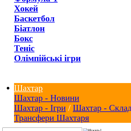
Хокей
Баскетбол
Біатлон
Бокс
Теніс
Олімпійські ігри
Шахтар
Шахтар - Новини
Шахтар - Ігри
/
Шахтар - Скла
Трансфери Шахтаря