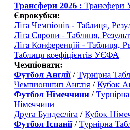
Трансфери 2026 :
Трансфери 
Єврокубки:
Ліга Чемпіонів - Таблиця, Резу
Ліга Європи - Таблиця, Резуль
Ліга Конференцій - Таблиця, Р
Таблиця коефіцієнтів УЄФА
Чемпіонати:
Футбол Англії
/
Турнірна Табл
Чемпионшип Англія
/
Кубок Ан
Футбол Німеччини
/
Турнірна
Німеччини
Друга Бундесліга
/
Кубок Німе
Футбол Іспанії
/
Турнірна Таб