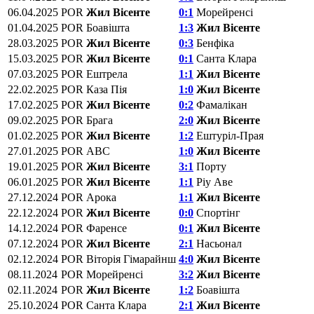
06.04.2025
POR
Жил Вісенте
0:1
Морейренсі
01.04.2025
POR
Боавішта
1:3
Жил Вісенте
28.03.2025
POR
Жил Вісенте
0:3
Бенфіка
15.03.2025
POR
Жил Вісенте
0:1
Санта Клара
07.03.2025
POR
Ештрела
1:1
Жил Вісенте
22.02.2025
POR
Каза Пія
1:0
Жил Вісенте
17.02.2025
POR
Жил Вісенте
0:2
Фамалікан
09.02.2025
POR
Брага
2:0
Жил Вісенте
01.02.2025
POR
Жил Вісенте
1:2
Ештуріл-Прая
27.01.2025
POR
АВС
1:0
Жил Вісенте
19.01.2025
POR
Жил Вісенте
3:1
Порту
06.01.2025
POR
Жил Вісенте
1:1
Ріу Аве
27.12.2024
POR
Арока
1:1
Жил Вісенте
22.12.2024
POR
Жил Вісенте
0:0
Спортінг
14.12.2024
POR
Фаренсе
0:1
Жил Вісенте
07.12.2024
POR
Жил Вісенте
2:1
Насьонал
02.12.2024
POR
Віторія Гімарайнш
4:0
Жил Вісенте
08.11.2024
POR
Морейренсі
3:2
Жил Вісенте
02.11.2024
POR
Жил Вісенте
1:2
Боавішта
25.10.2024
POR
Санта Клара
2:1
Жил Вісенте