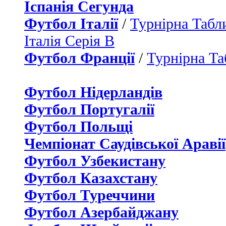
Іспанія Сегунда
Футбол Італії
/
Турнірна Табли
Італія Серія B
Футбол Франції
/
Турнірна Та
Футбол Нідерландiв
Футбол Португалії
Футбол Польщі
Чемпіонат Саудівської Аравії
Футбол Узбекистану
Футбол Казахстану
Футбол Туреччини
Футбол Азербайджану