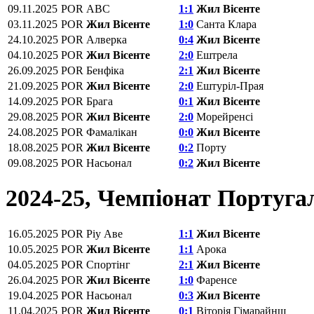
09.11.2025
POR
АВС
1:1
Жил Вісенте
03.11.2025
POR
Жил Вісенте
1:0
Санта Клара
24.10.2025
POR
Алверка
0:4
Жил Вісенте
04.10.2025
POR
Жил Вісенте
2:0
Ештрела
26.09.2025
POR
Бенфіка
2:1
Жил Вісенте
21.09.2025
POR
Жил Вісенте
2:0
Ештуріл-Прая
14.09.2025
POR
Брага
0:1
Жил Вісенте
29.08.2025
POR
Жил Вісенте
2:0
Морейренсі
24.08.2025
POR
Фамалікан
0:0
Жил Вісенте
18.08.2025
POR
Жил Вісенте
0:2
Порту
09.08.2025
POR
Насьонал
0:2
Жил Вісенте
2024-25, Чемпіонат Португал
16.05.2025
POR
Ріу Аве
1:1
Жил Вісенте
10.05.2025
POR
Жил Вісенте
1:1
Арока
04.05.2025
POR
Спортінг
2:1
Жил Вісенте
26.04.2025
POR
Жил Вісенте
1:0
Фаренсе
19.04.2025
POR
Насьонал
0:3
Жил Вісенте
11.04.2025
POR
Жил Вісенте
0:1
Віторія Гімарайнш