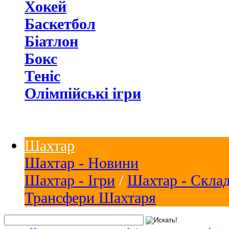
Хокей
Баскетбол
Біатлон
Бокс
Теніс
Олімпійські ігри
Шахтар
Шахтар - Новини
Шахтар - Ігри
/
Шахтар - Скла
Трансфери Шахтаря