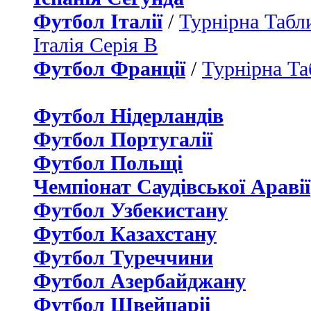
Футбол Італії
/
Турнірна Табли
Італія Серія B
Футбол Франції
/
Турнірна Та
Футбол Нідерландiв
Футбол Португалії
Футбол Польщі
Чемпіонат Саудівської Аравії
Футбол Узбекистану
Футбол Казахстану
Футбол Туреччини
Футбол Азербайджану
Футбол Швейцаріі