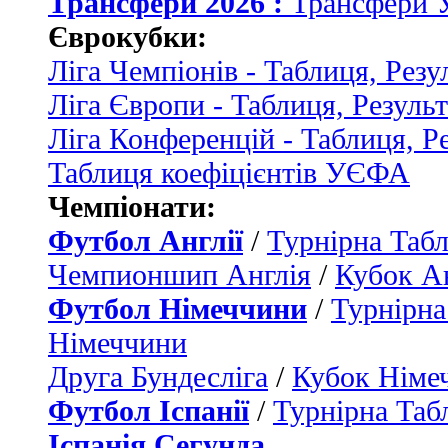
Трансфери 2026 :
Трансфери 
Єврокубки:
Ліга Чемпіонів - Таблиця, Резу
Ліга Європи - Таблиця, Резуль
Ліга Конференцій - Таблиця, Р
Таблиця коефіцієнтів УЄФА
Чемпіонати:
Футбол Англії
/
Турнірна Табл
Чемпионшип Англія
/
Кубок Ан
Футбол Німеччини
/
Турнірна
Німеччини
Друга Бундесліга
/
Кубок Німе
Футбол Іспанії
/
Турнірна Таб
Іспанія Сегунда