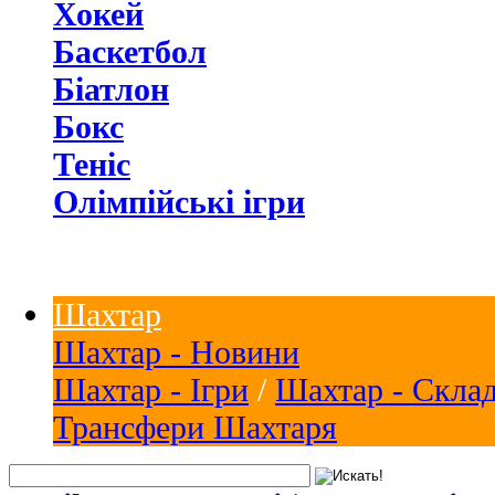
Хокей
Баскетбол
Біатлон
Бокс
Теніс
Олімпійські ігри
Шахтар
Шахтар - Новини
Шахтар - Ігри
/
Шахтар - Скла
Трансфери Шахтаря