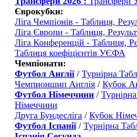
Трансфери 2026 :
Трансфери 
Єврокубки:
Ліга Чемпіонів - Таблиця, Резу
Ліга Європи - Таблиця, Резуль
Ліга Конференцій - Таблиця, Р
Таблиця коефіцієнтів УЄФА
Чемпіонати:
Футбол Англії
/
Турнірна Табл
Чемпионшип Англія
/
Кубок Ан
Футбол Німеччини
/
Турнірна
Німеччини
Друга Бундесліга
/
Кубок Німе
Футбол Іспанії
/
Турнірна Таб
Іспанія Сегунда