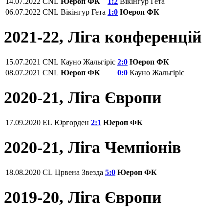
14.07.2022
CNL
Юероп ФК
1:2
Вікінгур Гета
06.07.2022
CNL
Вікінгур Гета
1:0
Юероп ФК
2021-22, Ліга конференцій
15.07.2021
СNL
Кауно Жальгіріс
2:0
Юероп ФК
08.07.2021
СNL
Юероп ФК
0:0
Кауно Жальгіріс
2020-21, Ліга Європи
17.09.2020
EL
Юргорден
2:1
Юероп ФК
2020-21, Ліга Чемпіонів
18.08.2020
CL
Црвена Звезда
5:0
Юероп ФК
2019-20, Ліга Європи