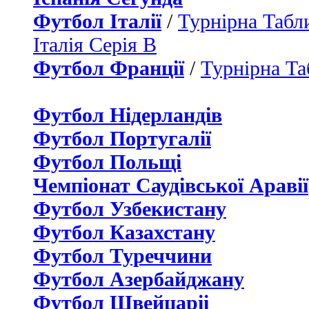
Футбол Італії
/
Турнірна Табли
Італія Серія B
Футбол Франції
/
Турнірна Та
Футбол Нідерландiв
Футбол Португалії
Футбол Польщі
Чемпіонат Саудівської Аравії
Футбол Узбекистану
Футбол Казахстану
Футбол Туреччини
Футбол Азербайджану
Футбол Швейцаріі