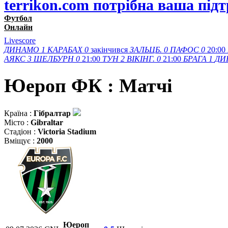
terrikon.com потрібна ваша під
Футбол
Онлайн
Livescore
ДИНАМО
1
КАРАБАХ
0
закінчився
ЗАЛЬЦБ.
0
ПАФОС
0
20:00
АЯКС
3
ШЕЛБУРН
0
21:00
ТУН
2
ВІКІНГ.
0
21:00
БРАГА
1
ДИ
Юероп ФК : Матчi
Країна :
Гібралтар
Місто :
Gibraltar
Стадіон :
Victoria Stadium
Вміщує :
2000
Юероп