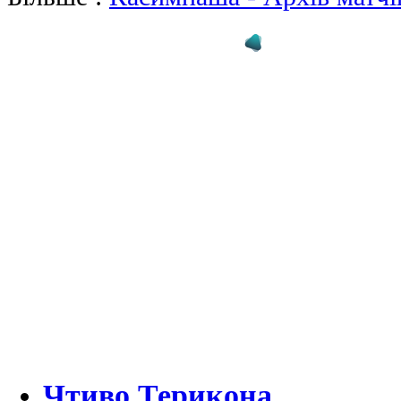
Чтиво Терикона