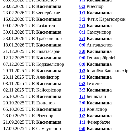
28.02.2026
TUR
Касимпаша
0:3
Різеспор
23.02.2026
TUR
Фенербахче
1:1
Касимпаша
16.02.2026
TUR
Касимпаша
3:2
Фатіх Карагюмрюк
09.02.2026
TUR
Газіантеп
2:1
Касимпаша
30.01.2026
TUR
Касимпаша
0:1
Самсунспор
23.01.2026
TUR
Трабзонспор
2:1
Касимпаша
18.01.2026
TUR
Касимпаша
0:0
Антальяспор
21.12.2025
TUR
Галатасарай
3:0
Касимпаша
12.12.2025
TUR
Касимпаша
0:0
Генчлербірлігі
07.12.2025
TUR
Коджаеліспор
0:0
Касимпаша
29.11.2025
TUR
Касимпаша
1:3
Істанбул Башакшехір
23.11.2025
TUR
Аланіяспор
1:2
Касимпаша
08.11.2025
TUR
Касимпаша
0:2
Гезтепе
02.11.2025
TUR
Кайсеріспор
3:2
Касимпаша
26.10.2025
TUR
Касимпаша
1:1
Бешікташ
20.10.2025
TUR
Eюпспор
2:0
Касимпаша
05.10.2025
TUR
Касимпаша
1:1
Коніяспор
28.09.2025
TUR
Різеспор
1:2
Касимпаша
21.09.2025
TUR
Касимпаша
1:1
Фенербахче
17.09.2025
TUR
Самсунспор
0:0
Касимпаша