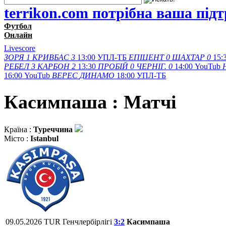
terrikon.com потрібна ваша під
Футбол
Онлайн
Livescore
ЗОРЯ
1
КРИВБАС
3
13:00
УПЛ-ТБ
ЕПІЦЕНТ
0
ШАХТАР
0
15:
РЕБЕЛ
3
КАРБОН
2
13:30
ПРОБІЙ
0
ЧЕРНІГ.
0
14:00
YouTub
16:00
YouTub
ВЕРЕС
ДИНАМО
18:00
УПЛ-ТБ
Касимпаша : Матчi
Країна :
Туреччина
Місто :
Istanbul
09.05.2026
TUR
Генчлербірлігі
3:2
Касимпаша