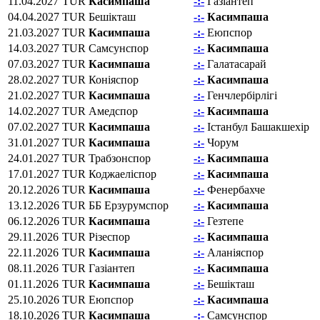
11.04.2027
TUR
Касимпаша
-:-
Газіантеп
04.04.2027
TUR
Бешікташ
-:-
Касимпаша
21.03.2027
TUR
Касимпаша
-:-
Eюпспор
14.03.2027
TUR
Самсунспор
-:-
Касимпаша
07.03.2027
TUR
Касимпаша
-:-
Галатасарай
28.02.2027
TUR
Коніяспор
-:-
Касимпаша
21.02.2027
TUR
Касимпаша
-:-
Генчлербірлігі
14.02.2027
TUR
Амедспор
-:-
Касимпаша
07.02.2027
TUR
Касимпаша
-:-
Істанбул Башакшехір
31.01.2027
TUR
Касимпаша
-:-
Чорум
24.01.2027
TUR
Трабзонспор
-:-
Касимпаша
17.01.2027
TUR
Коджаеліспор
-:-
Касимпаша
20.12.2026
TUR
Касимпаша
-:-
Фенербахче
13.12.2026
TUR
ББ Ерзурумспор
-:-
Касимпаша
06.12.2026
TUR
Касимпаша
-:-
Гезтепе
29.11.2026
TUR
Різеспор
-:-
Касимпаша
22.11.2026
TUR
Касимпаша
-:-
Аланіяспор
08.11.2026
TUR
Газіантеп
-:-
Касимпаша
01.11.2026
TUR
Касимпаша
-:-
Бешікташ
25.10.2026
TUR
Eюпспор
-:-
Касимпаша
18.10.2026
TUR
Касимпаша
-:-
Самсунспор