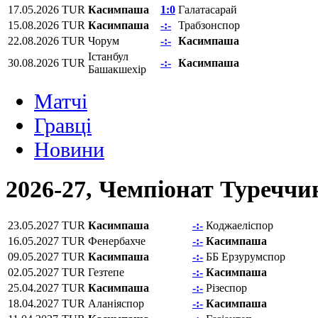
17.05.2026
TUR
Касимпаша
1:0
Галатасарай
15.08.2026
TUR
Касимпаша
-:-
Трабзонспор
22.08.2026
TUR
Чорум
-:-
Касимпаша
Істанбул
30.08.2026
TUR
-:-
Касимпаша
Башакшехір
Матчi
Гравці
Новини
2026-27, Чемпіонат Туреччи
23.05.2027
TUR
Касимпаша
-:-
Коджаеліспор
16.05.2027
TUR
Фенербахче
-:-
Касимпаша
09.05.2027
TUR
Касимпаша
-:-
ББ Ерзурумспор
02.05.2027
TUR
Гезтепе
-:-
Касимпаша
25.04.2027
TUR
Касимпаша
-:-
Різеспор
18.04.2027
TUR
Аланіяспор
-:-
Касимпаша