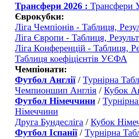
Трансфери 2026 :
Трансфери 
Єврокубки:
Ліга Чемпіонів - Таблиця, Резу
Ліга Європи - Таблиця, Резуль
Ліга Конференцій - Таблиця, Р
Таблиця коефіцієнтів УЄФА
Чемпіонати:
Футбол Англії
/
Турнірна Табл
Чемпионшип Англія
/
Кубок Ан
Футбол Німеччини
/
Турнірна
Німеччини
Друга Бундесліга
/
Кубок Німе
Футбол Іспанії
/
Турнірна Таб