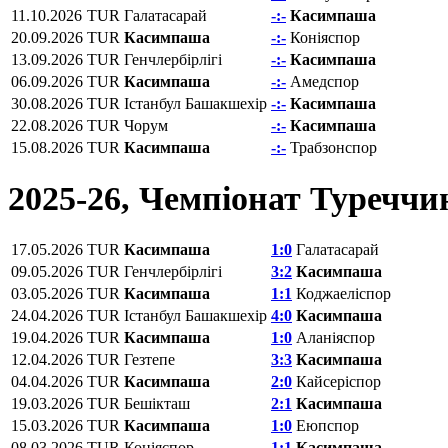
11.10.2026
TUR
Галатасарай
-:-
Касимпаша
20.09.2026
TUR
Касимпаша
-:-
Коніяспор
13.09.2026
TUR
Генчлербірлігі
-:-
Касимпаша
06.09.2026
TUR
Касимпаша
-:-
Амедспор
30.08.2026
TUR
Істанбул Башакшехір
-:-
Касимпаша
22.08.2026
TUR
Чорум
-:-
Касимпаша
15.08.2026
TUR
Касимпаша
-:-
Трабзонспор
2025-26, Чемпіонат Туреччи
17.05.2026
TUR
Касимпаша
1:0
Галатасарай
09.05.2026
TUR
Генчлербірлігі
3:2
Касимпаша
03.05.2026
TUR
Касимпаша
1:1
Коджаеліспор
24.04.2026
TUR
Істанбул Башакшехір
4:0
Касимпаша
19.04.2026
TUR
Касимпаша
1:0
Аланіяспор
12.04.2026
TUR
Гезтепе
3:3
Касимпаша
04.04.2026
TUR
Касимпаша
2:0
Кайсеріспор
19.03.2026
TUR
Бешікташ
2:1
Касимпаша
15.03.2026
TUR
Касимпаша
1:0
Eюпспор
08.03.2026
TUR
Коніяспор
1:1
Касимпаша