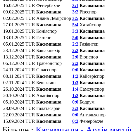
16.02.2025
TUR
Фенербахче
3:1
Касимпаша
09.02.2025
TUR
Касимпаша
3:2
Різеспор
02.02.2025
TUR
Адана Демірспор
3:5
Касимпаша
27.01.2025
TUR
Касимпаша
5:4
Хатайспор
19.01.2025
TUR
Коніяспор
3:3
Касимпаша
13.01.2025
TUR
Гезтепе
5:0
Касимпаша
05.01.2025
TUR
Касимпаша
2:2
Газіантеп
23.12.2024
TUR
Башакшехір
2:2
Касимпаша
13.12.2024
TUR
Касимпаша
2:0
Eюпспор
06.12.2024
TUR
Трабзонспор
2:2
Касимпаша
24.11.2024
TUR
Сівасспор
0:0
Касимпаша
08.11.2024
TUR
Касимпаша
1:2
Кайсеріспор
02.11.2024
TUR
Бешікташ
1:3
Касимпаша
26.10.2024
TUR
Касимпаша
1:4
Самсунспор
20.10.2024
TUR
Аланіяспор
1:2
Касимпаша
05.10.2024
TUR
Касимпаша
0:0
Бодрум
28.09.2024
TUR
Галатасарай
3:3
Касимпаша
22.09.2024
TUR
Касимпаша
0:0
Антальяспор
15.09.2024
TUR
Касимпаша
0:2
Фенербахче
Більше :
Касимпаша - Архів матчі