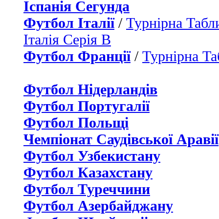
Іспанія Сегунда
Футбол Італії
/
Турнірна Табли
Італія Серія B
Футбол Франції
/
Турнірна Та
Футбол Нідерландiв
Футбол Португалії
Футбол Польщі
Чемпіонат Саудівської Аравії
Футбол Узбекистану
Футбол Казахстану
Футбол Туреччини
Футбол Азербайджану