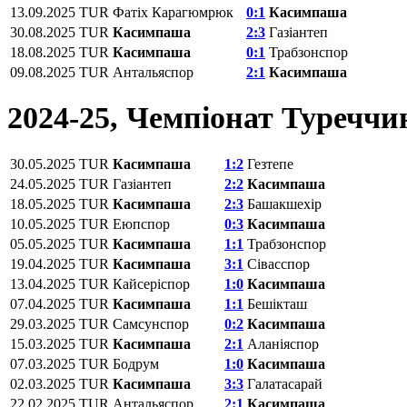
13.09.2025
TUR
Фатіх Карагюмрюк
0:1
Касимпаша
30.08.2025
TUR
Касимпаша
2:3
Газіантеп
18.08.2025
TUR
Касимпаша
0:1
Трабзонспор
09.08.2025
TUR
Антальяспор
2:1
Касимпаша
2024-25, Чемпіонат Туреччи
30.05.2025
TUR
Касимпаша
1:2
Гезтепе
24.05.2025
TUR
Газіантеп
2:2
Касимпаша
18.05.2025
TUR
Касимпаша
2:3
Башакшехір
10.05.2025
TUR
Eюпспор
0:3
Касимпаша
05.05.2025
TUR
Касимпаша
1:1
Трабзонспор
19.04.2025
TUR
Касимпаша
3:1
Сівасспор
13.04.2025
TUR
Кайсеріспор
1:0
Касимпаша
07.04.2025
TUR
Касимпаша
1:1
Бешікташ
29.03.2025
TUR
Самсунспор
0:2
Касимпаша
15.03.2025
TUR
Касимпаша
2:1
Аланіяспор
07.03.2025
TUR
Бодрум
1:0
Касимпаша
02.03.2025
TUR
Касимпаша
3:3
Галатасарай
22.02.2025
TUR
Антальяспор
2:1
Касимпаша