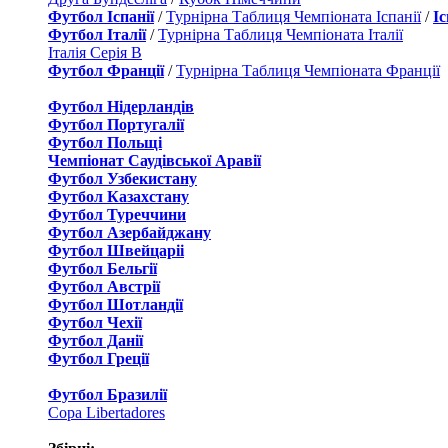
Футбол Іспанії
/
Турнірна Таблиця Чемпіоната Іспанії
/
І
Футбол Італії
/
Турнірна Таблиця Чемпіоната Італії
Італія Серія B
Футбол Франції
/
Турнірна Таблиця Чемпіоната Франції
Футбол Нідерландiв
Футбол Португалії
Футбол Польщі
Чемпіонат Саудівської Аравії
Футбол Узбекистану
Футбол Казахстану
Футбол Туреччини
Футбол Азербайджану
Футбол Швейцаріі
Футбол Бельгії
Футбол Австрії
Футбол Шотландії
Футбол Чехії
Футбол Данії
Футбол Греції
Футбол Бразилії
Copa Libertadores