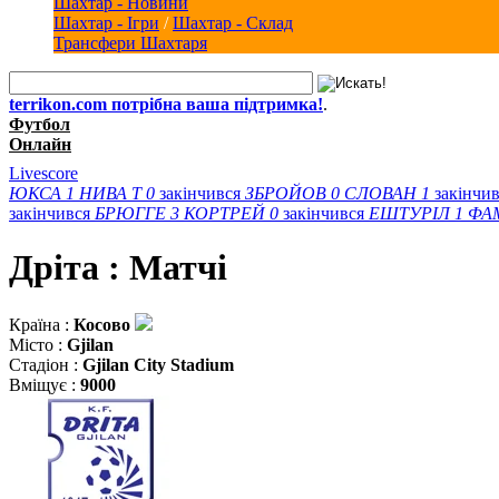
Шахтар - Новини
Шахтар - Ігри
/
Шахтар - Склад
Трансфери Шахтаря
terrikon.com потрібна ваша підтримка!
.
Футбол
Онлайн
Livescore
ЮКСА
1
НИВА Т
0
закінчився
ЗБРОЙОВ
0
СЛОВАН
1
закінчи
закінчився
БРЮГГЕ
3
КОРТРЕЙ
0
закінчився
ЕШТУРІЛ
1
ФА
Дріта : Матчi
Країна :
Косово
Місто :
Gjilan
Стадіон :
Gjilan City Stadium
Вміщує :
9000