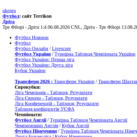
uk
en
ru
Футбол
: сайт Terrikon
Дріта
Тре Фйорі - Дріта 1:4 06.08.2026 CNL, Дріта - Тре Фйорі 13.08
Футбол Новини
Футбол
Футбол Онлайн
/
Livescore
Футбол України
/
Турнірна Таблиця Чемпіоната України
Футбол України: Перша ліга
Футбол України: Друга ліга
Кубок України
Трансфери 2026 :
Трансфери України
/
Трансфери Шахта
Єврокубки:
Ліга Чемпіонів - Таблиця, Результати
Ліга Європи - Таблиця, Результати
Ліга Конференцій - Таблиця, Результати
Таблиця коефіцієнтів УЄФА
Чемпіонати:
Футбол Англії
/
Турнірна Таблиця Чемпіоната Англії
Чемпионшип Англія
/
Кубок Англії
Футбол Німеччини
/
Турнірна Таблиця Чемпіоната Німе
Друга Бундесліга
/
Кубок Німеччини