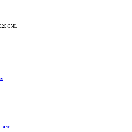
.2026 CNL
ря
ччини