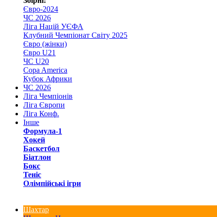
Збірні:
Євро-2024
ЧС 2026
Ліга Націй УЄФА
Клубний Чемпіонат Світу 2025
Євро (жінки)
Євро U21
ЧС U20
Copa America
Кубок Африки
ЧС 2026
Ліга Чемпіонів
Ліга Європи
Ліга Конф.
Інше
Формула-1
Хокей
Баскетбол
Біатлон
Бокс
Теніс
Олімпійські ігри
Шахтар