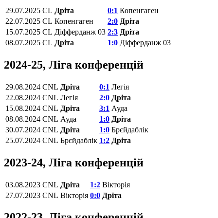
29.07.2025
CL
Дріта
0:1
Копенгаген
22.07.2025
CL
Копенгаген
2:0
Дріта
15.07.2025
CL
Діфферданж 03
2:3
Дріта
08.07.2025
CL
Дріта
1:0
Діфферданж 03
2024-25, Ліга конференцій
29.08.2024
CNL
Дріта
0:1
Легія
22.08.2024
CNL
Легія
2:0
Дріта
15.08.2024
CNL
Дріта
3:1
Ауда
08.08.2024
CNL
Ауда
1:0
Дріта
30.07.2024
CNL
Дріта
1:0
Брєйдаблік
25.07.2024
CNL
Брєйдаблік
1:2
Дріта
2023-24, Ліга конференцій
03.08.2023
CNL
Дріта
1:2
Вікторія
27.07.2023
CNL
Вікторія
0:0
Дріта
2022-23, Ліга конференцій