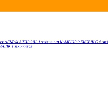
вся
АЛЬТАХ
3
ТИРОЛЬ
1
закінчився
КАМБЮР
0
ЕКСЕЛЬС
4
зак
МАЛІК
1
закінчився