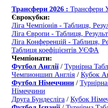
Трансфери 2026 :
Трансфери 
Єврокубки:
Ліга Чемпіонів - Таблиця, Резу
Ліга Європи - Таблиця, Резуль
Ліга Конференцій - Таблиця, Р
Таблиця коефіцієнтів УЄФА
Чемпіонати:
Футбол Англії
/
Турнірна Табл
Чемпионшип Англія
/
Кубок Ан
Футбол Німеччини
/
Турнірна
Німеччини
Друга Бундесліга
/
Кубок Німе
Футбол Іспанії
/
Турнірна Таб