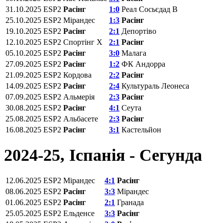
31.10.2025
ESP2
Расінг
1:0
Реал Сосьєдад B
25.10.2025
ESP2
Мірандес
1:3
Расінг
19.10.2025
ESP2
Расінг
2:1
Депортіво
12.10.2025
ESP2
Спортінг Х
2:1
Расінг
05.10.2025
ESP2
Расінг
3:0
Малага
27.09.2025
ESP2
Расінг
1:2
ФК Андорра
21.09.2025
ESP2
Кордова
2:2
Расінг
14.09.2025
ESP2
Расінг
2:4
Культураль Леонеса
07.09.2025
ESP2
Альмерія
2:3
Расінг
30.08.2025
ESP2
Расінг
4:1
Сеута
25.08.2025
ESP2
Альбасете
2:3
Расінг
16.08.2025
ESP2
Расінг
3:1
Кастельйон
2024-25, Іспанія - Сегунда
12.06.2025
ESP2
Мірандес
4:1
Расінг
08.06.2025
ESP2
Расінг
3:3
Мірандес
01.06.2025
ESP2
Расінг
2:1
Гранада
25.05.2025
ESP2
Ельденсе
3:3
Расінг