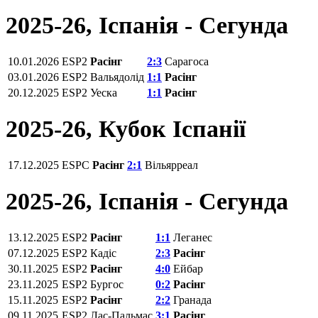
2025-26, Іспанія - Сегунда
10.01.2026
ESP2
Расінг
2:3
Сарагоса
03.01.2026
ESP2
Вальядолід
1:1
Расінг
20.12.2025
ESP2
Уеска
1:1
Расінг
2025-26, Кубок Іспанії
17.12.2025
ESPC
Расінг
2:1
Вільярреал
2025-26, Іспанія - Сегунда
13.12.2025
ESP2
Расінг
1:1
Леганес
07.12.2025
ESP2
Кадіс
2:3
Расінг
30.11.2025
ESP2
Расінг
4:0
Ейбар
23.11.2025
ESP2
Бургос
0:2
Расінг
15.11.2025
ESP2
Расінг
2:2
Гранада
09.11.2025
ESP2
Лас-Пальмас
3:1
Расінг