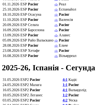
01.11.2026
ESP
Расінг
-:-
Реал
25.10.2026
ESP
Расінг
-:-
Еспаньйол
18.10.2026
ESP
Осасуна
-:-
Расінг
11.10.2026
ESP
Расінг
-:-
Валенсія
20.09.2026
ESP
Сельта
-:-
Расінг
16.09.2026
ESP
Барселона
-:-
Расінг
13.09.2026
ESP
Расінг
-:-
Алавес
05.09.2026
ESP
Райо Вальєкано
-:-
Расінг
28.08.2026
ESP
Расінг
-:-
Ельче
23.08.2026
ESP
Хетафе
-:-
Расінг
16.08.2026
ESP
Расінг
-:-
Вільярреал
2025-26, Іспанія - Сегунда
31.05.2026
ESP2
Расінг
4:1
Кадіс
24.05.2026
ESP2
Малага
1:1
Расінг
16.05.2026
ESP2
Расінг
4:1
Вальядолід
10.05.2026
ESP2
Леганес
1:2
Расінг
03.05.2026
ESP2
Расінг
4:2
Уеска