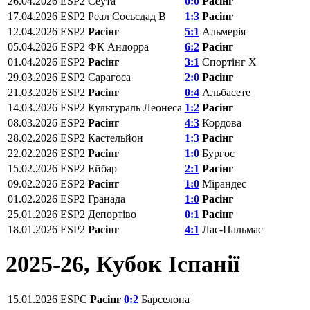
26.04.2026
ESP2
Сеута
0:0
Расінг
17.04.2026
ESP2
Реал Сосьєдад B
1:3
Расінг
12.04.2026
ESP2
Расінг
5:1
Альмерія
05.04.2026
ESP2
ФК Андорра
6:2
Расінг
01.04.2026
ESP2
Расінг
3:1
Спортінг Х
29.03.2026
ESP2
Сарагоса
2:0
Расінг
21.03.2026
ESP2
Расінг
0:4
Альбасете
14.03.2026
ESP2
Культураль Леонеса
1:2
Расінг
08.03.2026
ESP2
Расінг
4:3
Кордова
28.02.2026
ESP2
Кастельйон
1:3
Расінг
22.02.2026
ESP2
Расінг
1:0
Бургос
15.02.2026
ESP2
Ейбар
2:1
Расінг
09.02.2026
ESP2
Расінг
1:0
Мірандес
01.02.2026
ESP2
Гранада
1:0
Расінг
25.01.2026
ESP2
Депортіво
0:1
Расінг
18.01.2026
ESP2
Расінг
4:1
Лас-Пальмас
2025-26, Кубок Іспанії
15.01.2026
ESPC
Расінг
0:2
Барселона