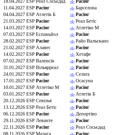
18.04.2027
ESP
Реал Сосьєдад
-:-
Расінг
11.04.2027
ESP
Расінг
-:-
Барселона
04.04.2027
ESP
Атлетік Б
-:-
Расінг
21.03.2027
ESP
Расінг
-:-
Реал Бетіс
14.03.2027
ESP
Расінг
-:-
Атлетіко М
07.03.2027
ESP
Еспаньйол
-:-
Расінг
28.02.2027
ESP
Расінг
-:-
Райо Вальєкано
21.02.2027
ESP
Алавес
-:-
Расінг
14.02.2027
ESP
Расінг
-:-
Хетафе
07.02.2027
ESP
Валенсія
-:-
Расінг
31.01.2027
ESP
Вільярреал
-:-
Расінг
24.01.2027
ESP
Расінг
-:-
Сельта
17.01.2027
ESP
Расінг
-:-
Осасуна
10.01.2027
ESP
Атлетіко М
-:-
Расінг
03.01.2027
ESP
Расінг
-:-
Атлетік Б
20.12.2026
ESP
Севілья
-:-
Расінг
13.12.2026
ESP
Реал Бетіс
-:-
Расінг
06.12.2026
ESP
Расінг
-:-
Депортіво
29.11.2026
ESP
Леванте
-:-
Расінг
22.11.2026
ESP
Расінг
-:-
Реал Сосьєдад
08.11.2026
ESP
Малага
-:-
Расінг