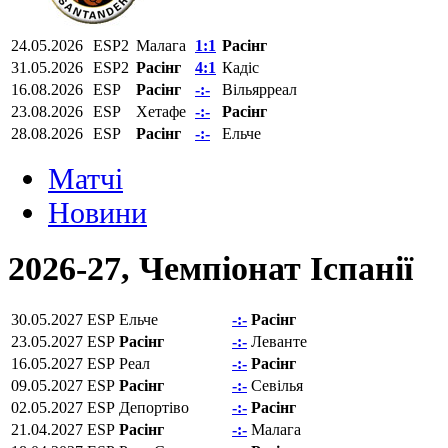
24.05.2026
ESP2
Малага
1:1
Расінг
31.05.2026
ESP2
Расінг
4:1
Кадіс
16.08.2026
ESP
Расінг
-:-
Вільярреал
23.08.2026
ESP
Хетафе
-:-
Расінг
28.08.2026
ESP
Расінг
-:-
Ельче
Матчi
Новини
2026-27, Чемпiонат Іспанії
30.05.2027
ESP
Ельче
-:-
Расінг
23.05.2027
ESP
Расінг
-:-
Леванте
16.05.2027
ESP
Реал
-:-
Расінг
09.05.2027
ESP
Расінг
-:-
Севілья
02.05.2027
ESP
Депортіво
-:-
Расінг
21.04.2027
ESP
Расінг
-:-
Малага