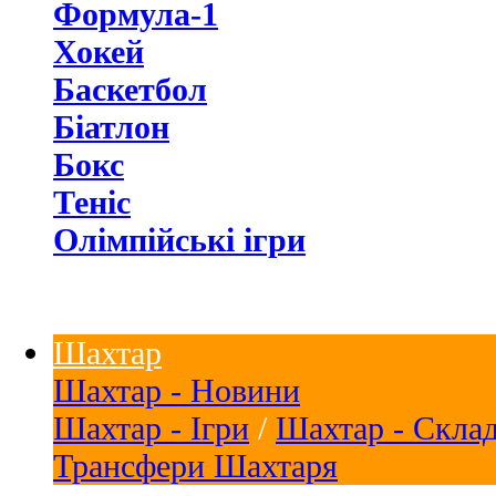
Формула-1
Хокей
Баскетбол
Біатлон
Бокс
Теніс
Олімпійські ігри
Шахтар
Шахтар - Новини
Шахтар - Ігри
/
Шахтар - Скла
Трансфери Шахтаря