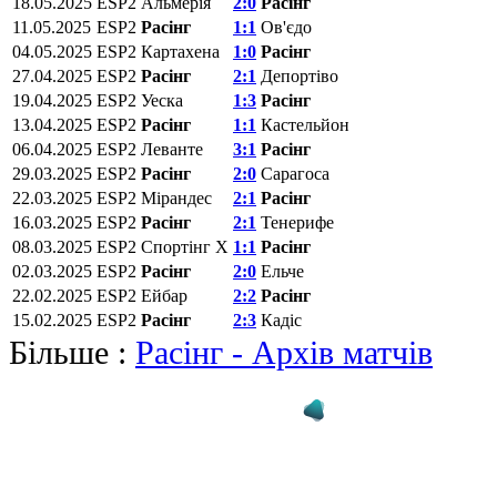
18.05.2025
ESP2
Альмерія
2:0
Расінг
11.05.2025
ESP2
Расінг
1:1
Ов'єдо
04.05.2025
ESP2
Картахена
1:0
Расінг
27.04.2025
ESP2
Расінг
2:1
Депортіво
19.04.2025
ESP2
Уеска
1:3
Расінг
13.04.2025
ESP2
Расінг
1:1
Кастельйон
06.04.2025
ESP2
Леванте
3:1
Расінг
29.03.2025
ESP2
Расінг
2:0
Сарагоса
22.03.2025
ESP2
Мірандес
2:1
Расінг
16.03.2025
ESP2
Расінг
2:1
Тенерифе
08.03.2025
ESP2
Спортінг Х
1:1
Расінг
02.03.2025
ESP2
Расінг
2:0
Ельче
22.02.2025
ESP2
Ейбар
2:2
Расінг
15.02.2025
ESP2
Расінг
2:3
Кадіс
Більше :
Расінг - Архів матчів