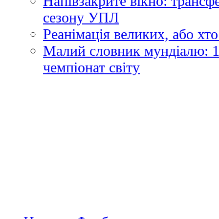
Напівзакрите вікно: трансф
сезону УПЛ
Реанімація великих, або хто
Малий словник мундіалю: 1
чемпіонат світу