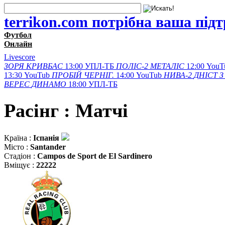
terrikon.com потрібна ваша під
Футбол
Онлайн
Livescore
ЗОРЯ
КРИВБАС
13:00
УПЛ-ТБ
ПОЛІС-2
МЕТАЛІС
12:00
YouT
13:30
YouTub
ПРОБІЙ
ЧЕРНІГ.
14:00
YouTub
НИВА-2
ДНІСТ З
ВЕРЕС
ДИНАМО
18:00
УПЛ-ТБ
Расінг : Матчi
Країна :
Іспанія
Місто :
Santander
Стадіон :
Campos de Sport de El Sardinero
Вміщує :
22222