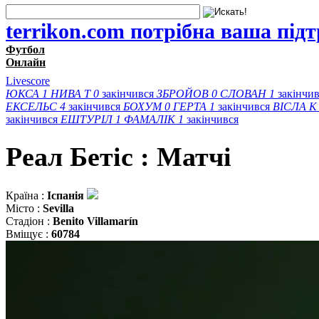
terrikon.com потрібна ваша під
Футбол
Онлайн
Livescore
ЮКСА
1
НИВА Т
0
закінчився
ЗБРОЙОВ
0
СЛОВАН
1
закінчи
ЕКСЕЛЬС
4
закінчився
БОХУМ
0
ГЕРТА
1
закінчився
ВІСЛА K
закінчився
ЕШТУРІЛ
1
ФАМАЛІК
1
закінчився
Реал Бетіс : Матчi
Країна :
Іспанія
Місто :
Sevilla
Стадіон :
Benito Villamarín
Вміщує :
60784