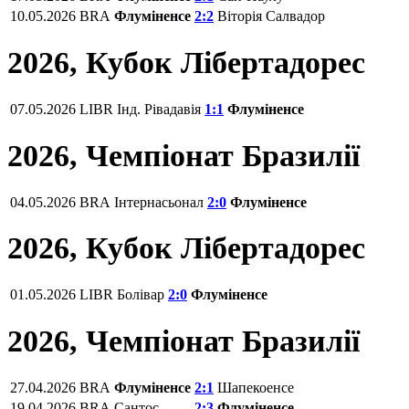
10.05.2026
BRA
Флуміненсе
2:2
Віторія Салвадор
2026, Кубок Лібертадорес
07.05.2026
LIBR
Інд. Рівадавія
1:1
Флуміненсе
2026, Чемпіонат Бразилії
04.05.2026
BRA
Інтернасьонал
2:0
Флуміненсе
2026, Кубок Лібертадорес
01.05.2026
LIBR
Болівар
2:0
Флуміненсе
2026, Чемпіонат Бразилії
27.04.2026
BRA
Флуміненсе
2:1
Шапекоенсе
19.04.2026
BRA
Сантос
2:3
Флуміненсе