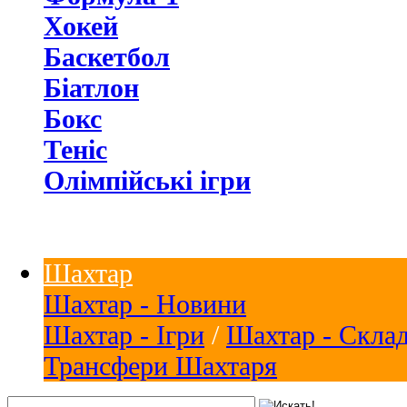
Хокей
Баскетбол
Біатлон
Бокс
Теніс
Олімпійські ігри
Шахтар
Шахтар - Новини
Шахтар - Ігри
/
Шахтар - Скла
Трансфери Шахтаря