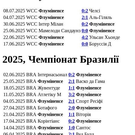
08.07.2025
WCC
Флуміненсе
0:2
Челсі
04.07.2025
WCC
Флуміненсе
2:1
Аль-Гіляль
30.06.2025
WCC
Інтер Мілан
0:2
Флуміненсе
25.06.2025
WCC
Мамелоди Сандаунз
0:0
Флуміненсе
22.06.2025
WCC
Флуміненсе
4:2
Ульсан Хьонде
17.06.2025
WCC
Флуміненсе
0:0
Боруссія Д
2025, Чемпіонат Бразилії
02.06.2025
BRA
Інтернасьонал
0:2
Флуміненсе
25.05.2025
BRA
Флуміненсе
2:1
Васко да Гама
18.05.2025
BRA
Жувентуде
1:1
Флуміненсе
11.05.2025
BRA
Атлетіку М
3:2
Флуміненсе
04.05.2025
BRA
Флуміненсе
2:1
Спорт Ресіфі
27.04.2025
BRA
Ботафого
2:0
Флуміненсе
21.04.2025
BRA
Флуміненсе
1:1
Віторія
17.04.2025
BRA
Корінтіанс
0:2
Флуміненсе
14.04.2025
BRA
Флуміненсе
1:0
Сантос
06.04.2025
BRA
Флуміненсе
2:1
Ред Булл