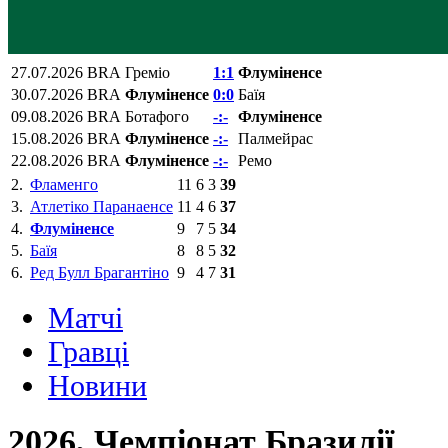
27.07.2026
BRA
Греміо
1:1
Флуміненсе
30.07.2026
BRA
Флуміненсе
0:0
Баїя
09.08.2026
BRA
Ботафого
-:-
Флуміненсе
15.08.2026
BRA
Флуміненсе
-:-
Палмейрас
22.08.2026
BRA
Флуміненсе
-:-
Ремо
2.
Фламенго
11
6
3
39
3.
Атлетіко Паранаенсе
11
4
6
37
4.
Флуміненсе
9
7
5
34
5.
Баїя
8
8
5
32
6.
Ред Булл Брагантіно
9
4
7
31
Матчi
Гравці
Новини
2026, Чемпіонат Бразилії