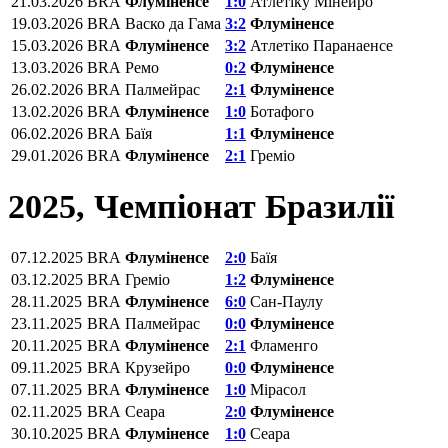
21.03.2026
BRA
Флуміненсе
1:0
Атлетіку Мінейро
19.03.2026
BRA
Васко да Гама
3:2
Флуміненсе
15.03.2026
BRA
Флуміненсе
3:2
Атлетіко Паранаенсе
13.03.2026
BRA
Ремо
0:2
Флуміненсе
26.02.2026
BRA
Палмейрас
2:1
Флуміненсе
13.02.2026
BRA
Флуміненсе
1:0
Ботафого
06.02.2026
BRA
Баїя
1:1
Флуміненсе
29.01.2026
BRA
Флуміненсе
2:1
Греміо
2025, Чемпіонат Бразилії
07.12.2025
BRA
Флуміненсе
2:0
Баїя
03.12.2025
BRA
Греміо
1:2
Флуміненсе
28.11.2025
BRA
Флуміненсе
6:0
Сан-Паулу
23.11.2025
BRA
Палмейрас
0:0
Флуміненсе
20.11.2025
BRA
Флуміненсе
2:1
Фламенго
09.11.2025
BRA
Крузейро
0:0
Флуміненсе
07.11.2025
BRA
Флуміненсе
1:0
Мірасол
02.11.2025
BRA
Сеара
2:0
Флуміненсе
30.10.2025
BRA
Флуміненсе
1:0
Сеара