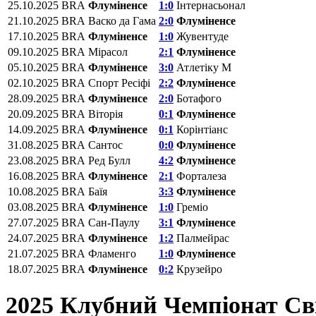
25.10.2025
BRA
Флуміненсе
1:0
Інтернасьонал
21.10.2025
BRA
Васко да Гама
2:0
Флуміненсе
17.10.2025
BRA
Флуміненсе
1:0
Жувентуде
09.10.2025
BRA
Мірасол
2:1
Флуміненсе
05.10.2025
BRA
Флуміненсе
3:0
Атлетіку М
02.10.2025
BRA
Спорт Ресіфі
2:2
Флуміненсе
28.09.2025
BRA
Флуміненсе
2:0
Ботафого
20.09.2025
BRA
Віторія
0:1
Флуміненсе
14.09.2025
BRA
Флуміненсе
0:1
Корінтіанс
31.08.2025
BRA
Сантос
0:0
Флуміненсе
23.08.2025
BRA
Ред Булл
4:2
Флуміненсе
16.08.2025
BRA
Флуміненсе
2:1
Форталеза
10.08.2025
BRA
Баїя
3:3
Флуміненсе
03.08.2025
BRA
Флуміненсе
1:0
Греміо
27.07.2025
BRA
Сан-Паулу
3:1
Флуміненсе
24.07.2025
BRA
Флуміненсе
1:2
Палмейрас
21.07.2025
BRA
Фламенго
1:0
Флуміненсе
18.07.2025
BRA
Флуміненсе
0:2
Крузейро
2025 Клубний Чемпіонат Св