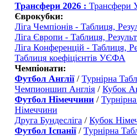
Трансфери 2026 :
Трансфери 
Єврокубки:
Ліга Чемпіонів - Таблиця, Резу
Ліга Європи - Таблиця, Резуль
Ліга Конференцій - Таблиця, Р
Таблиця коефіцієнтів УЄФА
Чемпіонати:
Футбол Англії
/
Турнірна Табл
Чемпионшип Англія
/
Кубок Ан
Футбол Німеччини
/
Турнірна
Німеччини
Друга Бундесліга
/
Кубок Німе
Футбол Іспанії
/
Турнірна Таб