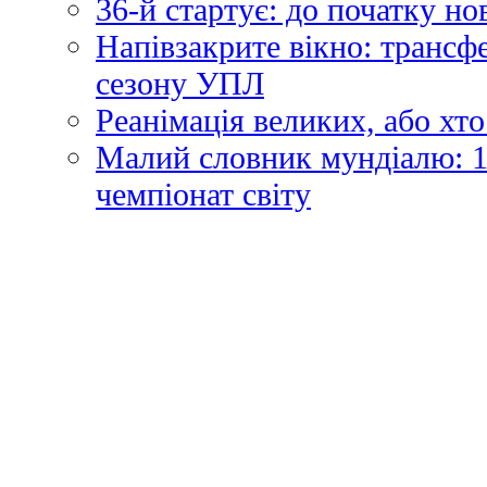
36-й стартує: до початку н
Напівзакрите вікно: трансф
сезону УПЛ
Реанімація великих, або хто
Малий словник мундіалю: 1
чемпіонат світу