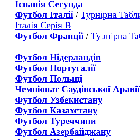
Іспанія Сегунда
Футбол Італії
/
Турнірна Табли
Італія Серія B
Футбол Франції
/
Турнірна Та
Футбол Нідерландiв
Футбол Португалії
Футбол Польщі
Чемпіонат Саудівської Аравії
Футбол Узбекистану
Футбол Казахстану
Футбол Туреччини
Футбол Азербайджану