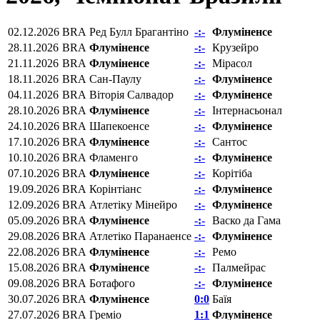
02.12.2026
BRA
Ред Булл Брагантіно
-:-
Флуміненсе
28.11.2026
BRA
Флуміненсе
-:-
Крузейро
21.11.2026
BRA
Флуміненсе
-:-
Мірасол
18.11.2026
BRA
Сан-Паулу
-:-
Флуміненсе
04.11.2026
BRA
Віторія Салвадор
-:-
Флуміненсе
28.10.2026
BRA
Флуміненсе
-:-
Інтернасьонал
24.10.2026
BRA
Шапекоенсе
-:-
Флуміненсе
17.10.2026
BRA
Флуміненсе
-:-
Сантос
10.10.2026
BRA
Фламенго
-:-
Флуміненсе
07.10.2026
BRA
Флуміненсе
-:-
Корітіба
19.09.2026
BRA
Корінтіанс
-:-
Флуміненсе
12.09.2026
BRA
Атлетіку Мінейро
-:-
Флуміненсе
05.09.2026
BRA
Флуміненсе
-:-
Васко да Гама
29.08.2026
BRA
Атлетіко Паранаенсе
-:-
Флуміненсе
22.08.2026
BRA
Флуміненсе
-:-
Ремо
15.08.2026
BRA
Флуміненсе
-:-
Палмейрас
09.08.2026
BRA
Ботафого
-:-
Флуміненсе
30.07.2026
BRA
Флуміненсе
0:0
Баїя
27.07.2026
BRA
Греміо
1:1
Флуміненсе