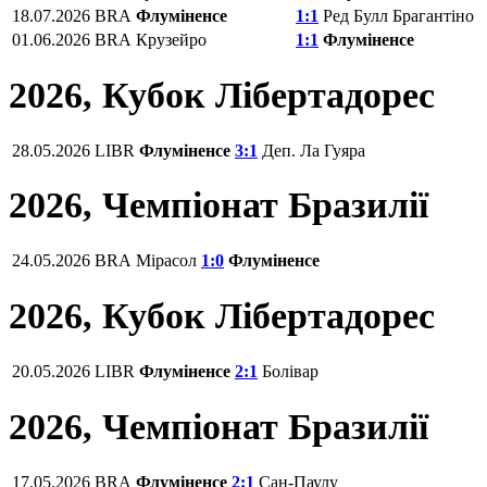
18.07.2026
BRA
Флуміненсе
1:1
Ред Булл Брагантіно
01.06.2026
BRA
Крузейро
1:1
Флуміненсе
2026, Кубок Лібертадорес
28.05.2026
LIBR
Флуміненсе
3:1
Деп. Ла Гуяра
2026, Чемпіонат Бразилії
24.05.2026
BRA
Мірасол
1:0
Флуміненсе
2026, Кубок Лібертадорес
20.05.2026
LIBR
Флуміненсе
2:1
Болівар
2026, Чемпіонат Бразилії
17.05.2026
BRA
Флуміненсе
2:1
Сан-Паулу