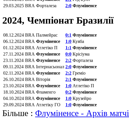
29.03.2025
BRA
Форталеза
2:0
Флуміненсе
2024, Чемпіонат Бразилії
08.12.2024
BRA
Палмейрас
0:1
Флуміненсе
06.12.2024
BRA
Флуміненсе
1:0
Куяба
01.12.2024
BRA
Атлетіко П
1:1
Флуміненсе
27.11.2024
BRA
Флуміненсе
0:0
Крісіума
23.11.2024
BRA
Флуміненсе
2:2
Форталеза
09.11.2024
BRA
Інтернасьонал
2:0
Флуміненсе
02.11.2024
BRA
Флуміненсе
2:2
Греміо
26.10.2024
BRA
Віторія
2:1
Флуміненсе
23.10.2024
BRA
Флуміненсе
1:0
Атлетіко П
18.10.2024
BRA
Фламенго
0:2
Флуміненсе
04.10.2024
BRA
Флуміненсе
1:0
Крузейро
29.09.2024
BRA
Атлетіку ГО
1:0
Флуміненсе
Більше :
Флуміненсе - Архів матч