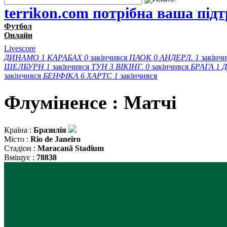
terrikon.com потрібна ваша під
Футбол
Онлайн
Livescore
ДИНАМО
1
КАРАБАХ
0
закінчився
ПАОК
0
АНДЕРЛ.
1
закінч
ШЕЛБУРН
1
закінчився
ТУН
3
ВІКІНГ.
0
закінчився
БРАГА
1
Д
закінчився
БЕНФІКА
6
ХАРТС
1
закінчився
Флуміненсе : Матчi
Країна :
Бразилія
Місто :
Rio de Janeiro
Стадіон :
Maracanã Stadium
Вміщує :
78838