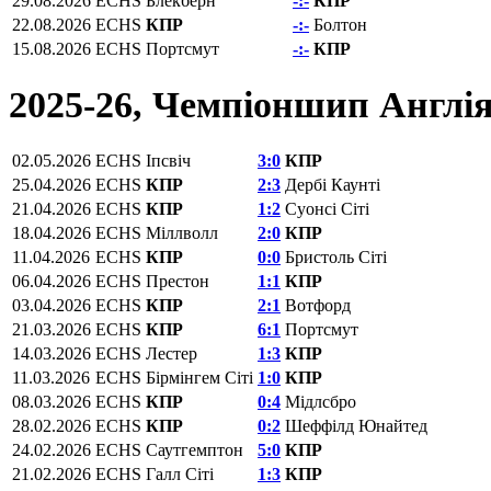
29.08.2026
ECHS
Блекберн
-:-
КПР
22.08.2026
ECHS
КПР
-:-
Болтон
15.08.2026
ECHS
Портсмут
-:-
КПР
2025-26, Чемпіоншип Англі
02.05.2026
ECHS
Іпсвіч
3:0
КПР
25.04.2026
ECHS
КПР
2:3
Дербі Каунті
21.04.2026
ECHS
КПР
1:2
Суонсі Сіті
18.04.2026
ECHS
Міллволл
2:0
КПР
11.04.2026
ECHS
КПР
0:0
Бристоль Сіті
06.04.2026
ECHS
Престон
1:1
КПР
03.04.2026
ECHS
КПР
2:1
Вотфорд
21.03.2026
ECHS
КПР
6:1
Портсмут
14.03.2026
ECHS
Лестер
1:3
КПР
11.03.2026
ECHS
Бірмінгем Сіті
1:0
КПР
08.03.2026
ECHS
КПР
0:4
Мідлсбро
28.02.2026
ECHS
КПР
0:2
Шеффілд Юнайтед
24.02.2026
ECHS
Саутгемптон
5:0
КПР
21.02.2026
ECHS
Галл Сіті
1:3
КПР