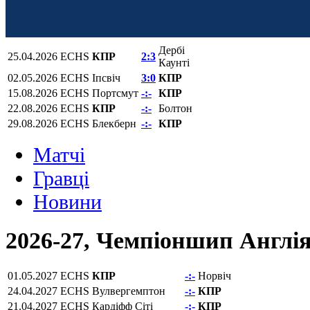
Дербі
25.04.2026
ECHS
КПР
2:3
Каунті
02.05.2026
ECHS
Іпсвіч
3:0
КПР
15.08.2026
ECHS
Портсмут
-:-
КПР
22.08.2026
ECHS
КПР
-:-
Болтон
29.08.2026
ECHS
Блекберн
-:-
КПР
Матчi
Гравці
Новини
2026-27, Чемпіоншип Англі
01.05.2027
ECHS
КПР
-:-
Норвіч
24.04.2027
ECHS
Вулвергемптон
-:-
КПР
21.04.2027
ECHS
Кардіфф Сіті
-:-
КПР