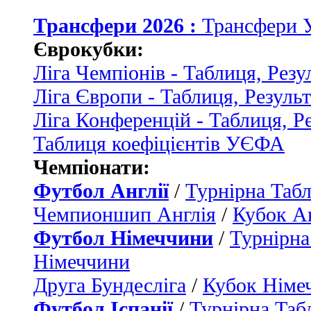
Трансфери 2026 :
Трансфери 
Єврокубки:
Ліга Чемпіонів - Таблиця, Резу
Ліга Європи - Таблиця, Резуль
Ліга Конференцій - Таблиця, Р
Таблиця коефіцієнтів УЄФА
Чемпіонати:
Футбол Англії
/
Турнірна Табл
Чемпионшип Англія
/
Кубок Ан
Футбол Німеччини
/
Турнірна
Німеччини
Друга Бундесліга
/
Кубок Німе
Футбол Іспанії
/
Турнірна Таб