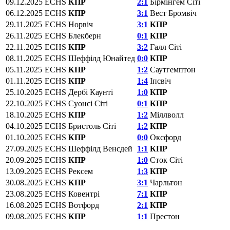
09.12.2025
ECHS
КПР
2:1
Бірмінгем Сіті
06.12.2025
ECHS
КПР
3:1
Вест Бромвіч
29.11.2025
ECHS
Норвіч
3:1
КПР
26.11.2025
ECHS
Блекберн
0:1
КПР
22.11.2025
ECHS
КПР
3:2
Галл Сіті
08.11.2025
ECHS
Шеффілд Юнайтед
0:0
КПР
05.11.2025
ECHS
КПР
1:2
Саутгемптон
01.11.2025
ECHS
КПР
1:4
Іпсвіч
25.10.2025
ECHS
Дербі Каунті
1:0
КПР
22.10.2025
ECHS
Суонсі Сіті
0:1
КПР
18.10.2025
ECHS
КПР
1:2
Міллволл
04.10.2025
ECHS
Бристоль Сіті
1:2
КПР
01.10.2025
ECHS
КПР
0:0
Оксфорд
27.09.2025
ECHS
Шеффілд Венсдей
1:1
КПР
20.09.2025
ECHS
КПР
1:0
Сток Сіті
13.09.2025
ECHS
Рексем
1:3
КПР
30.08.2025
ECHS
КПР
3:1
Чарльтон
23.08.2025
ECHS
Ковентрі
7:1
КПР
16.08.2025
ECHS
Вотфорд
2:1
КПР
09.08.2025
ECHS
КПР
1:1
Престон