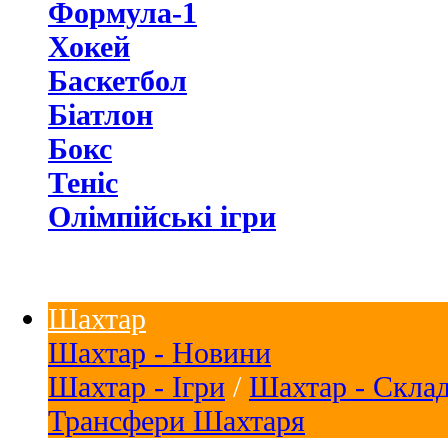
Формула-1
Хокей
Баскетбол
Біатлон
Бокс
Теніс
Олімпійські ігри
Шахтар
Шахтар - Новини
Шахтар - Ігри
/
Шахтар - Скла
Трансфери Шахтаря