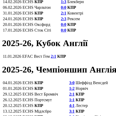
14.02.2026
ECHS
КПР
1:3
Блекберн
06.02.2026
ECHS
Чарльтон
0:0
КПР
31.01.2026
ECHS
КПР
2:1
Ковентрі
24.01.2026
ECHS
КПР
2:3
Рексем
20.01.2026
ECHS
Оксфорд
0:0
КПР
17.01.2026
ECHS
Сток Сіті
0:0
КПР
2025-26, Кубок Англії
11.01.2026
EFAC
Вест Гем
2:1
КПР
2025-26, Чемпіоншип Англі
04.01.2026
ECHS
КПР
3:0
Шеффілд Венсдей
01.01.2026
ECHS
КПР
1:2
Норвіч
29.12.2025
ECHS
Вест Бромвіч
2:1
КПР
26.12.2025
ECHS
Портсмут
1:1
КПР
20.12.2025
ECHS
КПР
4:1
Лестер
13.12.2025
ECHS
Мідлсбро
3:1
КПР