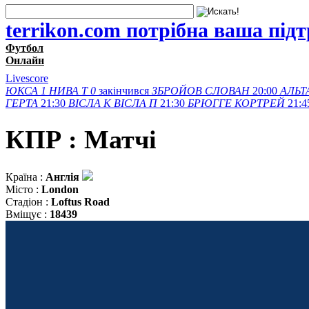
terrikon.com потрібна ваша під
Футбол
Онлайн
Livescore
ЮКСА
1
НИВА Т
0
закінчився
ЗБРОЙОВ
СЛОВАН
20:00
АЛЬТ
ГЕРТА
21:30
ВІСЛА K
ВІСЛА П
21:30
БРЮГГЕ
КОРТРЕЙ
21:4
КПР : Матчi
Країна :
Англія
Місто :
London
Стадіон :
Loftus Road
Вміщує :
18439