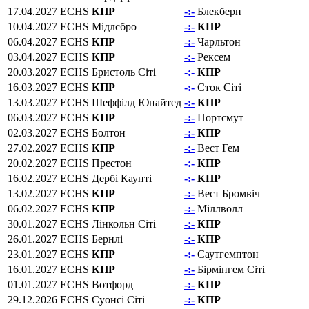
17.04.2027
ECHS
КПР
-:-
Блекберн
10.04.2027
ECHS
Мідлсбро
-:-
КПР
06.04.2027
ECHS
КПР
-:-
Чарльтон
03.04.2027
ECHS
КПР
-:-
Рексем
20.03.2027
ECHS
Бристоль Сіті
-:-
КПР
16.03.2027
ECHS
КПР
-:-
Сток Сіті
13.03.2027
ECHS
Шеффілд Юнайтед
-:-
КПР
06.03.2027
ECHS
КПР
-:-
Портсмут
02.03.2027
ECHS
Болтон
-:-
КПР
27.02.2027
ECHS
КПР
-:-
Вест Гем
20.02.2027
ECHS
Престон
-:-
КПР
16.02.2027
ECHS
Дербі Каунті
-:-
КПР
13.02.2027
ECHS
КПР
-:-
Вест Бромвіч
06.02.2027
ECHS
КПР
-:-
Міллволл
30.01.2027
ECHS
Лінкольн Сіті
-:-
КПР
26.01.2027
ECHS
Бернлі
-:-
КПР
23.01.2027
ECHS
КПР
-:-
Саутгемптон
16.01.2027
ECHS
КПР
-:-
Бірмінгем Сіті
01.01.2027
ECHS
Вотфорд
-:-
КПР
29.12.2026
ECHS
Суонсі Сіті
-:-
КПР