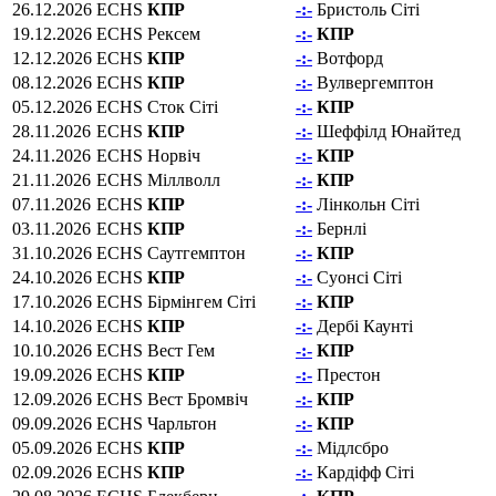
26.12.2026
ECHS
КПР
-:-
Бристоль Сіті
19.12.2026
ECHS
Рексем
-:-
КПР
12.12.2026
ECHS
КПР
-:-
Вотфорд
08.12.2026
ECHS
КПР
-:-
Вулвергемптон
05.12.2026
ECHS
Сток Сіті
-:-
КПР
28.11.2026
ECHS
КПР
-:-
Шеффілд Юнайтед
24.11.2026
ECHS
Норвіч
-:-
КПР
21.11.2026
ECHS
Міллволл
-:-
КПР
07.11.2026
ECHS
КПР
-:-
Лінкольн Сіті
03.11.2026
ECHS
КПР
-:-
Бернлі
31.10.2026
ECHS
Саутгемптон
-:-
КПР
24.10.2026
ECHS
КПР
-:-
Суонсі Сіті
17.10.2026
ECHS
Бірмінгем Сіті
-:-
КПР
14.10.2026
ECHS
КПР
-:-
Дербі Каунті
10.10.2026
ECHS
Вест Гем
-:-
КПР
19.09.2026
ECHS
КПР
-:-
Престон
12.09.2026
ECHS
Вест Бромвіч
-:-
КПР
09.09.2026
ECHS
Чарльтон
-:-
КПР
05.09.2026
ECHS
КПР
-:-
Мідлсбро
02.09.2026
ECHS
КПР
-:-
Кардіфф Сіті