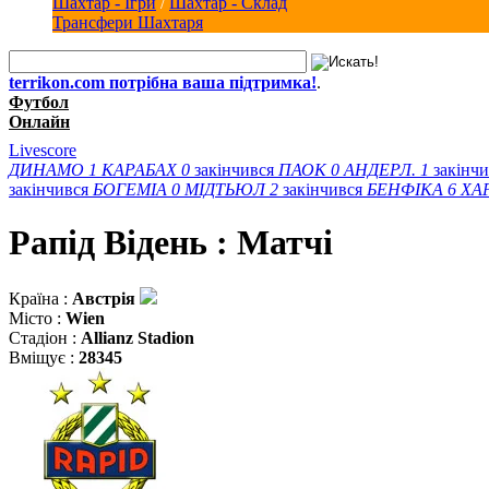
Шахтар - Ігри
/
Шахтар - Склад
Трансфери Шахтаря
terrikon.com потрібна ваша підтримка!
.
Футбол
Онлайн
Livescore
ДИНАМО
1
КАРАБАХ
0
закінчився
ПАОК
0
АНДЕРЛ.
1
закінч
закінчився
БОГЕМІА
0
МІДТЬЮЛ
2
закінчився
БЕНФІКА
6
ХА
Рапід Відень : Матчi
Країна :
Австрія
Місто :
Wien
Стадіон :
Allianz Stadion
Вміщує :
28345