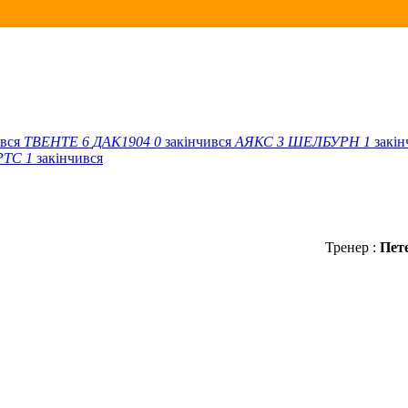
ився
ТВЕНТЕ
6
ДАК1904
0
закінчився
АЯКС
3
ШЕЛБУРН
1
закі
РТС
1
закінчився
Тренер :
Пет