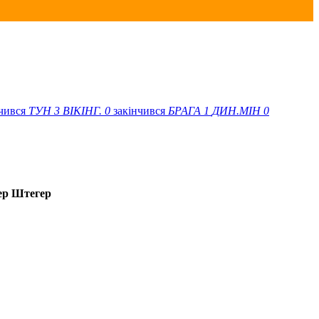
нчився
ТУН
3
ВІКІНГ.
0
закінчився
БРАГА
1
ДИН.МІН
0
ер Штегер