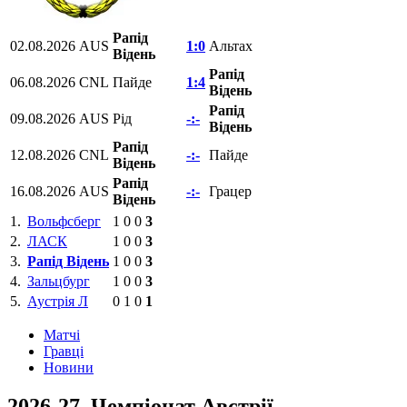
Рапід
02.08.2026
AUS
1:0
Альтах
Відень
Рапід
06.08.2026
CNL
Пайде
1:4
Відень
Рапід
09.08.2026
AUS
Рід
-:-
Відень
Рапід
12.08.2026
CNL
-:-
Пайде
Відень
Рапід
16.08.2026
AUS
-:-
Грацер
Відень
1.
Вольфсберг
1
0
0
3
2.
ЛАСК
1
0
0
3
3.
Рапід Відень
1
0
0
3
4.
Зальцбург
1
0
0
3
5.
Аустрія Л
0
1
0
1
Матчi
Гравці
Новини
2026-27, Чемпіонат Австрії