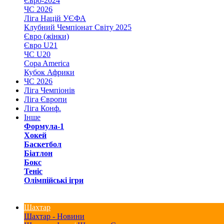
Євро-2024
ЧС 2026
Ліга Націй УЄФА
Клубний Чемпіонат Світу 2025
Євро (жінки)
Євро U21
ЧС U20
Copa America
Кубок Африки
ЧС 2026
Ліга Чемпіонів
Ліга Європи
Ліга Конф.
Інше
Формула-1
Хокей
Баскетбол
Біатлон
Бокс
Теніс
Олімпійські ігри
Шахтар
Шахтар - Новини