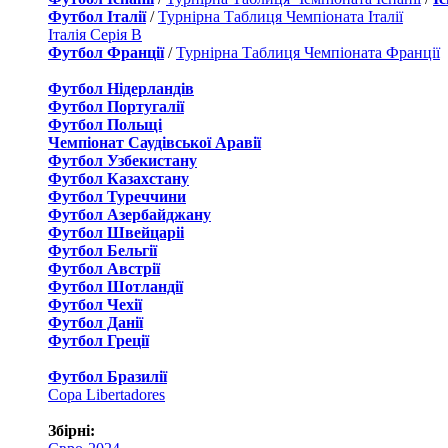
Футбол Італії
/
Турнірна Таблиця Чемпіоната Італії
Італія Серія B
Футбол Франції
/
Турнірна Таблиця Чемпіоната Франції
Футбол Нідерландiв
Футбол Португалії
Футбол Польщі
Чемпіонат Саудівської Аравії
Футбол Узбекистану
Футбол Казахстану
Футбол Туреччини
Футбол Азербайджану
Футбол Швейцаріі
Футбол Бельгії
Футбол Австрії
Футбол Шотландії
Футбол Чехії
Футбол Данії
Футбол Греції
Футбол Бразилії
Copa Libertadores
Збірні: