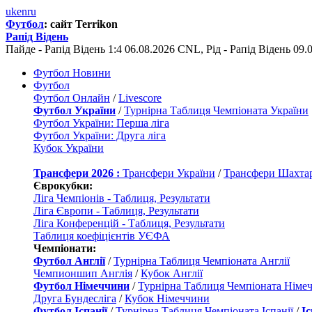
uk
en
ru
Футбол
: сайт Terrikon
Рапід Відень
Пайде - Рапід Відень 1:4 06.08.2026 CNL, Рід - Рапід Відень 09
Футбол Новини
Футбол
Футбол Онлайн
/
Livescore
Футбол України
/
Турнірна Таблиця Чемпіоната України
Футбол України: Перша ліга
Футбол України: Друга ліга
Кубок України
Трансфери 2026 :
Трансфери України
/
Трансфери Шахта
Єврокубки:
Ліга Чемпіонів - Таблиця, Результати
Ліга Європи - Таблиця, Результати
Ліга Конференцій - Таблиця, Результати
Таблиця коефіцієнтів УЄФА
Чемпіонати:
Футбол Англії
/
Турнірна Таблиця Чемпіоната Англії
Чемпионшип Англія
/
Кубок Англії
Футбол Німеччини
/
Турнірна Таблиця Чемпіоната Німе
Друга Бундесліга
/
Кубок Німеччини
Футбол Іспанії
/
Турнірна Таблиця Чемпіоната Іспанії
/
І