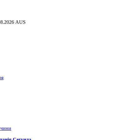
.08.2026 AUS
ря
ччини
спанія Сегунда