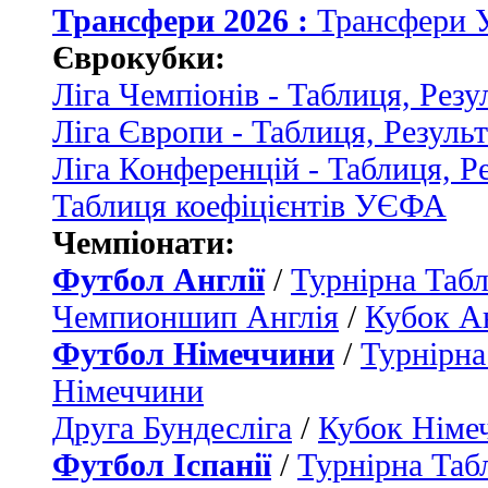
Трансфери 2026 :
Трансфери 
Єврокубки:
Ліга Чемпіонів - Таблиця, Резу
Ліга Європи - Таблиця, Резуль
Ліга Конференцій - Таблиця, Р
Таблиця коефіцієнтів УЄФА
Чемпіонати:
Футбол Англії
/
Турнірна Табл
Чемпионшип Англія
/
Кубок Ан
Футбол Німеччини
/
Турнірна
Німеччини
Друга Бундесліга
/
Кубок Німе
Футбол Іспанії
/
Турнірна Таб