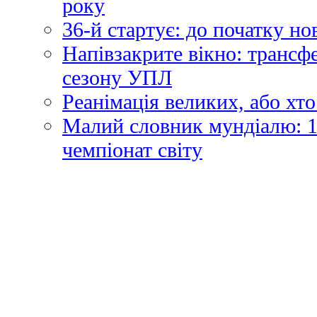
року
36-й стартує: до початку н
Напівзакрите вікно: трансф
сезону УПЛ
Реанімація великих, або хто
Малий словник мундіалю: 1
чемпіонат світу