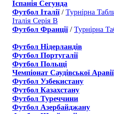
Іспанія Сегунда
Футбол Італії
/
Турнірна Табли
Італія Серія B
Футбол Франції
/
Турнірна Та
Футбол Нідерландiв
Футбол Португалії
Футбол Польщі
Чемпіонат Саудівської Аравії
Футбол Узбекистану
Футбол Казахстану
Футбол Туреччини
Футбол Азербайджану