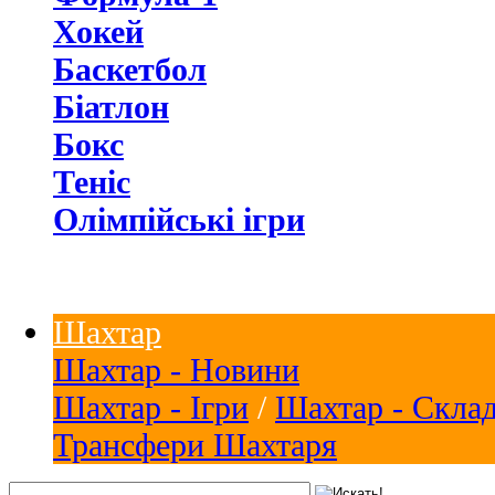
Хокей
Баскетбол
Біатлон
Бокс
Теніс
Олімпійські ігри
Шахтар
Шахтар - Новини
Шахтар - Ігри
/
Шахтар - Скла
Трансфери Шахтаря