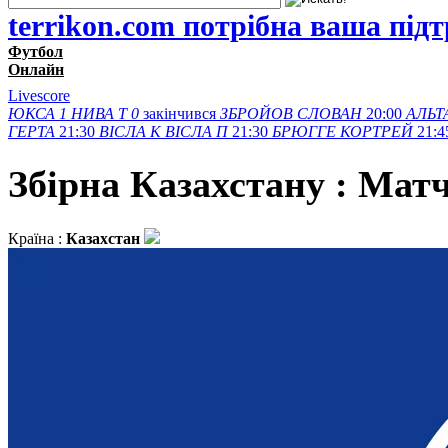
terrikon.com потрібна ваша під
Футбол
Онлайн
Livescore
ЮКСА
1
НИВА Т
0
закінчився
ЗБРОЙОВ
СЛОВАН
20:00
АЛЬТ
ГЕРТА
21:30
ВІСЛА K
ВІСЛА П
21:30
БРЮГГЕ
КОРТРЕЙ
21:4
Збірна Казахстану : Матч
Країна :
Казахстан