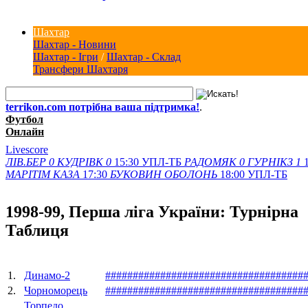
Шахтар
Шахтар - Новини
Шахтар - Ігри
/
Шахтар - Склад
Трансфери Шахтаря
terrikon.com потрібна ваша підтримка!
.
Футбол
Онлайн
Livescore
ЛІВ.БЕР
0
КУДРІВК
0
15:30
УПЛ-ТБ
РАДОМЯК
0
ГУРНІКЗ
1
МАРІТІМ
КАЗА
17:30
БУКОВИН
ОБОЛОНЬ
18:00
УПЛ-ТБ
1998-99, Перша ліга України: Турнірна
Таблиця
1.
Динамо-2
#
#
#
#
#
#
#
#
#
#
#
#
#
#
#
#
#
#
#
#
#
#
#
#
#
#
#
#
#
#
#
#
#
#
#
#
2.
Чорноморець
#
#
#
#
#
#
#
#
#
#
#
#
#
#
#
#
#
#
#
#
#
#
#
#
#
#
#
#
#
#
#
#
#
#
#
#
Торпедо