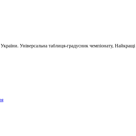
а України. Універсальна таблиця-градусник чемпіонату, Найкращ
ря