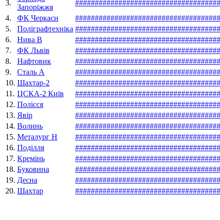
3.
#
#
#
#
#
#
#
#
#
#
#
#
#
#
#
#
#
#
#
#
#
#
#
#
#
#
#
#
#
#
#
#
#
#
#
#
Запоріжжя
4.
ФК Черкаси
#
#
#
#
#
#
#
#
#
#
#
#
#
#
#
#
#
#
#
#
#
#
#
#
#
#
#
#
#
#
#
#
#
#
#
#
5.
Поліграфтехніка
#
#
#
#
#
#
#
#
#
#
#
#
#
#
#
#
#
#
#
#
#
#
#
#
#
#
#
#
#
#
#
#
#
#
#
#
6.
Нива В
#
#
#
#
#
#
#
#
#
#
#
#
#
#
#
#
#
#
#
#
#
#
#
#
#
#
#
#
#
#
#
#
#
#
#
#
7.
ФК Львів
#
#
#
#
#
#
#
#
#
#
#
#
#
#
#
#
#
#
#
#
#
#
#
#
#
#
#
#
#
#
#
#
#
#
#
#
8.
Нафтовик
#
#
#
#
#
#
#
#
#
#
#
#
#
#
#
#
#
#
#
#
#
#
#
#
#
#
#
#
#
#
#
#
#
#
#
#
9.
Сталь А
#
#
#
#
#
#
#
#
#
#
#
#
#
#
#
#
#
#
#
#
#
#
#
#
#
#
#
#
#
#
#
#
#
#
#
#
10.
Шахтар-2
#
#
#
#
#
#
#
#
#
#
#
#
#
#
#
#
#
#
#
#
#
#
#
#
#
#
#
#
#
#
#
#
#
#
#
#
11.
ЦСКА-2 Київ
#
#
#
#
#
#
#
#
#
#
#
#
#
#
#
#
#
#
#
#
#
#
#
#
#
#
#
#
#
#
#
#
#
#
#
#
12.
Полісся
#
#
#
#
#
#
#
#
#
#
#
#
#
#
#
#
#
#
#
#
#
#
#
#
#
#
#
#
#
#
#
#
#
#
#
#
13.
Явір
#
#
#
#
#
#
#
#
#
#
#
#
#
#
#
#
#
#
#
#
#
#
#
#
#
#
#
#
#
#
#
#
#
#
#
#
14.
Волинь
#
#
#
#
#
#
#
#
#
#
#
#
#
#
#
#
#
#
#
#
#
#
#
#
#
#
#
#
#
#
#
#
#
#
#
#
15.
Металург Н
#
#
#
#
#
#
#
#
#
#
#
#
#
#
#
#
#
#
#
#
#
#
#
#
#
#
#
#
#
#
#
#
#
#
#
#
16.
Поділля
#
#
#
#
#
#
#
#
#
#
#
#
#
#
#
#
#
#
#
#
#
#
#
#
#
#
#
#
#
#
#
#
#
#
#
#
17.
Кремінь
#
#
#
#
#
#
#
#
#
#
#
#
#
#
#
#
#
#
#
#
#
#
#
#
#
#
#
#
#
#
#
#
#
#
#
#
18.
Буковина
#
#
#
#
#
#
#
#
#
#
#
#
#
#
#
#
#
#
#
#
#
#
#
#
#
#
#
#
#
#
#
#
#
#
#
#
19.
Десна
#
#
#
#
#
#
#
#
#
#
#
#
#
#
#
#
#
#
#
#
#
#
#
#
#
#
#
#
#
#
#
#
#
#
#
#
20.
Шахтар
#
#
#
#
#
#
#
#
#
#
#
#
#
#
#
#
#
#
#
#
#
#
#
#
#
#
#
#
#
#
#
#
#
#
#
#