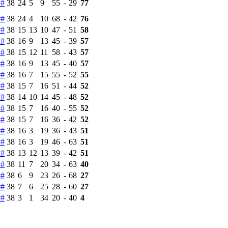
#
#
38
24
5
9
55
-
29
77
#
#
38
24
4
10
68
-
42
76
#
#
38
15
13
10
47
-
51
58
#
#
38
16
9
13
45
-
39
57
#
#
38
15
12
11
58
-
43
57
#
#
38
16
9
13
45
-
40
57
#
#
38
16
7
15
55
-
52
55
#
#
38
15
7
16
51
-
44
52
#
#
38
14
10
14
45
-
48
52
#
#
38
15
7
16
40
-
55
52
#
#
38
15
7
16
36
-
42
52
#
#
38
16
3
19
36
-
43
51
#
#
38
16
3
19
46
-
63
51
#
#
38
13
12
13
39
-
42
51
#
#
38
11
7
20
34
-
63
40
#
#
38
6
9
23
26
-
68
27
#
#
38
7
6
25
28
-
60
27
#
#
38
3
1
34
20
-
40
4