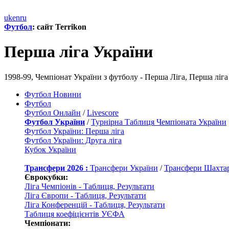
uk
en
ru
Футбол
: сайт Terrikon
Перша ліга України
1998-99, Чемпіонат України з футболу - Перша Ліга, Перша ліг
Футбол Новини
Футбол
Футбол Онлайн
/
Livescore
Футбол України
/
Турнірна Таблиця Чемпіоната України
Футбол України: Перша ліга
Футбол України: Друга ліга
Кубок України
Трансфери 2026 :
Трансфери України
/
Трансфери Шахта
Єврокубки:
Ліга Чемпіонів - Таблиця, Результати
Ліга Європи - Таблиця, Результати
Ліга Конференцій - Таблиця, Результати
Таблиця коефіцієнтів УЄФА
Чемпіонати: