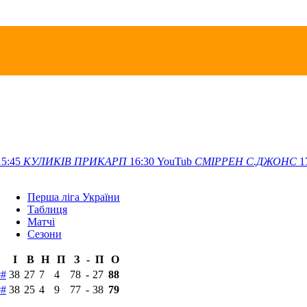
15:45
КУЛИКІВ
ПРИКАРП
16:30
YouTub
СМІРРЕН
С.ДЖОНС
1
Перша ліга України
Таблиця
Матчi
Сезони
І
В
Н
П
З
-
П
О
#
#
38
27
7
4
78
-
27
88
#
#
38
25
4
9
77
-
38
79