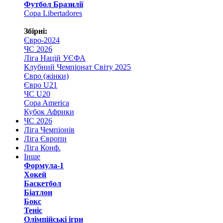
Футбол Бразилії
Copa Libertadores
Збірні:
Євро-2024
ЧС 2026
Ліга Націй УЄФА
Клубний Чемпіонат Світу 2025
Євро (жінки)
Євро U21
ЧС U20
Copa America
Кубок Африки
ЧС 2026
Ліга Чемпіонів
Ліга Європи
Ліга Конф.
Інше
Формула-1
Хокей
Баскетбол
Біатлон
Бокс
Теніс
Олімпійські ігри