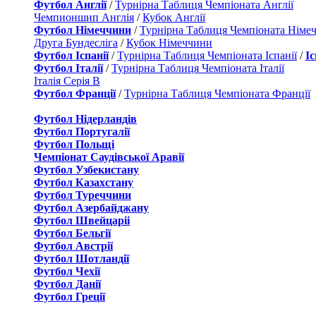
Футбол Англії
/
Турнірна Таблиця Чемпіоната Англії
Чемпионшип Англія
/
Кубок Англії
Футбол Німеччини
/
Турнірна Таблиця Чемпіоната Німе
Друга Бундесліга
/
Кубок Німеччини
Футбол Іспанії
/
Турнірна Таблиця Чемпіоната Іспанії
/
І
Футбол Італії
/
Турнірна Таблиця Чемпіоната Італії
Італія Серія B
Футбол Франції
/
Турнірна Таблиця Чемпіоната Франції
Футбол Нідерландiв
Футбол Португалії
Футбол Польщі
Чемпіонат Саудівської Аравії
Футбол Узбекистану
Футбол Казахстану
Футбол Туреччини
Футбол Азербайджану
Футбол Швейцаріі
Футбол Бельгії
Футбол Австрії
Футбол Шотландії
Футбол Чехії
Футбол Данії
Футбол Греції