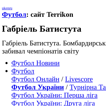
uk
en
ru
Футбол
: сайт Terrikon
Габрieль Батистута
Габрieль Батистута. Бомбардирськ
забивал чемпіонатів світу
Футбол Новини
Футбол
Футбол Онлайн
/
Livescore
Футбол України
/
Турнірна Та
Футбол України: Перша ліга
Футбол України: Друга ліга