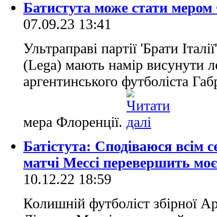
Батистута може стати мером 
07.09.23 13:41
Ультраправі партії 'Брати Італії' (
(Lega) мають намір висунути 
аргентинського футболіста Габр
мера Флоренції.
Батістута: Сподіваюся всім 
матчі Мессі перевершить моє
10.12.22 18:59
Колишній футболіст збірної А