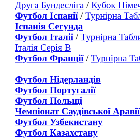
Друга Бундесліга
/
Кубок Німе
Футбол Іспанії
/
Турнірна Таб
Іспанія Сегунда
Футбол Італії
/
Турнірна Табли
Італія Серія B
Футбол Франції
/
Турнірна Та
Футбол Нідерландiв
Футбол Португалії
Футбол Польщі
Чемпіонат Саудівської Аравії
Футбол Узбекистану
Футбол Казахстану