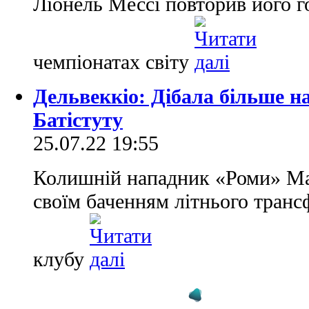
Ліонель Мессі повторив його г
чемпіонатах світу
Дельвеккіо: Дібала більше н
Батістуту
25.07.22 19:55
Колишній нападник «Роми» Ма
своїм баченням літнього транс
клубу