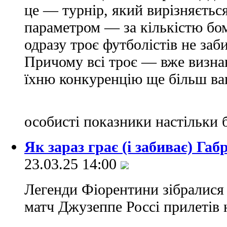
це — турнір, який вирізняєть
параметром — за кількістю бом
одразу троє футболістів не заби
Причому всі троє — вже визнан
їхню конкуренцію ще більш ваг
особисті показники настільки 
Як зараз грає (і забиває) Габ
23.03.25 14:00
Легенди Фіорентини зібралися
матч Джузеппе Россі прилетів н