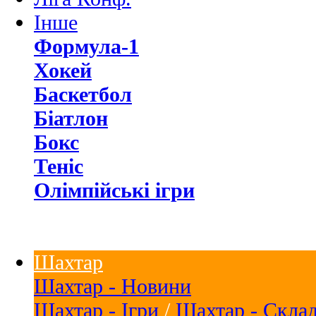
Інше
Формула-1
Хокей
Баскетбол
Біатлон
Бокс
Теніс
Олімпійські ігри
Шахтар
Шахтар - Новини
Шахтар - Ігри
/
Шахтар - Скла