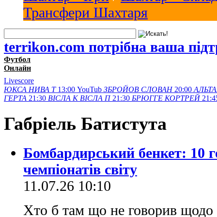
Трансфери Шахтаря
terrikon.com потрібна ваша під
Футбол
Онлайн
Livescore
ЮКСА
НИВА Т
13:00
YouTub
ЗБРОЙОВ
СЛОВАН
20:00
АЛЬТА
ГЕРТА
21:30
ВІСЛА K
ВІСЛА П
21:30
БРЮГГЕ
КОРТРЕЙ
21:4
Габрieль Батистута
Бомбардирський бенкет: 10 г
чемпіонатів світу
11.07.26 10:10
Хто б там що не говорив щодо 