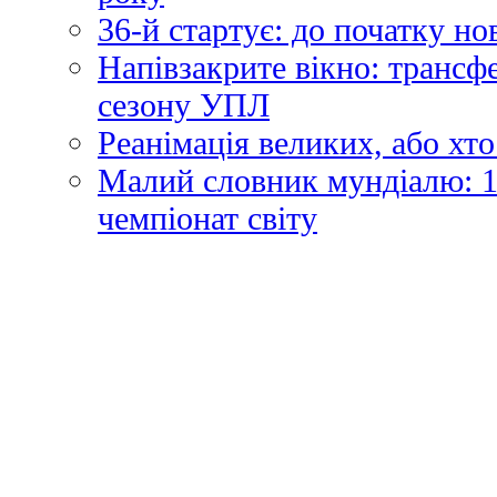
36-й стартує: до початку н
Напівзакрите вікно: трансф
сезону УПЛ
Реанімація великих, або хто
Малий словник мундіалю: 1
чемпіонат світу