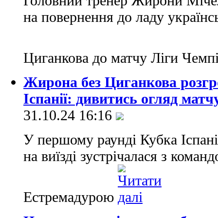
Головний тренер Жирони Мічел
на повернення до ладу українс
Циганкова до матчу Ліги Чем
Жирона без Циганкова розгр
Іспанії: дивитись огляд матч
31.10.24 16:16
У першому раунді Кубка Іспан
на виїзді зустрічалася з коман
Естремадурою