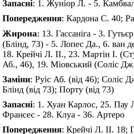
Запасні
: 1. Жуніор Л. - 5. Камбва
Попередження
: Кардона С. 40; Р
Жирона
: 13. Гассаніга - 3. Гуть
(Блінд, 73) - 5. Лопес Да., 6. ван д
18. Крейчі Л. II., 23. Мартін І. (С
Аб., 46), 19. Міовський (Соліс Дж.,
Заміни
: Руіс Аб. (від 46); Соліс Дж
Блінд (від 73); Порту (від 73)
Запасні
: 1. Хуан Карлос, 25. Пау 
Франсес - 28. Клуа - 36. Артеро
Попередження
: Крейчі Л. II. 18;