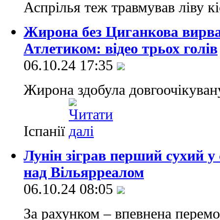
Аспрілья теж травмував ліву к
Жирона без Циганкова вирва
Атлетиком: відео трьох голів
06.10.24 17:35
Жирона здобула довгоочікувану
Іспанії
Лунін зіграв перший сухий у 
над Вільярреалом
06.10.24 08:05
За рахунком – впевнена перемог