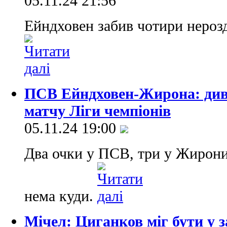
05.11.24 21:56
Ейндховен забив чотири нерозд
ПСВ Ейндховен-Жирона: див
матчу Ліги чемпіонів
05.11.24 19:00
Два очки у ПСВ, три у Жирони.
нема куди.
Мічел: Циганков міг бути у 