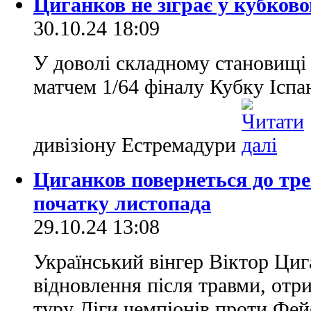
Циганков не зіграє у кубков
30.10.24 18:09
У доволі складному становищі
матчем 1/64 фіналу Кубку Іспа
дивізіону Естремадури
Циганков повернеться до тр
початку листопада
29.10.24 13:08
Український вінгер Віктор Циг
відновлення після травми, отр
туру Ліги чемпіонів проти Фейє