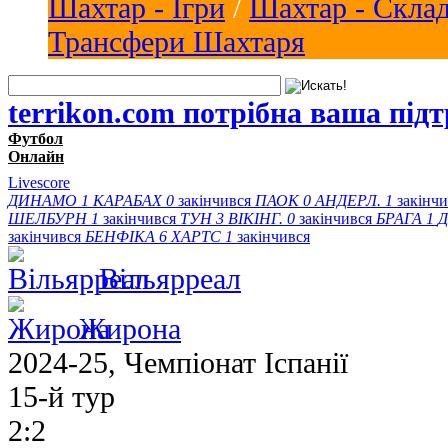
Шахтар - Ігри
/
Шахтар - Скла
Трансфери Шахтаря
terrikon.com потрібна ваша під
Футбол
Онлайн
Livescore
ДИНАМО
1
КАРАБАХ
0
закінчився
ПАОК
0
АНДЕРЛ.
1
закінч
ШЕЛБУРН
1
закінчився
ТУН
3
ВІКІНГ.
0
закінчився
БРАГА
1
Д
закінчився
БЕНФІКА
6
ХАРТС
1
закінчився
Вільярреал
Жирона
2024-25, Чемпiонат Іспанії
15-й тур
2:2