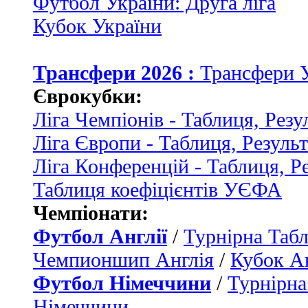
Футбол України: Друга ліга
Кубок України
Трансфери 2026 :
Трансфери 
Єврокубки:
Ліга Чемпіонів - Таблиця, Резу
Ліга Європи - Таблиця, Резуль
Ліга Конференцій - Таблиця, Р
Таблиця коефіцієнтів УЄФА
Чемпіонати:
Футбол Англії
/
Турнірна Табл
Чемпионшип Англія
/
Кубок Ан
Футбол Німеччини
/
Турнірна
Німеччини