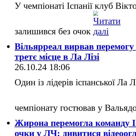
У чемпіонаті Іспанії клуб Вікт
залишився без очок
Вільярреал вирвав перемогу 
третє місце в Ла Лізі
26.10.24 18:06
Один із лідерів іспанської Ла Л
чемпіонату гостював у Вальяд
Жирона перемогла команду І
очки у ЛЧ: дивитися відеоог