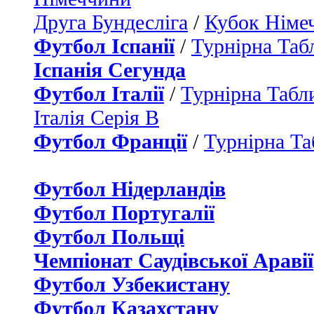
Друга Бундесліга
/
Кубок Німе
Футбол Іспанії
/
Турнірна Таб
Іспанія Сегунда
Футбол Італії
/
Турнірна Табли
Італія Серія B
Футбол Франції
/
Турнірна Та
Футбол Нідерландiв
Футбол Португалії
Футбол Польщі
Чемпіонат Саудівської Аравії
Футбол Узбекистану
Футбол Казахстану