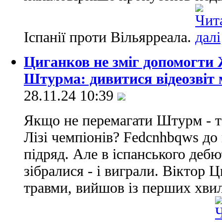
Іспанії проти Вільярреала.
Циганков не зміг допомогти 
Штурма: дивитися відеозвіт 
28.11.24 10:39
Якщо не перемагати Штурм - т
Лізі чемпіонів? Fedcnhbqws до
підряд. Але в іспанського деб
зібралися - і виграли. Віктор 
травми, вийшов із перших хвили