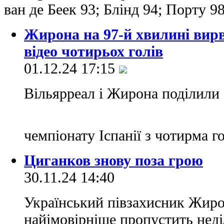
ван де Беек 93; Блінд 94; Порту 9
Жирона на 97-й хвилині вирв
відео чотирьох голів
01.12.24 17:15
Вільярреал і Жирона поділили 
чемпіонату Іспанії з чотирма 
Циганков знову поза грою
30.11.24 14:40
Український півзахисник Жиро
найімовірніше пропустить нед