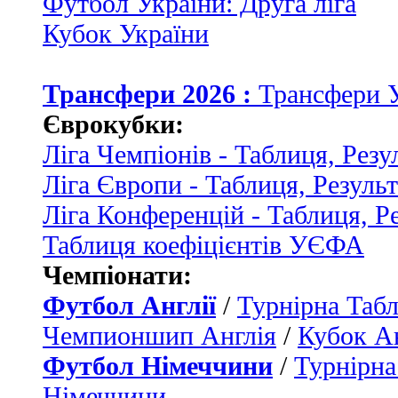
Футбол України: Друга ліга
Кубок України
Трансфери 2026 :
Трансфери 
Єврокубки:
Ліга Чемпіонів - Таблиця, Резу
Ліга Європи - Таблиця, Резуль
Ліга Конференцій - Таблиця, Р
Таблиця коефіцієнтів УЄФА
Чемпіонати:
Футбол Англії
/
Турнірна Табл
Чемпионшип Англія
/
Кубок Ан
Футбол Німеччини
/
Турнірна
Німеччини