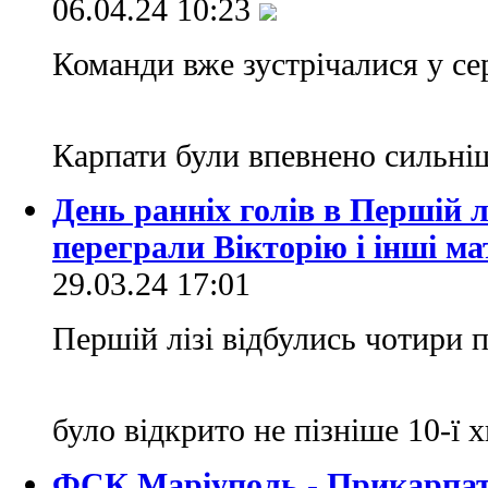
06.04.24 10:23
Команди вже зустрічалися у серп
Карпати були впевнено сильні
День ранніх голів в Першій л
переграли Вікторію і інші ма
29.03.24 17:01
Першій лізі відбулись чотири п
було відкрито не пізніше 10-ї
ФСК Маріуполь - Прикарпат