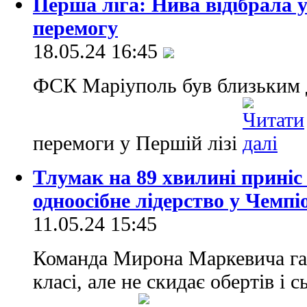
Перша ліга: Нива відібрала 
перемогу
18.05.24 16:45
ФСК Маріуполь був близьким д
перемоги у Першій лізі
Тлумак на 89 хвилині приніс
одноосібне лідерство у Чемпі
11.05.24 15:45
Команда Мирона Маркевича гар
класі, але не скидає обертів і с