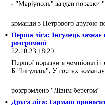
- "Маріуполь" завдав поразки "
команди з Петрового другою п
Перша ліга: Інгулець зазнає 
розгромної
22.10.23 18:29
Першої поразки в чемпіонаті пе
Б "Інгулець". У гостях команду
розгромлено "Лівим берегом" -
Друга ліга: Гармаш приносит