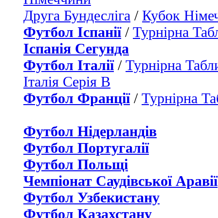
Друга Бундесліга
/
Кубок Німе
Футбол Іспанії
/
Турнірна Таб
Іспанія Сегунда
Футбол Італії
/
Турнірна Табли
Італія Серія B
Футбол Франції
/
Турнірна Та
Футбол Нідерландiв
Футбол Португалії
Футбол Польщі
Чемпіонат Саудівської Аравії
Футбол Узбекистану
Футбол Казахстану