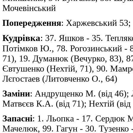
Мочевінський
Попередження
: Харжевський 53;
Кудрівка
: 37. Яшков - 35. Тепля
Потімков Ю., 78. Рогозинський - 
71), 19. Думанюк (Вечурко, 83), 8
Євтушенко (Нехтій, 71), 90. Мамро
Лєгостаев (Литовченко О., 64)
Заміни
: Андрущенко М. (від 46); 
Матвєєв К.А. (від 71); Нехтій (від 
Запасні
: 1. Льопка - 17. Сердюк М
Мачелюк, 99. Гагун - 30. Тузенко 