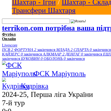
Шахтар - Ігри
/
Шахтар - Скла
Трансфери Шахтаря
terrikon.com потрібна ваша під
Футбол
Онлайн
Livescore
ПСВ
2
ФОРТУНА
2
закінчився
МЛАДА
2
СПАРТА
0
закінчивс
КАЙЗЕРС
0
закінчився
АЛКМААР
2
ДЕНГАГ
0
закінчився
ЕШ
закінчився
БУКОВИН
0
ОБОЛОНЬ
0
закінчився
ФСК Маріуполь
Кудрівка
2024-25, Перша ліга України
7-й тур