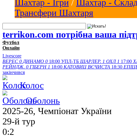
Шахтар - Ігри
/
Шахтар - Скла
Трансфери Шахтаря
terrikon.com потрібна ваша під
Футбол
Онлайн
Livescore
ВЕРЕС
0
ДИНАМО
0
18:00
УПЛ-ТБ
ШАРЛЕР.
1
ОХЛ
1
17:00
Х
РЕЙНДЖ.
0
ГІБЕРН
1
18:00
КАТОВИЦ
ВЄЧИСТА
18:30
ЕПІЦ
закінчився
Колос
Оболонь
2025-26, Чемпіонат України
29-й тур
0:2