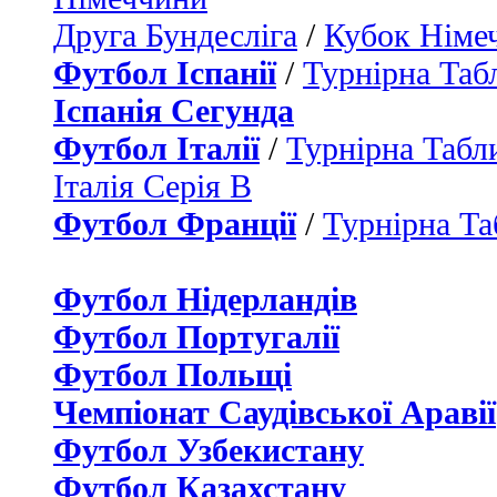
Друга Бундесліга
/
Кубок Німе
Футбол Іспанії
/
Турнірна Таб
Іспанія Сегунда
Футбол Італії
/
Турнірна Табли
Італія Серія B
Футбол Франції
/
Турнірна Та
Футбол Нідерландiв
Футбол Португалії
Футбол Польщі
Чемпіонат Саудівської Аравії
Футбол Узбекистану
Футбол Казахстану