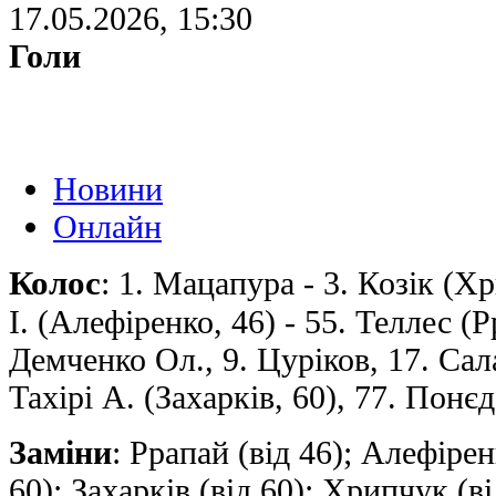
17.05.2026, 15:30
Голи
Новини
Онлайн
Колос
: 1. Мацапура - 3. Козік (Хр
І. (Алефіренко, 46) - 55. Теллес (Рр
Демченко Ол., 9. Цуріков, 17. Сала
Тахірі A. (Захаркiв, 60), 77. Понє
Заміни
: Ррапай (від 46); Алефірен
60); Захаркiв (від 60); Хрипчук (ві