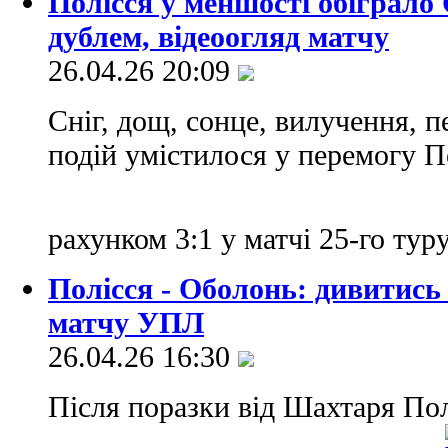
Полісся у меншості обіграло
дублем, відеоогляд матчу
26.04.26 20:09
Сніг, дощ, сонце, вилучення, п
подій умістилося у перемогу 
рахунком 3:1 у матчі 25-го ту
Полісся - Оболонь: дивитись
матчу УПЛ
26.04.26 16:30
Після поразки від Шахтаря Пол