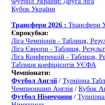
Футбол України: Друга ліга
Кубок України
Трансфери 2026 :
Трансфери 
Єврокубки:
Ліга Чемпіонів - Таблиця, Резу
Ліга Європи - Таблиця, Резуль
Ліга Конференцій - Таблиця, Р
Таблиця коефіцієнтів УЄФА
Чемпіонати:
Футбол Англії
/
Турнірна Табл
Чемпионшип Англія
/
Кубок Ан
Футбол Німеччини
/
Турнірна
Німеччини