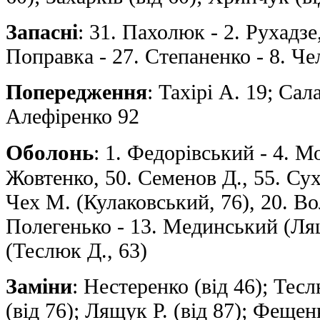
Запасні
: 31. Пахолюк - 2. Рухадзе
Поправка - 27. Степаненко - 8. Че
Попередження
: Тахірі A. 19; Сал
Алефіренко 92
Оболонь
: 1. Федорівський - 4. М
Жовтенко, 50. Семенов Д., 55. Сух
Чех M. (Кулаковський, 76), 20. Во
Полегенько - 13. Мединський (Лящу
(Теслюк Д., 63)
Заміни
: Нестеренко (від 46); Тес
(від 76); Лящук Р. (від 87); Фещен