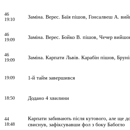
46
Заміна. Верес. Баїя пішов, Гонсалвеш А. ви
19:10
46
Заміна. Верес. Бойко В. пішов, Чечер вийшо
19:09
46
Заміна. Карпати Львів. Карабін пішов, Брун
19:09
1-й тайм завершився
19:09
Додано 4 хвилини
18:50
Карпати забивають після кутового, але ще до
44
18:48
свиснув, зафіксувавши фол з боку Бабогло