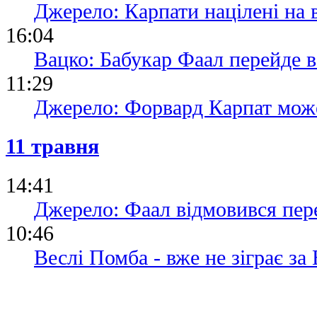
Джерело: Карпати націлені на 
16:04
Вацко: Бабукар Фаал перейде 
11:29
Джерело: Форвард Карпат може 
11 травня
14:41
Джерело: Фаал відмовився пер
10:46
Веслі Помба - вже не зіграє за