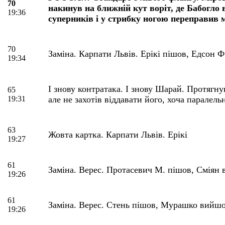
70
накинув на ближній кут воріт, де Бабогло
19:36
суперників і у стрибку ногою переправив 
70
Заміна. Карпати Львів. Ерікі пішов, Едсон 
19:34
І знову контратака. І знову Шарай. Протягнув
65
19:31
але не захотів віддавати його, хоча паралель
63
Жовта картка. Карпати Львів. Ерікі
19:27
61
Заміна. Верес. Протасевич М. пішов, Сміян
19:26
61
Заміна. Верес. Стень пішов, Мурашко вийш
19:26