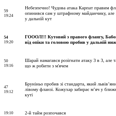
Небезпечно! Чудова атака Карпат правим фл
59
опинився сам у штрафному майданчику, але 
19:24
у дальній кут
ГОООЛ!!! Кутовий з правого флангу, Бабо
54
19:20
від опіки та головою пробив у дальній ниж
Шарай намагався розігнати атаку 3 в 3, але т
50
19:16
що ж робити з м'ячем
Бруніньо пробив зі стандарта, який львів’ян
47
лівому фланзі. Кожухар забирає м’яч у бли
19:12
куті
2-й тайм розпочався
19:10