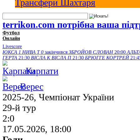
Трансфери Шахтаря
terrikon.com потрібна ваша під
Футбол
Онлайн
Livescore
ЮКСА
1
НИВА Т
0
закінчився
ЗБРОЙОВ
СЛОВАН
20:00
АЛЬТ
ГЕРТА
21:30
ВІСЛА K
ВІСЛА П
21:30
БРЮГГЕ
КОРТРЕЙ
21:4
Карпати
Верес
2025-26, Чемпіонат України
29-й тур
2:0
17.05.2026, 18:00
Голи