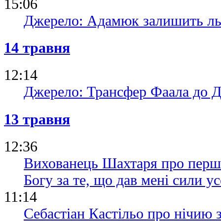
15:06
Джерело: Адамюк залишить льв
14 травня
12:14
Джерело: Трансфер Фаала до Ди
13 травня
12:36
Вихованець Шахтаря про перши
Богу за те, що дав мені сили у
11:14
Себастіан Кастільо про нічию 