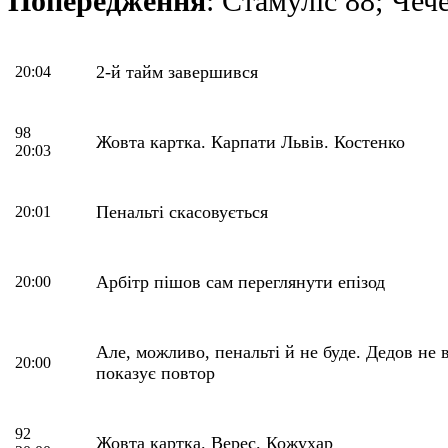
Попередження
: Стамуліс 88; Чеч
2-й тайм завершився
20:04
98
Жовта картка. Карпати Львів. Костенко
20:03
Пенальті скасовується
20:01
Арбітр пішов сам переглянути епізод
20:00
Але, можливо, пенальті й не буде. Дедов не в
20:00
показує повтор
92
Жовта картка. Верес. Кожухар