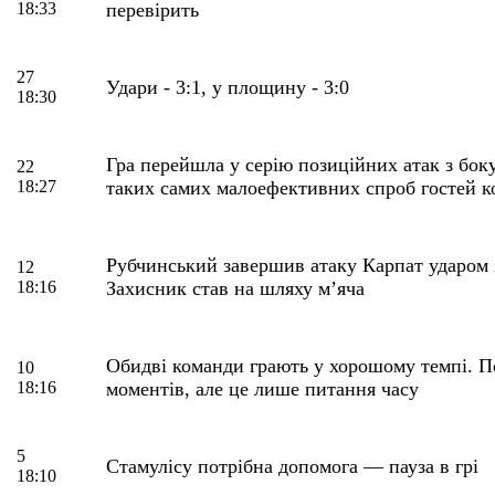
18:33
перевірить
27
Удари - 3:1, у площину - 3:0
18:30
Гра перейшла у серію позиційних атак з бок
22
18:27
таких самих малоефективних спроб гостей к
Рубчинський завершив атаку Карпат ударом з
12
18:16
Захисник став на шляху м’яча
Обидві команди грають у хорошому темпі. П
10
18:16
моментів, але це лише питання часу
5
Стамулісу потрібна допомога — пауза в грі
18:10