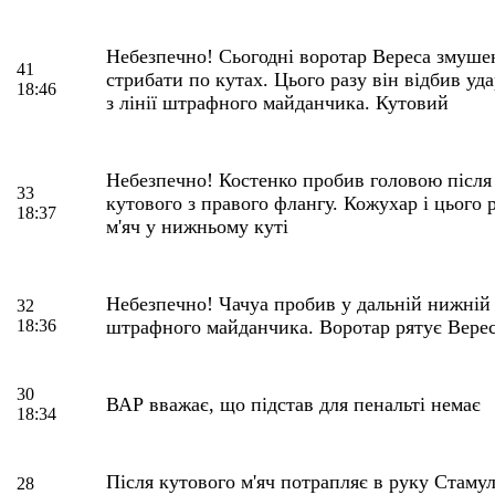
Небезпечно! Сьогодні воротар Вереса змуше
41
стрибати по кутах. Цього разу він відбив у
18:46
з лінії штрафного майданчика. Кутовий
Небезпечно! Костенко пробив головою після
33
кутового з правого флангу. Кожухар і цього 
18:37
м'яч у нижньому куті
Небезпечно! Чачуа пробив у дальній нижній 
32
18:36
штрафного майданчика. Воротар рятує Верес
30
ВАР вважає, що підстав для пенальті немає
18:34
Після кутового м'яч потрапляє в руку Стаму
28