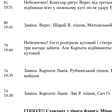
Небезпечно! Кожухар рятує Верес від третьог
85
19:51
відбивши м'яч у нижньому куті після удару 
80
Заміна. Верес. Шарай В. пішов, Матківськи
19:45
Небезпечно! Гості розіграли кутовий і створи
79
три нагоди забити. Але Карпати відбиваютьс
19:44
кутовий
Заміна. Карпати Львів. Рубчинський пішов,
74
19:39
вийшов
74
Заміна. Карпати Львів. Лях Р. пішов, Сич О
19:38
ГОООЛ!!! Стандарт з лівого флангу. Мір