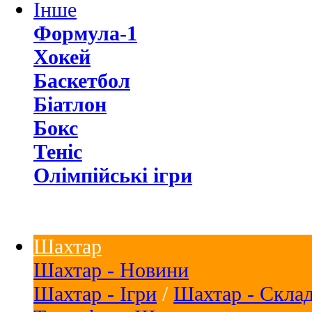
Інше
Формула-1
Хокей
Баскетбол
Біатлон
Бокс
Теніс
Олімпійські ігри
Шахтар
Шахтар - Новини
Шахтар - Ігри
/
Шахтар - Скла