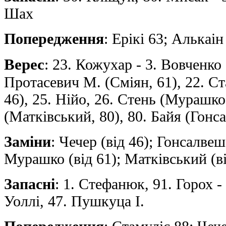
Шах
Попередження
: Ерікі 63; Алькаi
Верес
: 23. Кожухар - 3. Вовченко 
Протасевич М. (Сміян, 61), 22. Ст
46), 25. Нійо, 26. Стень (Мурашко
(Матківський, 80), 80. Байя (Гонса
Заміни
: Чечер (від 46); Гонсалвеш 
Мурашко (від 61); Матківський (ві
Запасні
: 1. Стефанюк, 91. Горох - 
Уоллі, 47. Пушкуца І.