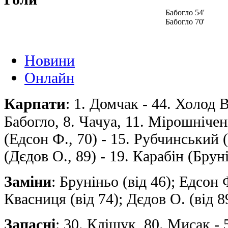
Бабогло 54'
Бабогло 70'
Новини
Онлайн
Карпати
: 1. Домчак - 44. Холод В.
Бабогло, 8. Чачуа, 11. Мірошніченк
(Едсон Ф., 70) - 15. Рубчинський 
(Дєдов О., 89) - 19. Карабін (Брун
Заміни
: Бруніньо (від 46); Едсон Ф
Квасниця (від 74); Дєдов О. (від 8
Запасні
: 30. Кліщук, 80. Мисак - 5