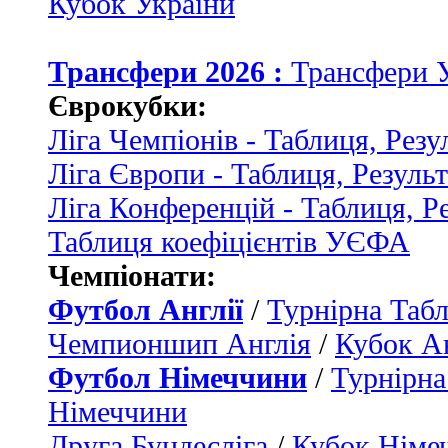
Кубок України
Трансфери 2026 :
Трансфери 
Єврокубки:
Ліга Чемпіонів - Таблиця, Резу
Ліга Європи - Таблиця, Резуль
Ліга Конференцій - Таблиця, Р
Таблиця коефіцієнтів УЄФА
Чемпіонати:
Футбол Англії
/
Турнірна Табл
Чемпионшип Англія
/
Кубок Ан
Футбол Німеччини
/
Турнірна
Німеччини
Друга Бундесліга
/
Кубок Німе