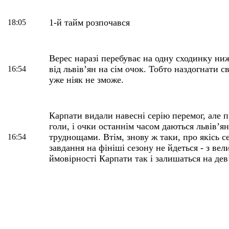
1-й тайм розпочався
18:05
Верес наразі перебуває на одну сходинку ниж
від львів’ян на сім очок. Тобто наздогнати с
16:54
уже ніяк не зможе.
Карпати видали навесні серію перемог, але п
голи, і очки останнім часом даються львів’ян
труднощами. Втім, знову ж таки, про якісь с
16:54
завдання на фініші сезону не йдеться - з ве
ймовірності Карпати так і залишаться на дев