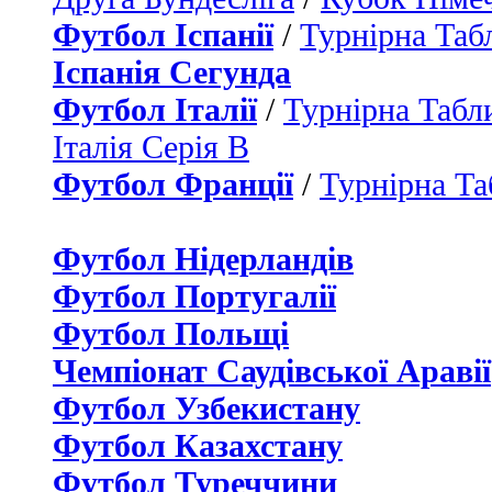
Футбол Іспанії
/
Турнірна Таб
Іспанія Сегунда
Футбол Італії
/
Турнірна Табли
Італія Серія B
Футбол Франції
/
Турнірна Та
Футбол Нідерландiв
Футбол Португалії
Футбол Польщі
Чемпіонат Саудівської Аравії
Футбол Узбекистану
Футбол Казахстану
Футбол Туреччини