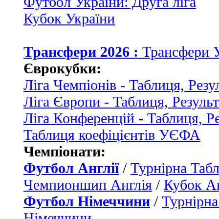
Футбол України: Друга ліга
Кубок України
Трансфери 2026 :
Трансфери 
Єврокубки:
Ліга Чемпіонів - Таблиця, Резу
Ліга Європи - Таблиця, Резуль
Ліга Конференцій - Таблиця, Р
Таблиця коефіцієнтів УЄФА
Чемпіонати:
Футбол Англії
/
Турнірна Табл
Чемпионшип Англія
/
Кубок Ан
Футбол Німеччини
/
Турнірна
Німеччини