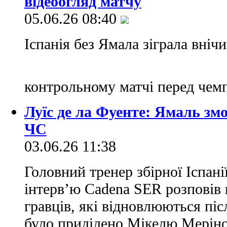
відеоогляд матчу
05.06.26 08:40
Іспанія без Ямала зіграла внічи
контрольному матчі перед чемп
Луїс де ла Фуенте: Ямаль зм
ЧС
03.06.26 11:38
Головний тренер збірної Іспані
інтерв’ю Cadena SER розповів 
гравців, які відновлюються піс
було приділено Мікелю Меріно