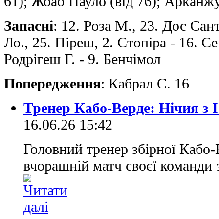
61); Жоао Пауло (від 76); Арканжу
Запасні
: 12. Роза М., 23. Дос Сан
Ло., 25. Піреш, 2. Стопіра - 16. Се
Родрігеш Г. - 9. Бенчімол
Попередження
: Кабрал C. 16
Тренер Кабо-Верде: Нічия з І
16.06.26 15:42
Головний тренер збірної Кабо-
вчорашній матч своєї команди 