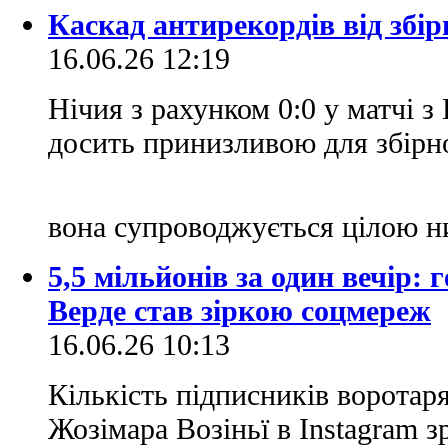
Каскад антирекордів від збірн
16.06.26 12:19
Нічия з рахунком 0:0 у матчі з
досить принизливою для збірної
вона супроводжується цілою н
5,5 мільйонів за один вечір:
Верде став зіркою соцмереж
16.06.26 10:13
Кількість підписників воротар
Жозімара Возіньї в Instagram з