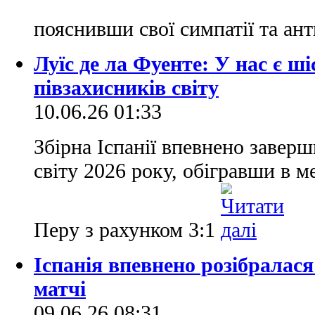
пояснивши свої симпатії та ант
Луїс де ла Фуенте: У нас є 
півзахисників світу
10.06.26 01:33
Збірна Іспанії впевнено завер
світу 2026 року, обігравши в 
Перу з рахунком 3:1
Іспанія впевнено розібралася
матчі
09.06.26 08:31