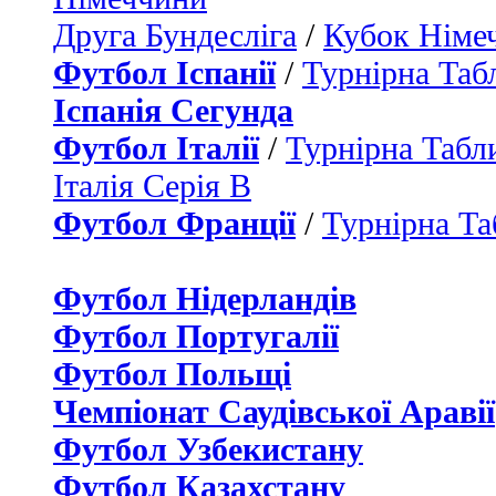
Друга Бундесліга
/
Кубок Німе
Футбол Іспанії
/
Турнірна Таб
Іспанія Сегунда
Футбол Італії
/
Турнірна Табли
Італія Серія B
Футбол Франції
/
Турнірна Та
Футбол Нідерландiв
Футбол Португалії
Футбол Польщі
Чемпіонат Саудівської Аравії
Футбол Узбекистану
Футбол Казахстану