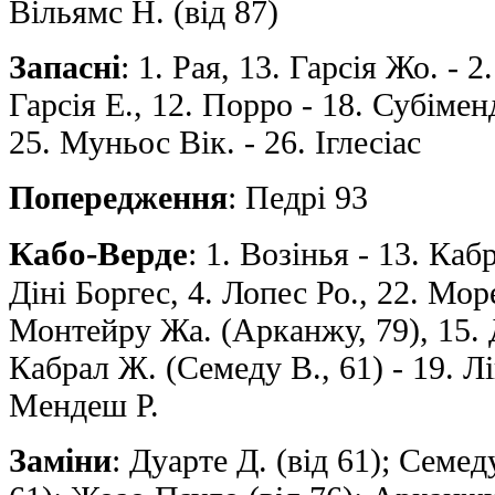
Вільямс Н. (від 87)
Запасні
: 1. Рая, 13. Гарсія Жо. - 2
Гарсія Е., 12. Порро - 18. Субіменд
25. Муньос Вiк. - 26. Іглесіас
Попередження
: Педрі 93
Кабо-Верде
: 1. Возінья - 13. Каб
Діні Боргес, 4. Лопес Ро., 22. Море
Монтейру Жа. (Арканжу, 79), 15. Д
Кабрал Ж. (Семеду В., 61) - 19. Л
Мендеш Р.
Заміни
: Дуарте Д. (від 61); Семед