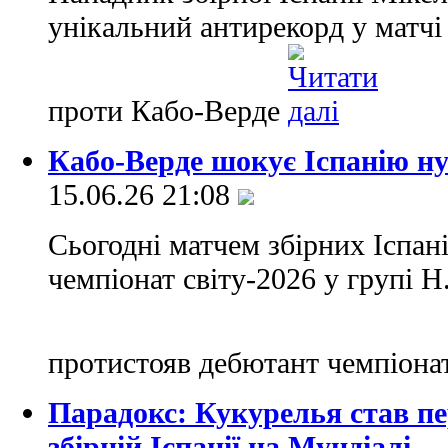
унікальний антирекорд у матчі
проти Кабо-Верде
Кабо-Верде шокує Іспанію н
15.06.26 21:08
Сьогодні матчем збірних Іспані
чемпіонат світу-2026 у групі 
протистояв дебютант чемпіонат
Парадокс: Кукурелья став п
збірній Іспанії на Мундіалі