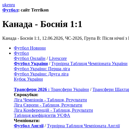
uk
en
ru
Футбол
: сайт Terrikon
Канада - Боснія 1:1
Канада - Боснія 1:1, 12.06.2026, ЧС-2026, Група B: Після нічиї
Футбол Новини
Футбол
Футбол Онлайн
/
Livescore
Футбол України
/
Турнірна Таблиця Чемпіоната України
Футбол України: Перша ліга
Футбол України: Друга ліга
Кубок України
Трансфери 2026 :
Трансфери України
/
Трансфери Шахта
Єврокубки:
Ліга Чемпіонів - Таблиця, Результати
Ліга Європи - Таблиця, Результати
Ліга Конференцій - Таблиця, Результати
Таблиця коефіцієнтів УЄФА
Чемпіонати:
Футбол Англії
/
Турнірна Таблиця Чемпіоната Англії