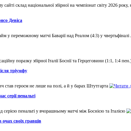
 сайті склад національної збірної на чемпіонат світу 2026 року,
нсо Девіса
айм у переможному матчі Баварії над Реалом (4:3) у чвертьфіналі
ійну поразку збірної Італії Боснії та Герцеговини (1:1, 1:4 пен
ісля тріумфу
ч став героєм не лише на полі, а й у барах Штутгарта
с серії пенальті
ед серією пенальті у вчорашньому матчі між Боснією та Італією
в очах своїх гравців