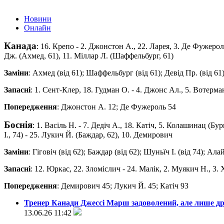
Новини
Онлайн
Канада
: 16. Крепо - 2. Джонстон А., 22. Ларея, 3. Де Фужероль,
Дж. (Ахмед, 61), 11. Міллар Л. (Шаффельбург, 61)
Заміни
: Ахмед (від 61); Шаффельбург (від 61); Девід Пр. (від 61);
Запасні
: 1. Сент-Клер, 18. Гудман О. - 4. Джонс Ал., 5. Вотерман
Попередження
: Джонстон А. 12; Де Фужероль 54
Боснія
: 1. Васіль Н. - 7. Дедіч А., 18. Катіч, 5. Колашинац (Б
І., 74) - 25. Лукич Й. (Баждар, 62), 10. Демирович
Заміни
: Гiговiч (від 62); Баждар (від 62); Шуньїч І. (від 74); Ал
Запасні
: 12. Юркас, 22. Зломіслич - 24. Малік, 2. Муякич Н., 3
Попередження
: Демирович 45; Лукич Й. 45; Катіч 93
Тренер Канади Джессі Марш задоволений, але лише д
13.06.26 11:42