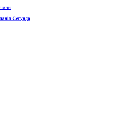
ччини
спанія Сегунда