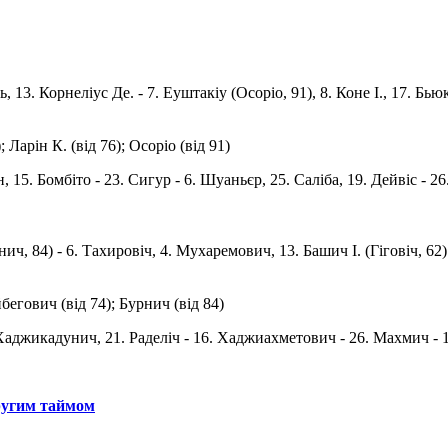
 13. Корнеліус Де. - 7. Еуштакiу (Осоріо, 91), 8. Коне І., 17. Бьюк
 Ларін К. (від 76); Осоріо (від 91)
, 15. Бомбіто - 23. Сигур - 6. Шуаньєр, 25. Саліба, 19. Дейвіс - 2
урнич, 84) - 6. Тахировiч, 4. Мухаремович, 13. Башич І. (Гiговiч,
айбегович (від 74); Бурнич (від 84)
. Хаджикадунич, 21. Раделіч - 16. Хаджиахметович - 26. Махмич - 
ругим таймом