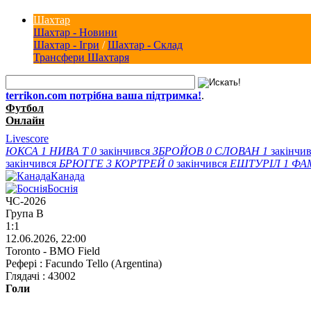
Шахтар
Шахтар - Новини
Шахтар - Ігри
/
Шахтар - Склад
Трансфери Шахтаря
terrikon.com потрібна ваша підтримка!
.
Футбол
Онлайн
Livescore
ЮКСА
1
НИВА Т
0
закінчився
ЗБРОЙОВ
0
СЛОВАН
1
закінчи
закінчився
БРЮГГЕ
3
КОРТРЕЙ
0
закінчився
ЕШТУРІЛ
1
ФА
Канада
Боснія
ЧС-2026
Група B
1:1
12.06.2026, 22:00
Toronto - BMO Field
Рефері : Facundo Tello (Argentina)
Глядачі : 43002
Голи