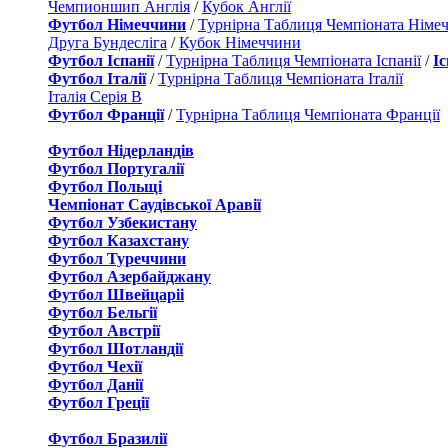
Чемпионшип Англія
/
Кубок Англії
Футбол Німеччини
/
Турнірна Таблиця Чемпіоната Німе
Друга Бундесліга
/
Кубок Німеччини
Футбол Іспанії
/
Турнірна Таблиця Чемпіоната Іспанії
/
І
Футбол Італії
/
Турнірна Таблиця Чемпіоната Італії
Італія Серія B
Футбол Франції
/
Турнірна Таблиця Чемпіоната Франції
Футбол Нідерландiв
Футбол Португалії
Футбол Польщі
Чемпіонат Саудівської Аравії
Футбол Узбекистану
Футбол Казахстану
Футбол Туреччини
Футбол Азербайджану
Футбол Швейцаріі
Футбол Бельгії
Футбол Австрії
Футбол Шотландії
Футбол Чехії
Футбол Данії
Футбол Греції
Футбол Бразилії