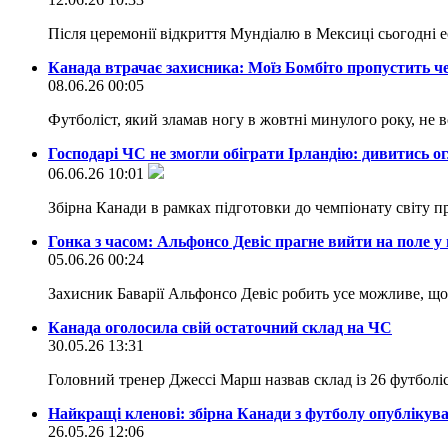
Після церемонії відкриття Мундіалю в Мексиці сьогодні
Канада втрачає захисника: Моїз Бомбіто пропустить че
08.06.26 00:05
Футболіст, який зламав ногу в жовтні минулого року, не
Господарі ЧС не змогли обіграти Ірландію: дивитись о
06.06.26 10:01
Збірна Канади в рамках підготовки до чемпіонату світу п
Гонка з часом: Альфонсо Девіс прагне вийти на поле 
05.06.26 00:24
Захисник Баварії Альфонсо Девіс робить усе можливе, щоб
Канада оголосила свій остаточний склад на ЧС
30.05.26 13:31
Головний тренер Джессі Марш назвав склад із 26 футболіс
Найкращі кленові: збірна Канади з футболу опублікув
26.05.26 12:06