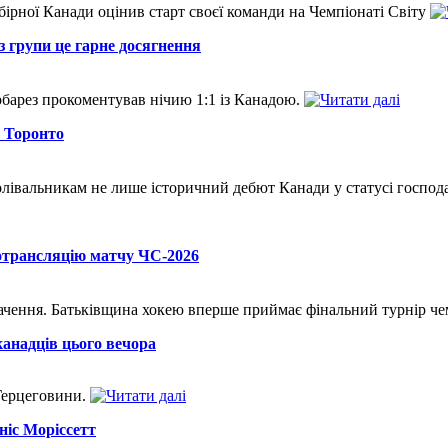
бірної Канади оцінив старт своєї команди на Чемпіонаті Світу
з групи це гарне досягнення
рбарез прокоментував нічию 1:1 із Канадою.
в Торонто
олівальникам не лише історичний дебют Канади у статусі госпо
еотрансляцію матчу ЧС-2026
ачення. Батьківщина хокею вперше приймає фінальний турнір че
анадців цього вечора
 Герцеговини.
ніс Моріссетт