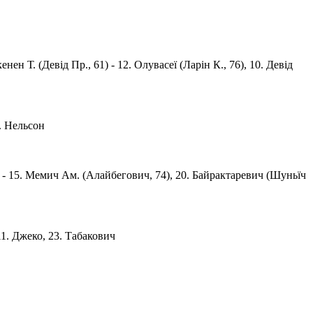
енен Т. (Девід Пр., 61) - 12. Олувасеї (Ларін К., 76), 10. Девід
6. Нельсон
 62) - 15. Мемич Ам. (Алайбегович, 74), 20. Байрактаревич (Шуньїч
11. Джеко, 23. Табакович