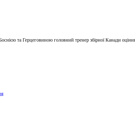
 з Боснією та Герцеговиною головний тренер збірної Канади оціни
ря