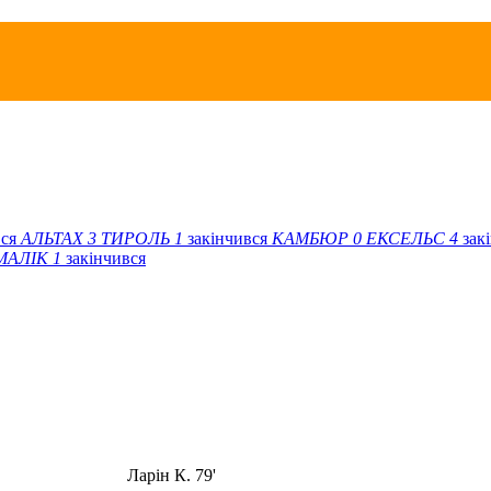
вся
АЛЬТАХ
3
ТИРОЛЬ
1
закінчився
КАМБЮР
0
ЕКСЕЛЬС
4
зак
МАЛІК
1
закінчився
Ларін К. 79'