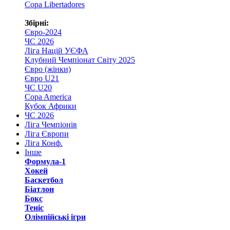
Copa Libertadores
Збірні:
Євро-2024
ЧС 2026
Ліга Націй УЄФА
Клубний Чемпіонат Світу 2025
Євро (жінки)
Євро U21
ЧС U20
Copa America
Кубок Африки
ЧС 2026
Ліга Чемпіонів
Ліга Європи
Ліга Конф.
Інше
Формула-1
Хокей
Баскетбол
Біатлон
Бокс
Теніс
Олімпійські ігри