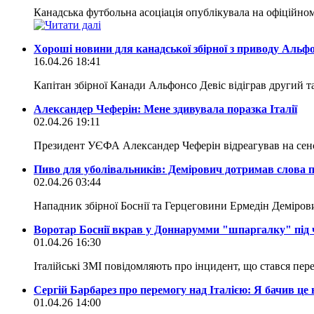
Канадська футбольна асоціація опублікувала на офіційному
Хороші новини для канадської збірної з приводу Альфо
16.04.26 18:41
Капітан збірної Канади Альфонсо Девіс відіграв другий т
Александер Чеферін: Мене здивувала поразка Італії
02.04.26 19:11
Президент УЄФА Александер Чеферін відреагував на сенсац
Пиво для уболівальників: Демірович дотримав слова п
02.04.26 03:44
Нападник збірної Боснії та Герцеговини Ермедін Демірови
Воротар Боснії вкрав у Доннарумми "шпаргалку" під ча
01.04.26 16:30
Італійські ЗМІ повідомляють про інцидент, що стався пер
Сергій Барбарез про перемогу над Італією: Я бачив це 
01.04.26 14:00