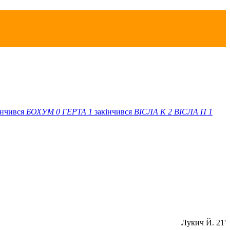
інчився
БОХУМ
0
ГЕРТА
1
закінчився
ВІСЛА K
2
ВІСЛА П
1
Лукич Й. 21'