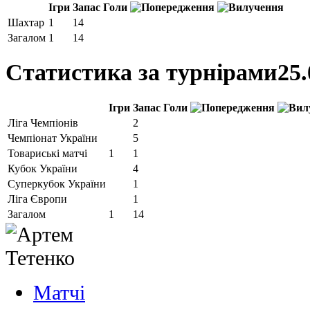
Ігри
Запас
Голи
Шахтар
1
14
Загалом
1
14
Статистика за турнірами
25.
Ігри
Запас
Голи
Ліга Чемпіонів
2
Чемпіонат України
5
Товариські матчі
1
1
Кубок України
4
Суперкубок України
1
Ліга Європи
1
Загалом
1
14
Матчi