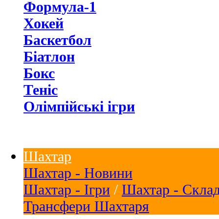
Формула-1
Хокей
Баскетбол
Біатлон
Бокс
Теніс
Олімпійські ігри
Шахтар
Шахтар - Новини
Шахтар - Ігри
/
Шахтар - Скла
Трансфери Шахтаря