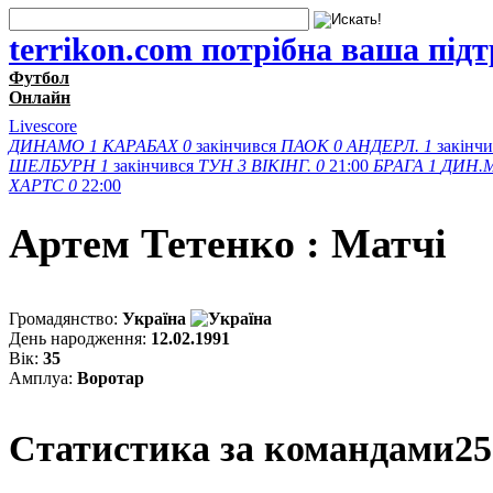
terrikon.com потрібна ваша під
Футбол
Онлайн
Livescore
ДИНАМО
1
КАРАБАХ
0
закінчився
ПАОК
0
АНДЕРЛ.
1
закінч
ШЕЛБУРН
1
закінчився
ТУН
3
ВІКІНГ.
0
21:00
БРАГА
1
ДИН.
ХАРТС
0
22:00
Артем Тетенко : Матчi
Громадянство:
Україна
День народження:
12.02.1991
Вік:
35
Амплуа:
Воротар
Статистика за командами
25