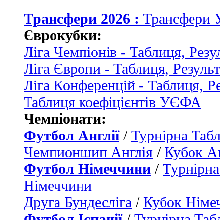
Трансфери 2026 :
Трансфери 
Єврокубки:
Ліга Чемпіонів - Таблиця, Резу
Ліга Європи - Таблиця, Резуль
Ліга Конференцій - Таблиця, Р
Таблиця коефіцієнтів УЄФА
Чемпіонати:
Футбол Англії
/
Турнірна Табл
Чемпионшип Англія
/
Кубок Ан
Футбол Німеччини
/
Турнірна
Німеччини
Друга Бундесліга
/
Кубок Німе
Футбол Іспанії
/
Турнірна Таб