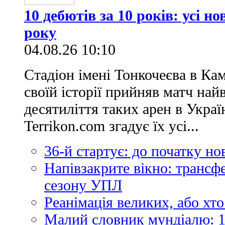
10 дебютів за 10 років: усі н
року
04.08.26 10:10
Стадіон імені Тонкочеєва в Ка
своїй історії прийняв матч най
десятиліття таких арен в Украї
Terrikon.com згадує їх усі...
36-й стартує: до початку н
Напівзакрите вікно: трансф
сезону УПЛ
Реанімація великих, або хто
Малий словник мундіалю: 1