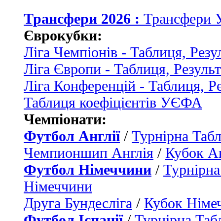
Трансфери 2026 :
Трансфери 
Єврокубки:
Ліга Чемпіонів - Таблиця, Резу
Ліга Європи - Таблиця, Резуль
Ліга Конференцій - Таблиця, Р
Таблиця коефіцієнтів УЄФА
Чемпіонати:
Футбол Англії
/
Турнірна Табл
Чемпионшип Англія
/
Кубок Ан
Футбол Німеччини
/
Турнірна
Німеччини
Друга Бундесліга
/
Кубок Німе
Футбол Іспанії
/
Турнірна Таб