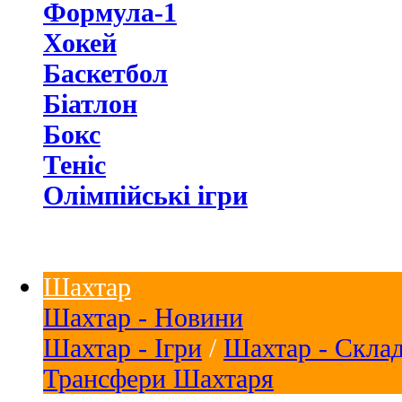
Формула-1
Хокей
Баскетбол
Біатлон
Бокс
Теніс
Олімпійські ігри
Шахтар
Шахтар - Новини
Шахтар - Ігри
/
Шахтар - Скла
Трансфери Шахтаря