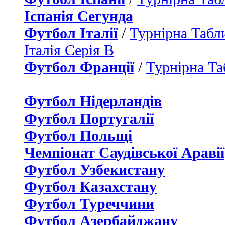
Іспанія Сегунда
Футбол Італії
/
Турнірна Табли
Італія Серія B
Футбол Франції
/
Турнірна Та
Футбол Нідерландiв
Футбол Португалії
Футбол Польщі
Чемпіонат Саудівської Аравії
Футбол Узбекистану
Футбол Казахстану
Футбол Туреччини
Футбол Азербайджану