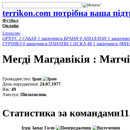
terrikon.com потрібна ваша під
Футбол
Онлайн
Livescore
ОРХУС
2
САБАХ
1
закінчився
БРАНН
0
АПОЛЛОН
1
закінчив
ГУРНІКЗ
0
закінчився
ПАНАТІН
1
ЦСКА 48
1
закінчився
ДИН
Мегді Магдавікія : Матчi
Громадянство:
Іран
День народження:
24.07.1977
Вік:
49
Амплуа:
Півзахисник
Статистика за командами
11
Ігри
Запас
Голи