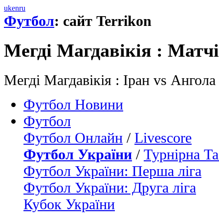
uk
en
ru
Футбол
: сайт Terrikon
Мегді Магдавікія : Матчi
Мегді Магдавікія : Іран vs Ангола
Футбол Новини
Футбол
Футбол Онлайн
/
Livescore
Футбол України
/
Турнірна Та
Футбол України: Перша ліга
Футбол України: Друга ліга
Кубок України