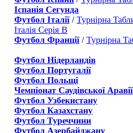
Іспанія Сегунда
Футбол Італії
/
Турнірна Табли
Італія Серія B
Футбол Франції
/
Турнірна Та
Футбол Нідерландiв
Футбол Португалії
Футбол Польщі
Чемпіонат Саудівської Аравії
Футбол Узбекистану
Футбол Казахстану
Футбол Туреччини
Футбол Азербайджану