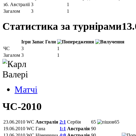
зб. Австралії
3
1
Загалом
3
1
Статистика за турнірами
13.
Ігри
Запас
Голи
ЧС
3
1
Загалом
3
1
Матчi
ЧС-2010
23.06.2010
WC
Австралія
2:1
Сербія
65
65
19.06.2010
WC
Гана
1:1
Австралія
90
13.06.2010
WC
Німеччина
4:0
Австралія
90