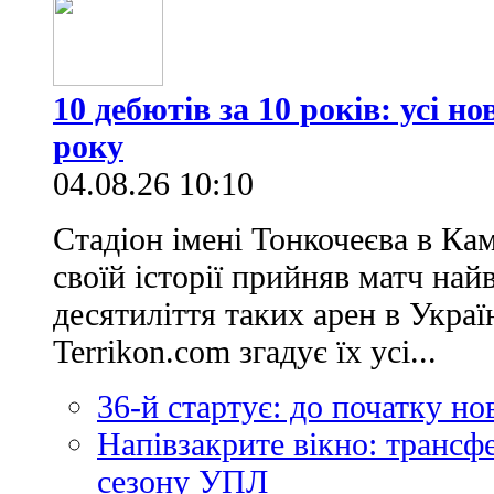
10 дебютів за 10 років: усі н
року
04.08.26 10:10
Стадіон імені Тонкочеєва в Ка
своїй історії прийняв матч най
десятиліття таких арен в Украї
Terrikon.com згадує їх усі...
36-й стартує: до початку н
Напівзакрите вікно: трансф
сезону УПЛ