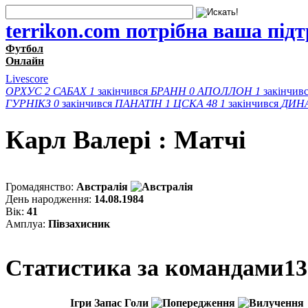
terrikon.com потрібна ваша під
Футбол
Онлайн
Livescore
ОРХУС
2
САБАХ
1
закінчився
БРАНН
0
АПОЛЛОН
1
закінчив
ГУРНІКЗ
0
закінчився
ПАНАТІН
1
ЦСКА 48
1
закінчився
ДИН
Карл Валері : Матчi
Громадянство:
Австралія
День народження:
14.08.1984
Вік:
41
Амплуа:
Півзахисник
Статистика за командами
13
Ігри
Запас
Голи