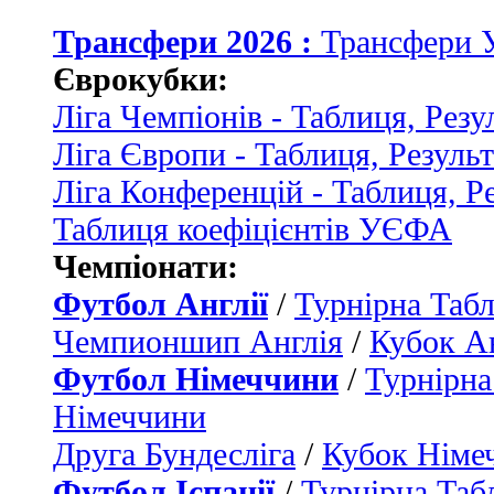
Трансфери 2026 :
Трансфери 
Єврокубки:
Ліга Чемпіонів - Таблиця, Резу
Ліга Європи - Таблиця, Резуль
Ліга Конференцій - Таблиця, Р
Таблиця коефіцієнтів УЄФА
Чемпіонати:
Футбол Англії
/
Турнірна Табл
Чемпионшип Англія
/
Кубок Ан
Футбол Німеччини
/
Турнірна
Німеччини
Друга Бундесліга
/
Кубок Німе
Футбол Іспанії
/
Турнірна Таб