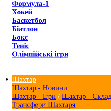
Формула-1
Хокей
Баскетбол
Біатлон
Бокс
Теніс
Олімпійські ігри
Шахтар
Шахтар - Новини
Шахтар - Ігри
/
Шахтар - Скла
Трансфери Шахтаря