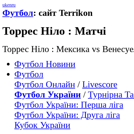
uk
en
ru
Футбол
: сайт Terrikon
Торрес Ніло : Матчi
Торрес Ніло : Мексика vs Венесу
Футбол Новини
Футбол
Футбол Онлайн
/
Livescore
Футбол України
/
Турнірна Та
Футбол України: Перша ліга
Футбол України: Друга ліга
Кубок України