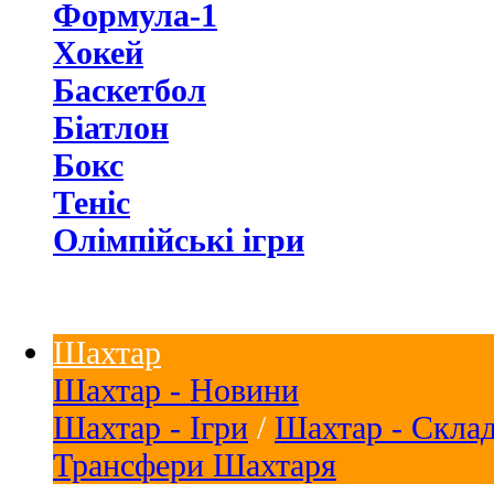
Формула-1
Хокей
Баскетбол
Біатлон
Бокс
Теніс
Олімпійські ігри
Шахтар
Шахтар - Новини
Шахтар - Ігри
/
Шахтар - Скла
Трансфери Шахтаря