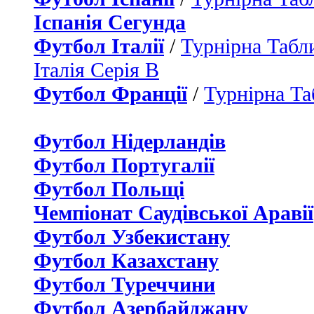
Іспанія Сегунда
Футбол Італії
/
Турнірна Табли
Італія Серія B
Футбол Франції
/
Турнірна Та
Футбол Нідерландiв
Футбол Португалії
Футбол Польщі
Чемпіонат Саудівської Аравії
Футбол Узбекистану
Футбол Казахстану
Футбол Туреччини
Футбол Азербайджану