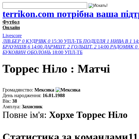
terrikon.com потрібна ваша під
Футбол
Онлайн
Livescore
ЛІВ.БЕР
0
КУДРІВК
0
15:30
УПЛ-ТБ
ПОДІЛЛЯ
1
НИВА В
1
14
БРАУНШВ
6
14:00
ДАРМШТ.
2
ГОЛЬШТ.
2
14:00
РАДОМЯК
0
БУКОВИН
ОБОЛОНЬ
18:00
УПЛ-ТБ
Торрес Ніло : Матчi
Громадянство:
Мексика
День народження:
16.01.1988
Вік:
38
Амплуа:
Захисник
Повне ім'я:
Хорхе Торрес Ніло
Статистика за командами
11