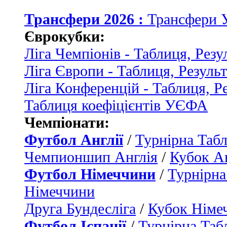
Трансфери 2026 :
Трансфери 
Єврокубки:
Ліга Чемпіонів - Таблиця, Резу
Ліга Європи - Таблиця, Резуль
Ліга Конференцій - Таблиця, Р
Таблиця коефіцієнтів УЄФА
Чемпіонати:
Футбол Англії
/
Турнірна Табл
Чемпионшип Англія
/
Кубок Ан
Футбол Німеччини
/
Турнірна
Німеччини
Друга Бундесліга
/
Кубок Німе
Футбол Іспанії
/
Турнірна Таб