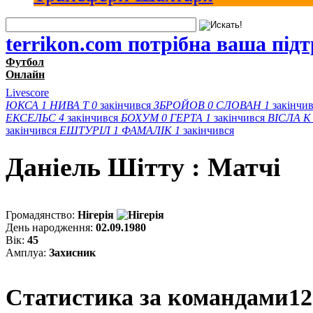
terrikon.com потрібна ваша під
Футбол
Онлайн
Livescore
ЮКСА
1
НИВА Т
0
закінчився
ЗБРОЙОВ
0
СЛОВАН
1
закінчи
ЕКСЕЛЬС
4
закінчився
БОХУМ
0
ГЕРТА
1
закінчився
ВІСЛА K
закінчився
ЕШТУРІЛ
1
ФАМАЛІК
1
закінчився
Даніель Шітту : Матчi
Громадянство:
Нігерія
День народження:
02.09.1980
Вік:
45
Амплуа:
Захисник
Статистика за командами
12