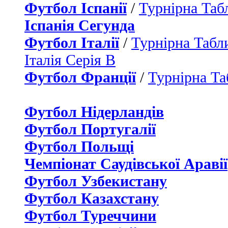
Футбол Іспанії
/
Турнірна Таб
Іспанія Сегунда
Футбол Італії
/
Турнірна Табли
Італія Серія B
Футбол Франції
/
Турнірна Та
Футбол Нідерландiв
Футбол Португалії
Футбол Польщі
Чемпіонат Саудівської Аравії
Футбол Узбекистану
Футбол Казахстану
Футбол Туреччини