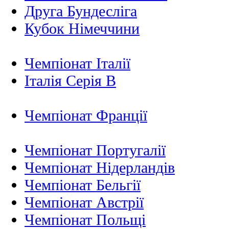
Друга Бундесліга
Кубок Німеччини
Чемпіонат Італії
Італія Серія B
Чемпіонат Франції
Чемпіонат Португалії
Чемпіонат Нідерландiв
Чемпіонат Бельгії
Чемпіонат Австрії
Чемпіонат Польщі