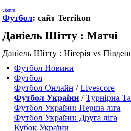
uk
en
ru
Футбол
: сайт Terrikon
Даніель Шітту : Матчi
Даніель Шітту : Нігерія vs Півде
Футбол Новини
Футбол
Футбол Онлайн
/
Livescore
Футбол України
/
Турнірна Та
Футбол України: Перша ліга
Футбол України: Друга ліга
Кубок України