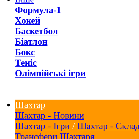
Формула-1
Хокей
Баскетбол
Біатлон
Бокс
Теніс
Олімпійські ігри
Шахтар
Шахтар - Новини
Шахтар - Ігри
/
Шахтар - Скла
Трансфери Шахтаря