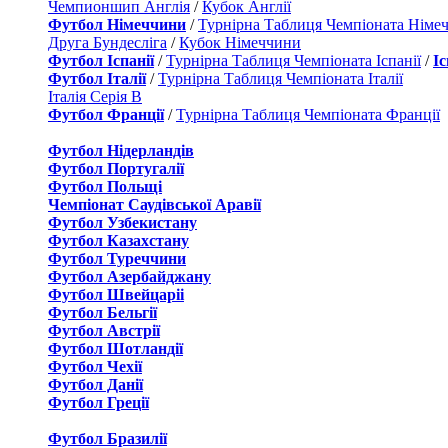
Чемпионшип Англія
/
Кубок Англії
Футбол Німеччини
/
Турнірна Таблиця Чемпіоната Німе
Друга Бундесліга
/
Кубок Німеччини
Футбол Іспанії
/
Турнірна Таблиця Чемпіоната Іспанії
/
І
Футбол Італії
/
Турнірна Таблиця Чемпіоната Італії
Італія Серія B
Футбол Франції
/
Турнірна Таблиця Чемпіоната Франції
Футбол Нідерландiв
Футбол Португалії
Футбол Польщі
Чемпіонат Саудівської Аравії
Футбол Узбекистану
Футбол Казахстану
Футбол Туреччини
Футбол Азербайджану
Футбол Швейцаріі
Футбол Бельгії
Футбол Австрії
Футбол Шотландії
Футбол Чехії
Футбол Данії
Футбол Греції
Футбол Бразилії