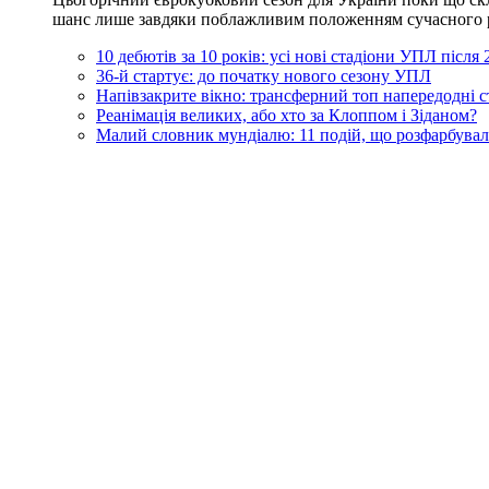
шанс лише завдяки поблажливим положенням сучасного регл
10 дебютів за 10 років: усі нові стадіони УПЛ після
36-й стартує: до початку нового сезону УПЛ
Напівзакрите вікно: трансферний топ напередодні 
Реанімація великих, або хто за Клоппом і Зіданом?
Малий словник мундіалю: 11 подій, що розфарбувал