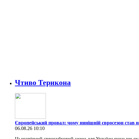
Чтиво Терикона
Європейський провал: чому нинішній євросезон став н
06.08.26 10:10
Цьогорічний єврокубковий сезон для України поки що скл