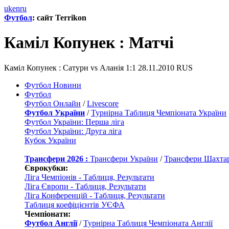
uk
en
ru
Футбол
: сайт Terrikon
Каміл Копунек : Матчi
Каміл Копунек : Сатурн vs Аланія 1:1 28.11.2010 RUS
Футбол Новини
Футбол
Футбол Онлайн
/
Livescore
Футбол України
/
Турнірна Таблиця Чемпіоната України
Футбол України: Перша ліга
Футбол України: Друга ліга
Кубок України
Трансфери 2026 :
Трансфери України
/
Трансфери Шахта
Єврокубки:
Ліга Чемпіонів - Таблиця, Результати
Ліга Європи - Таблиця, Результати
Ліга Конференцій - Таблиця, Результати
Таблиця коефіцієнтів УЄФА
Чемпіонати:
Футбол Англії
/
Турнірна Таблиця Чемпіоната Англії