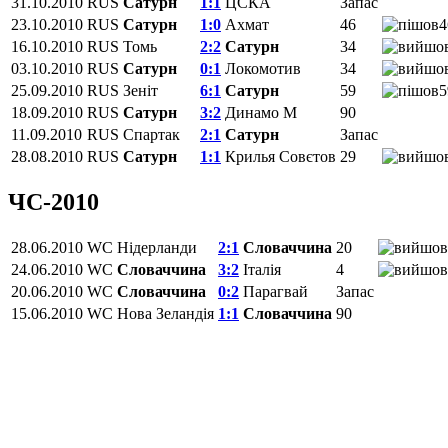
31.10.2010
RUS
Сатурн
1:1
ЦСКА
Запас
23.10.2010
RUS
Сатурн
1:0
Ахмат
46
4
16.10.2010
RUS
Томь
2:2
Сатурн
34
03.10.2010
RUS
Сатурн
0:1
Локомотив
34
25.09.2010
RUS
Зеніт
6:1
Сатурн
59
5
18.09.2010
RUS
Сатурн
3:2
Динамо М
90
11.09.2010
RUS
Спартак
2:1
Сатурн
Запас
28.08.2010
RUS
Сатурн
1:1
Крилья Совєтов
29
ЧС-2010
28.06.2010
WC
Нідерланди
2:1
Словаччина
20
24.06.2010
WC
Словаччина
3:2
Італія
4
20.06.2010
WC
Словаччина
0:2
Парагвай
Запас
15.06.2010
WC
Нова Зеландія
1:1
Словаччина
90