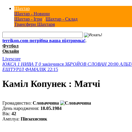
Шахтар
Шахтар - Новини
Шахтар - Ігри
/
Шахтар - Склад
Трансфери Шахтаря
terrikon.com потрібна ваша підтримка!
.
Футбол
Онлайн
Livescore
ЮКСА
1
НИВА Т
0
закінчився
ЗБРОЙОВ
СЛОВАН
20:00
АЛЬТ
ЕШТУРІЛ
ФАМАЛІК
22:15
Каміл Копунек : Матчi
Громадянство:
Словаччина
День народження:
18.05.1984
Вік:
42
Амплуа:
Півзахисник