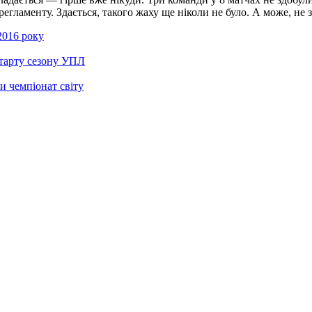
аменту. Здається, такого жаху ще ніколи не було. А може, не зда
 2016 року
старту сезону УПЛ
и чемпіонат світу