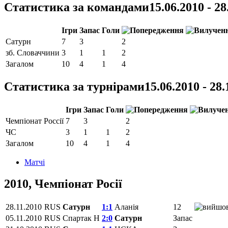
Статистика за командами
15.06.2010 - 28
Ігри
Запас
Голи
Сатурн
7
3
2
зб. Словаччини
3
1
1
2
Загалом
10
4
1
4
Статистика за турнірами
15.06.2010 - 28.
Ігри
Запас
Голи
Чемпіонат Россії
7
3
2
ЧС
3
1
1
2
Загалом
10
4
1
4
Матчi
2010, Чемпіонат Росії
28.11.2010
RUS
Сатурн
1:1
Аланія
12
05.11.2010
RUS
Спартак Н
2:0
Сатурн
Запас