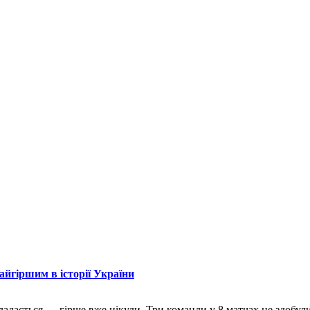
айгіршим в історії України
адається — гірше вже нікуди. Три команди у 8 матчах не здобул