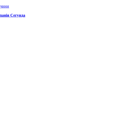
ччини
спанія Сегунда