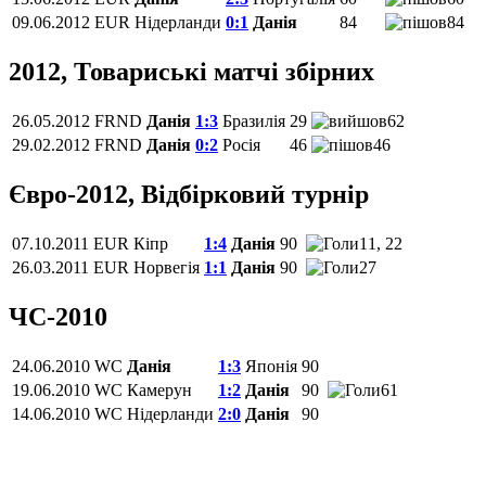
09.06.2012
EUR
Нідерланди
0:1
Данія
84
84
2012, Товариські матчі збірних
26.05.2012
FRND
Данія
1:3
Бразилія
29
62
29.02.2012
FRND
Данія
0:2
Росія
46
46
Євро-2012, Відбірковий турнір
07.10.2011
EUR
Кіпр
1:4
Данія
90
11, 22
26.03.2011
EUR
Норвегія
1:1
Данія
90
27
ЧС-2010
24.06.2010
WC
Данія
1:3
Японія
90
19.06.2010
WC
Камерун
1:2
Данія
90
61
14.06.2010
WC
Нідерланди
2:0
Данія
90