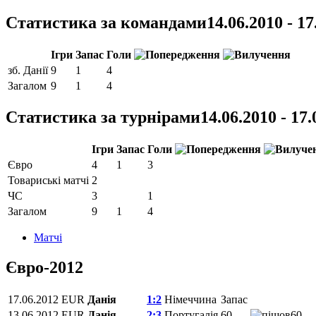
Статистика за командами
14.06.2010 - 17
Ігри
Запас
Голи
зб. Данії
9
1
4
Загалом
9
1
4
Статистика за турнірами
14.06.2010 - 17
Ігри
Запас
Голи
Євро
4
1
3
Товариські матчі
2
ЧС
3
1
Загалом
9
1
4
Матчi
Євро-2012
17.06.2012
EUR
Данія
1:2
Німеччина
Запас
13.06.2012
EUR
Данія
2:3
Португалія
60
60