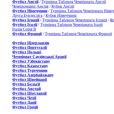
Футбол Англії
/
Турнірна Таблиця Чемпіоната Англії
Чемпионшип Англія
/
Кубок Англії
Футбол Німеччини
/
Турнірна Таблиця Чемпіоната Німе
Друга Бундесліга
/
Кубок Німеччини
Футбол Іспанії
/
Турнірна Таблиця Чемпіоната Іспанії
/
І
Футбол Італії
/
Турнірна Таблиця Чемпіоната Італії
Італія Серія B
Футбол Франції
/
Турнірна Таблиця Чемпіоната Франції
Футбол Нідерландiв
Футбол Португалії
Футбол Польщі
Чемпіонат Саудівської Аравії
Футбол Узбекистану
Футбол Казахстану
Футбол Туреччини
Футбол Азербайджану
Футбол Швейцаріі
Футбол Бельгії
Футбол Австрії
Футбол Шотландії
Футбол Чехії
Футбол Данії
Футбол Греції