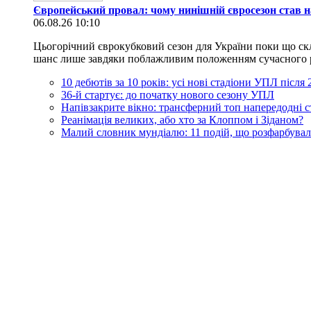
Європейський провал: чому нинішній євросезон став н
06.08.26 10:10
Цьогорічний єврокубковий сезон для України поки що скл
шанс лише завдяки поблажливим положенням сучасного регл
10 дебютів за 10 років: усі нові стадіони УПЛ після
36-й стартує: до початку нового сезону УПЛ
Напівзакрите вікно: трансферний топ напередодні 
Реанімація великих, або хто за Клоппом і Зіданом?
Малий словник мундіалю: 11 подій, що розфарбувал