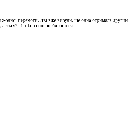
и жодної перемоги. Дві вже вибули, ще одна отримала другий
ється? Terrikon.com розбирається...