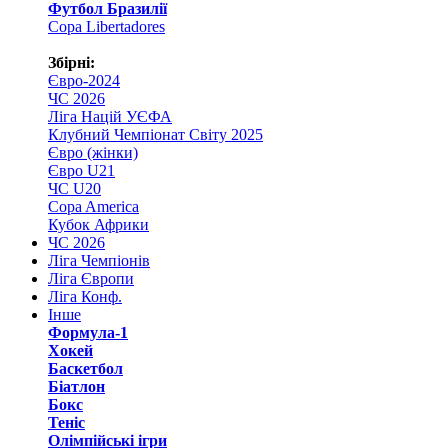
Футбол Бразилії
Copa Libertadores
Збірні:
Євро-2024
ЧС 2026
Ліга Націй УЄФА
Клубний Чемпіонат Світу 2025
Євро (жінки)
Євро U21
ЧС U20
Copa America
Кубок Африки
ЧС 2026
Ліга Чемпіонів
Ліга Європи
Ліга Конф.
Інше
Формула-1
Хокей
Баскетбол
Біатлон
Бокс
Теніс
Олімпійські ігри