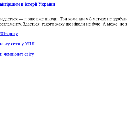
айгіршим в історії України
адається — гірше вже нікуди. Три команди у 8 матчах не здобул
аменту. Здається, такого жаху ще ніколи не було. А може, не зда
 2016 року
старту сезону УПЛ
и чемпіонат світу