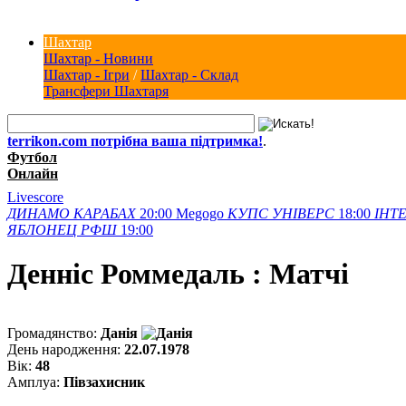
Шахтар
Шахтар - Новини
Шахтар - Ігри
/
Шахтар - Склад
Трансфери Шахтаря
terrikon.com потрібна ваша підтримка!
.
Футбол
Онлайн
Livescore
ДИНАМО
КАРАБАХ
20:00
Megogo
КУПС
УНІВЕРС
18:00
ІНТЕ
ЯБЛОНЕЦ
РФШ
19:00
Денніс Роммедаль : Матчi
Громадянство:
Данія
День народження:
22.07.1978
Вік:
48
Амплуа:
Півзахисник