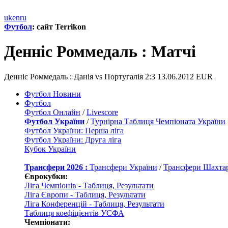
uk
en
ru
Футбол
: сайт Terrikon
Денніс Роммедаль : Матчi
Денніс Роммедаль : Данія vs Португалія 2:3 13.06.2012 EUR
Футбол Новини
Футбол
Футбол Онлайн
/
Livescore
Футбол України
/
Турнірна Таблиця Чемпіоната України
Футбол України: Перша ліга
Футбол України: Друга ліга
Кубок України
Трансфери 2026 :
Трансфери України
/
Трансфери Шахта
Єврокубки:
Ліга Чемпіонів - Таблиця, Результати
Ліга Європи - Таблиця, Результати
Ліга Конференцій - Таблиця, Результати
Таблиця коефіцієнтів УЄФА
Чемпіонати: